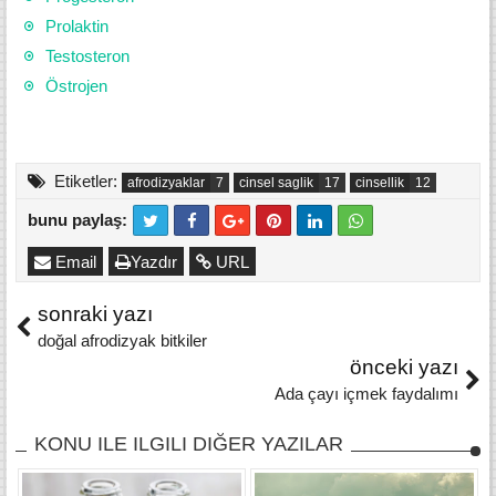
Prolaktin
Testosteron
Östrojen
Etiketler:
afrodizyaklar
cinsel saglik
cinsellik
bunu paylaş:
Email
Yazdır
URL
sonraki yazı
doğal afrodizyak bitkiler
önceki yazı
Ada çayı içmek faydalımı
KONU ILE ILGILI DIĞER YAZILAR