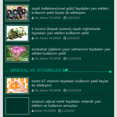
siyah hellebore(noel gülü) faydaları yan etkileri
kullanım şekli ilaçlar ile etkileşimi
Hb. Adnan YILDIRIM
12/8/2018
it üzümü (köpek üzümü) siyah nightshade
faydaları yan etkileri kulllanım şekli
Hb. Adnan YILDIRIM
12/6/2018
sonbahar çiğdemi çayır safranının faydaları yan
etkileri kullanım şekli
Hb. Adnan YILDIRIM
11/12/2018
MINERAL VE VITAMINLER
biotin b7 vitamini faydaları kullanım şekli ilaçlar
ile etkileşimi
Hb. Adnan YILDIRIM
11/23/2018
sodyum aljinat nedir faydaları nelerdir yan
etkileri ve kullanım amaçları
Adnan YILDIRIM
11/3/2018