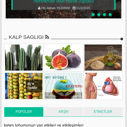
nerelerde olur nasıl toplanı
Hb. Adnan YILDIRIM
11/2/2018
KALP SAGLIGI
POPÜLER
ARŞIV
ETIKETLER
keten tohumunun yan etkileri ve etkileşimleri