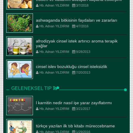
Hb. Adnan YILDIRIM
3/7/2018
ashwaganda bitkisinin faydaları ve zararları
Hb. Adnan YILDIRIM
4/7/2016
afrodizyak cinsel istek artırıcı aroma terapik
yağlar
Hb. Adnan YILDIRIM
9/28/2013
cinsel islev bozukluğu cinsel isteksizlik
Hb. Adnan YILDIRIM
7/20/2013
GELENEKSEL TIP
l karnitin nedir nasıl işe yarar zayıflatırmı
Hb. Adnan YILDIRIM
3/21/2017
türkçe yazılan ilk tıb kitabı müreccebname
Hb. Adnan YILDIRIM
1/29/2016