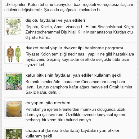
Etkileşimler: Keten tohumu takviyeleri bazı reçeteli ve reçetesiz ilaçların
etkilerini değiştirebilir. Şu anda aşağıdaki ilaçlardan hi...
diş otu faydaları ve yan etkileri
Diş otu, Khella, Ammi visnaga L. Hıltan Bischofskraut Köşni
Zahnstocherammei Diş hilali Kılır Mısır anasonu Kürdan otu
diş otu Fami...
riyazet nasıl yapılır riyazet tipi beslenme programı
Riyazet Kolon temizliği nedir nasıl yapılır ne gibi hastalıklara
fayda verir. Geçmiş kaynaklar özellikle selçuklu tıbbı bize
riyazet kel...
kafur bitkisinin faydaları yan etkiler kullanım şekli
Botanik İsimler Aile Lauraceae Cinnamomum camphora
syn. Laurus camphora kafur ağacı meyveleri Ortak isimler
Sakız kafur, defn...
ev yapımı şifa merhem
Petrokimya içeren kremlerden mümkün olduğunca uzak
durmaya çalışıyorum. Özellikle evimde kimyasal içeren
herhangi bir krem türü bulundurmuyo...
chaparral (larrea tridentata) faydaları yan etkileri
kullanım şekli