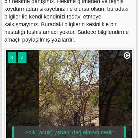
bir hekime danışınız. Hekime gitmeden ve teşhis
koydurmadan şikayetiniz ne olursa olsun, buradaki
bilgiler ile kendi kendinizi tedavi etmeye
kalkışmayınız. Buradaki bilgilerin kesinlikle bir
hastalığı teşhis amacı yoktur. Sadece bilgilendirme
amaçlı paylaşılmış yazılardır.
Acık (acuk) yabani dağ elması nedir