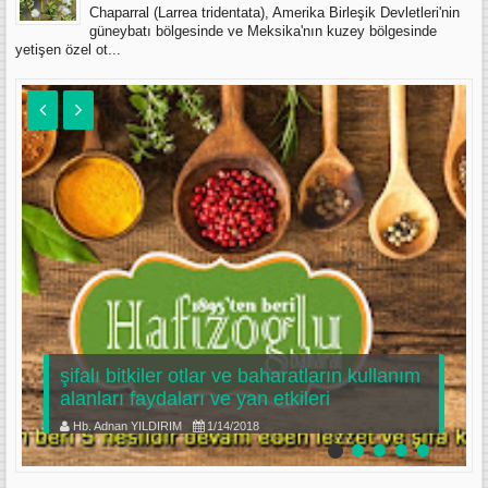
Chaparral (Larrea tridentata), Amerika Birleşik Devletleri'nin
güneybatı bölgesinde ve Meksika'nın kuzey bölgesinde
yetişen özel ot...
şifalı bitkiler otlar ve baharatların kullanım
alanları faydaları ve yan etkileri
Hb. Adnan YILDIRIM
1/14/2018