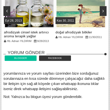
Eyl 28, 2013
Kas 30, 2011
T
afrodizyak cinsel istek artırıcı
doğal afrodizyak bitkiler
c
aroma terapik yağlar
is
Hb. Adnan YILDIRIM
11/30/2011
Hb. Adnan YILDIRIM
9/28/2013
YORUM GÖNDER
BLOGGER
FACEBOOK
yorumlarınıza ve yorum sayfası üzerinden bize sorduğunuz
sorularınaza en kısa sürede dönmeye çalışacağız daha sağlıklı
bir iletişim için sağ alt köşede çıkan whatsapp ikonuna tıklar
iseniz direk whatsapp iletişimi sağlayabilirsiniz.
Not: Yalnızca bu blogun üyesi yorum gönderebilir.