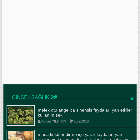
CINSEL SAĞLIK
melek otu angelica sinensis faydaları yan etkiler
kullanım şekli
Adnan YILDIRIM
10/2/2018
maca kökü nedir ne işe yarar faydaları yan
etkileri ve kullanım dozajları ilaçlarla etkileşimi