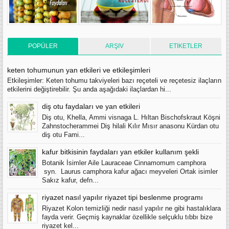
POPÜLER
ARŞIV
ETIKETLER
keten tohumunun yan etkileri ve etkileşimleri
Etkileşimler: Keten tohumu takviyeleri bazı reçeteli ve reçetesiz ilaçların
etkilerini değiştirebilir. Şu anda aşağıdaki ilaçlardan hi...
diş otu faydaları ve yan etkileri
Diş otu, Khella, Ammi visnaga L. Hıltan Bischofskraut Köşni
Zahnstocherammei Diş hilali Kılır Mısır anasonu Kürdan otu
diş otu Fami...
kafur bitkisinin faydaları yan etkiler kullanım şekli
Botanik İsimler Aile Lauraceae Cinnamomum camphora
syn. Laurus camphora kafur ağacı meyveleri Ortak isimler
Sakız kafur, defn...
riyazet nasıl yapılır riyazet tipi beslenme programı
Riyazet Kolon temizliği nedir nasıl yapılır ne gibi hastalıklara
fayda verir. Geçmiş kaynaklar özellikle selçuklu tıbbı bize
riyazet kel...