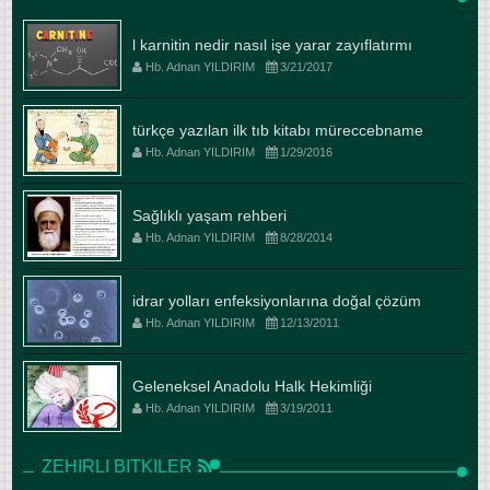
l karnitin nedir nasıl işe yarar zayıflatırmı
Hb. Adnan YILDIRIM
3/21/2017
türkçe yazılan ilk tıb kitabı müreccebname
Hb. Adnan YILDIRIM
1/29/2016
Sağlıklı yaşam rehberi
Hb. Adnan YILDIRIM
8/28/2014
idrar yolları enfeksiyonlarına doğal çözüm
Hb. Adnan YILDIRIM
12/13/2011
Geleneksel Anadolu Halk Hekimliği
Hb. Adnan YILDIRIM
3/19/2011
ZEHIRLI BITKILER