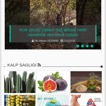
Acık (acuk) yabani dağ elması nedir
nerelerde olur nasıl toplanı
Hb. Adnan YILDIRIM
11/2/2018
KALP SAGLIGI