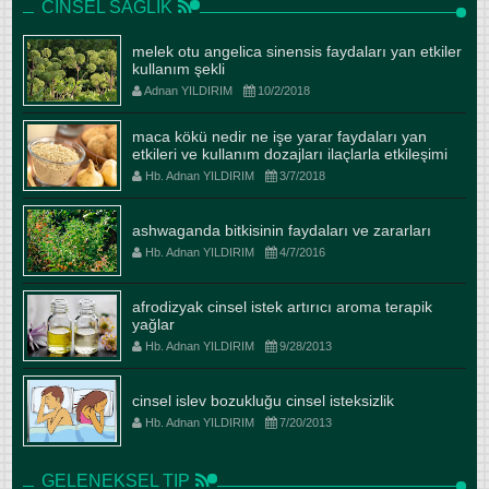
CINSEL SAĞLIK
melek otu angelica sinensis faydaları yan etkiler
kullanım şekli
Adnan YILDIRIM
10/2/2018
maca kökü nedir ne işe yarar faydaları yan
etkileri ve kullanım dozajları ilaçlarla etkileşimi
Hb. Adnan YILDIRIM
3/7/2018
ashwaganda bitkisinin faydaları ve zararları
Hb. Adnan YILDIRIM
4/7/2016
afrodizyak cinsel istek artırıcı aroma terapik
yağlar
Hb. Adnan YILDIRIM
9/28/2013
cinsel islev bozukluğu cinsel isteksizlik
Hb. Adnan YILDIRIM
7/20/2013
GELENEKSEL TIP