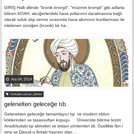
GİRİŞ Halk dilinde "kronik bronşit", "müzmin bronşit" gibi adlarla
bilinen KOAH, akciğerlerdeki hava yollarının daralmasına bağlı
olarak soluk alıp verme sırasında hava akımının kısıtlanması ile
nitelenen süreğen (kronik) bir ha...
Ara 04, 2014
herbalist adnan yildirim
gelenelten geleceğe tıb
Gelenekten geleceğe tamamlayıcı tıp ve modern tıbbın
köklerinden ve tasavvuftan kopuşu Üniversite bitirme tezim
Anadoludaki tıp alimeleri ve tedavi yöntemleri idi. Özellikle İbn-i
sina ve Davud-u Antaki hayranı olan ...