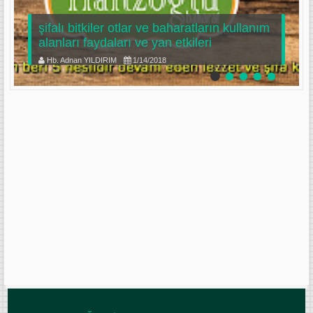
şifalı bitkiler otlar ve baharatların kullanım
alanları faydaları ve yan etkileri
Hb. Adnan YILDIRIM
1/14/2018