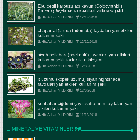
Ebu cegil karpuzu acı kavun (Colocynthidis
Fructus) faydaları yan etkileri kullanım şekli
Hb. Adnan YILDIRIM
12/12/2018
chaparral (larrea tridentata) faydaları yan etkileri
kullanım şekli
Hb. Adnan YILDIRIM
12/10/2018
siyah hellebore(noel gülü) faydaları yan etkileri
kullanım şekli ilaçlar ile etkileşimi
Hb. Adnan YILDIRIM
12/8/2018
it üzümü (köpek üzümü) siyah nightshade
faydaları yan etkileri kulllanım şekli
Hb. Adnan YILDIRIM
12/6/2018
sonbahar çiğdemi çayır safranının faydaları yan
etkileri kullanım şekli
Hb. Adnan YILDIRIM
11/12/2018
MINERAL VE VITAMINLER