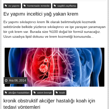
ev yapımı
homemade remedie
saglikli zayiflama
Ev yapımı inceltici yağ yakan krem
Ev yapımı sıkılaştırıcı krem İlk olarak belirtmeliyizki kozmetik
sektöründe belkide yüzlerce sıkılaştırıcı ve işe yarayan yaramayan
bir çok krem var. Burada size %100 doğal bir formül sunacağız.
Uzun uzadıya lipid dokusu ve krem kozmetiği konusunda...
Ara 06, 2014
akciğer hastalıkları
astım bronşit
koah
kronik obstruktif akciğer hastalığı koah için
tedavi yöntemleri