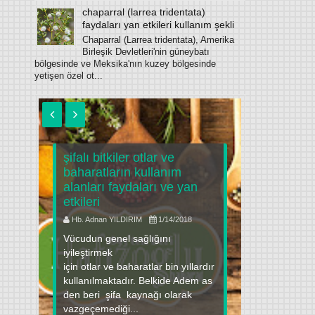
chaparral (larrea tridentata)
faydaları yan etkileri kullanım şekli
Chaparral (Larrea tridentata), Amerika
Birleşik Devletleri'nin güneybatı
bölgesinde ve Meksika'nın kuzey bölgesinde
yetişen özel ot...
şifalı bitkiler otlar ve
baharatların kullanım
narın fay
alanları faydaları ve yan
ilaçlar il
u
etkileri
kullanım
Hb. Adnan YILDIRIM
1/14/2018
Hb. Adnan 
ı
Vücudun genel sağlığını
Nar Giriş Na
ük
iyileştirmek
olarak kull
için otlar ve baharatlar bin yıllardır
zamanlard
kullanılmaktadır. Belkide Adem as
hastalıklar
den beri şifa kaynağı olarak
koruyabilel
vazgeçemediği...
yiyecek" de