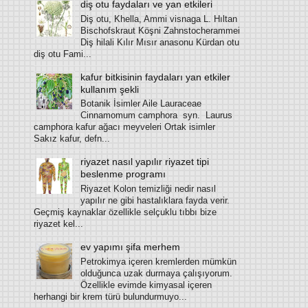
diş otu faydaları ve yan etkileri
Diş otu, Khella, Ammi visnaga L. Hıltan
Bischofskraut Köşni Zahnstocherammei
Diş hilali Kılır Mısır anasonu Kürdan otu
diş otu Fami...
kafur bitkisinin faydaları yan etkiler
kullanım şekli
Botanik İsimler Aile Lauraceae
Cinnamomum camphora syn. Laurus
camphora kafur ağacı meyveleri Ortak isimler
Sakız kafur, defn...
riyazet nasıl yapılır riyazet tipi
beslenme programı
Riyazet Kolon temizliği nedir nasıl
yapılır ne gibi hastalıklara fayda verir.
Geçmiş kaynaklar özellikle selçuklu tıbbı bize
riyazet kel...
ev yapımı şifa merhem
Petrokimya içeren kremlerden mümkün
olduğunca uzak durmaya çalışıyorum.
Özellikle evimde kimyasal içeren
herhangi bir krem türü bulundurmuyo...