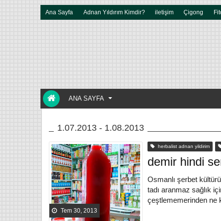
Ana Sayfa
Adnan Yıldırım Kimdir?
iletişim
Çigong
Fit
ANA SAYFA
1.07.2013 - 1.08.2013
herbalist adnan yildirim
demir hindi ser
Osmanlı şerbet kültür
tadı aranmaz sağlık iç
çeştlememerinden ne ka
Tem 30, 2013