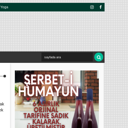
Yoga
Insta
Face
Gra
Boo
M
K
mak
ek