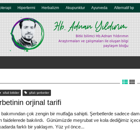
oterapi
Hipertermi
Herbalizm
Akupunktur
Ayurveda
Alternatif tıp
sifali bitkiler
şifalı şerbetler
betinin orjinal tarifi
ü bakımından çok zengin bir mutfağa sahipti. Şerbetlerde sadece da
in faidelerede bakılırdı. Günümüzde meşrubat ve kola dediğimiz içec
darda farklı bir yaklaşım. Yüz yıl önce...