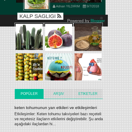
yan etkileri kullanım dozajı
ekli
Adnan YILDIRIM
9/7/2018
KALP SAGLIGI
Powered by
Blogger
POPÜLER
ARŞIV
ETIKETLER
keten tohumunun yan etkileri ve etkileşimleri
Etkileşimler: Keten tohumu takviyeleri bazı reçeteli
ve reçetesiz ilaçların etkilerini değiştirebilir. Şu anda
aşağıdaki ilaçlardan hi...