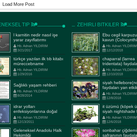
Load More Post
NEKSEL TIP
ZEHIRLI BITKILER
l karnitin nedir nasıl işe
Ebu cegil karpuzu
yarar zayıflatırmı
kavun (Colocynthi
Fructus) faydalar
Hb. Adnan YILDIRIM
Hb. Adnan YILDIRIM
etkileri kullanım ş
3/21/2017
12/12/2018
kder İsmail Göçer Ve
türkçe yazılan ilk tıb kitabı
chaparral (larrea
müreccebname
tridentata) faydal
et Türkşardan Harika
kontv hanımeli prgram
etkileri kullanım ş
Hb. Adnan YILDIRIM
Hb. Adnan YILDIRIM
Tarifler
ismail göçer dilek akku
1/29/2016
12/10/2018
b. Adnan YILDIRIM
1/1/2015
Hb. Adnan YILDIRIM
1/1/201
siyah hellebore(n
Sağlıklı yaşam rehberi
faydaları yan etkil
r Yönetim kurulu üyelerimiz
Kon TV Hanımeli Programı Em
Hb. Adnan YILDIRIM
kullanım şekli ilaçl
il göçer ve Mehmet Türkşar
simge Ekoğul Tıbbi Aromati
Hb. Adnan YILDIRIM
8/28/2014
etkileşimi
12/8/2018
m geçişleri için çay karışımı
bitkiler Teknikeri Dilek Akkuş 
ğışıklık kuvvetlendiriciler
İsmail Göçer BAZI KONU
idrar yolları
it üzümü (köpek 
enfeksiyonlarına doğal
siyah nightshade 
llarda bulaşan hastılaklara
BAŞLIKLARI Aromatik bitki yağl
çözüm
yan etkileri kullla
Hb. Adnan YILDIRIM
Hb. Adnan YILDIRIM
 önlem Özel bir antibakteriyel
ile yapılan cilt bakımı şekiller
12/13/2011
12/6/2018
garg...
Ka...
Geleneksel Anadolu Halk
sonbahar çiğdemi
Hekimliği
safranının faydala