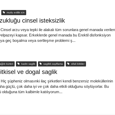
mutlu evlilik icin
zukluğu cinsel isteksizlik
 Cinsel arzu veya tepki ile alakalı tüm sorunlara genel manada verilen
 yelpazeyi kapsar. Erkeklerde genel manada bu Erektil disfonksiyon
eya geç boşalma veya sertleşme problemi ş...
ğlık kürleri
kadin saglik
saglikli zayiflama
sifali bitkiler
itkisel ve dogal saglik
dır Hiç şüpheniz olmasınki ilaç şirketleri kendi benzersiz moleküllerinin
daha güçlü, çok daha iyi ve çok daha etkili olduğunu söylüyorlar. Bu
ü olduğuna tüm kalbimle katılıyorum...