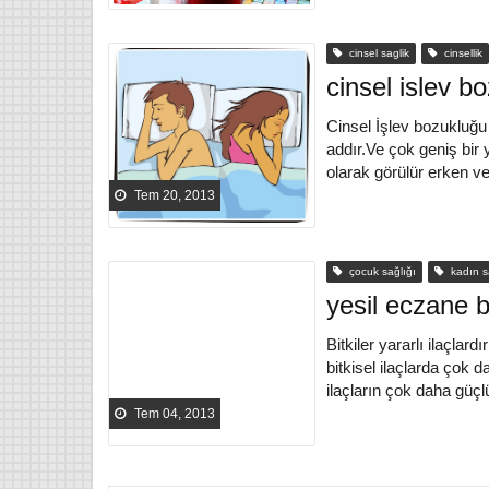
cinsel saglik
cinsellik
cinsel islev bo
Cinsel İşlev bozukluğu
addır.Ve çok geniş bir
olarak görülür erken v
Tem 20, 2013
çocuk sağlığı
kadın sa
yesil eczane b
Bitkiler yararlı ilaçlar
bitkisel ilaçlarda çok 
ilaçların çok daha güçl
Tem 04, 2013