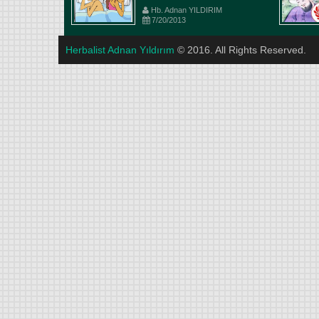
Hb. Adnan YILDIRIM
7/20/2013
Herbalist Adnan Yıldırım
© 2016. All Rights Reserved.