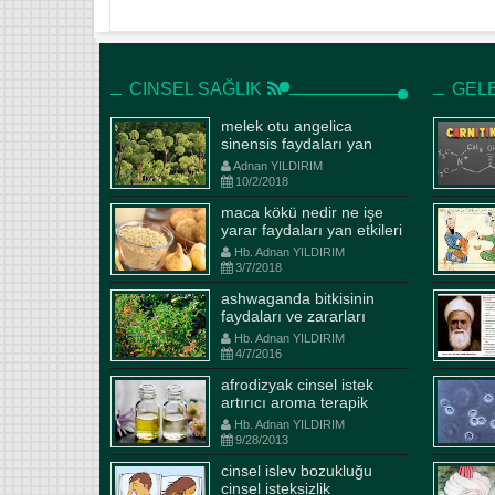
CINSEL SAĞLIK
GELE
melek otu angelica
sinensis faydaları yan
etkiler kullanım şekli
Adnan YILDIRIM
10/2/2018
Ba
maca kökü nedir ne işe
yarar faydaları yan etkileri
Mehm
ve kullanım dozajları
Hb. Adnan YILDIRIM
ilaçlarla etkileşimi
3/7/2018
H
ashwaganda bitkisinin
faydaları ve zararları
Bakde
çuha çiçeği nerelerde olur
İsma
Hb. Adnan YILDIRIM
nasıl toplanır ne işe yarar
4/7/2016
Mevsi
Hb. Adnan YILDIRIM
11/2/2018
ba
afrodizyak cinsel istek
artırıcı aroma terapik
Çuha çiçeği nerelerde olur nasıl
Oku
yağlar
Hb. Adnan YILDIRIM
toplanır Çuha çiçeğinin faydaları
karşı
9/28/2013
nelerdir
cinsel islev bozukluğu
cinsel isteksizlik