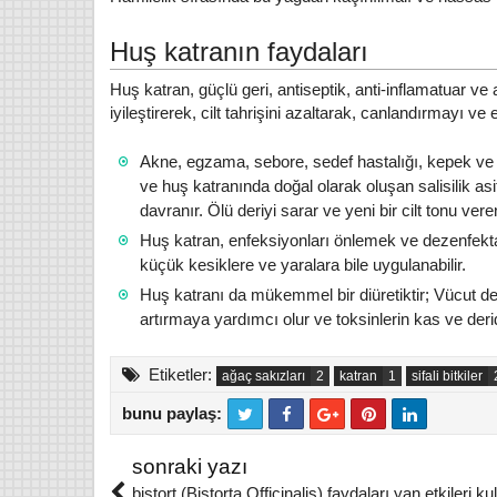
Huş katranın faydaları
Huş katran, güçlü geri, antiseptik, anti-inflamatuar ve an
iyileştirerek, cilt tahrişini azaltarak, canlandırmayı ve 
Akne, egzama, sebore, sedef hastalığı, kepek ve kaş
ve huş katranında doğal olarak oluşan salisilik asit
davranır. Ölü deriyi sarar ve yeni bir cilt tonu vere
Ba
Mehm
Huş katran, enfeksiyonları önlemek ve dezenfektan 
küçük kesiklere ve yaralara bile uygulanabilir.
H
Huş katranı da mükemmel bir diüretiktir;
Vücut det
Bakde
artırmaya yardımcı olur ve toksinlerin kas ve deri
çuha çiçeği nerelerde olur
İsma
nasıl toplanır ne işe yarar
Mevsi
Etiketler:
ağaç sakızları
katran
sifali bitkiler
Hb. Adnan YILDIRIM
11/2/2018
ba
Çuha çiçeği nerelerde olur nasıl
Oku
bunu paylaş:
toplanır Çuha çiçeğinin faydaları
karşı
T
F
nelerdir
wi
a
sonraki yazı
tt
c
bistort (Bistorta Officinalis) faydaları yan etkileri k