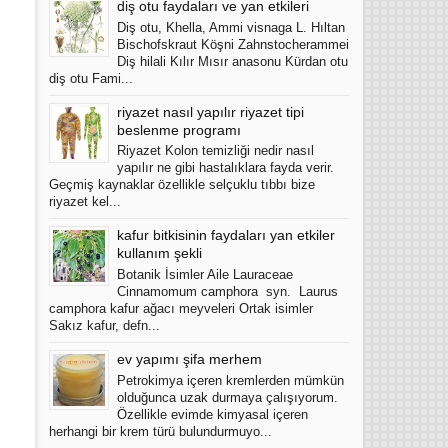
diş otu faydaları ve yan etkileri
Diş otu, Khella, Ammi visnaga L. Hıltan
Bischofskraut Köşni Zahnstocherammei
Diş hilali Kılır Mısır anasonu Kürdan otu
diş otu Fami...
riyazet nasıl yapılır riyazet tipi
beslenme programı
Riyazet Kolon temizliği nedir nasıl
yapılır ne gibi hastalıklara fayda verir.
Geçmiş kaynaklar özellikle selçuklu tıbbı bize
riyazet kel...
kafur bitkisinin faydaları yan etkiler
kullanım şekli
Botanik İsimler Aile Lauraceae
Cinnamomum camphora syn. Laurus
camphora kafur ağacı meyveleri Ortak isimler
Sakız kafur, defn...
ev yapımı şifa merhem
Petrokimya içeren kremlerden mümkün
olduğunca uzak durmaya çalışıyorum.
Özellikle evimde kimyasal içeren
herhangi bir krem türü bulundurmuyo...