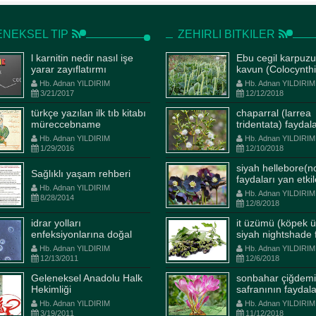
NEKSEL TIP
ZEHIRLI BITKILER
l karnitin nedir nasıl işe
Ebu cegil karpuzu
yarar zayıflatırmı
kavun (Colocynthi
Fructus) faydalar
Hb. Adnan YILDIRIM
Hb. Adnan YILDIRIM
etkileri kullanım ş
3/21/2017
12/12/2018
türkçe yazılan ilk tıb kitabı
chaparral (larrea
müreccebname
tridentata) faydal
etkileri kullanım ş
Hb. Adnan YILDIRIM
Hb. Adnan YILDIRIM
1/29/2016
12/10/2018
siyah hellebore(n
Sağlıklı yaşam rehberi
faydaları yan etkil
et şerbeti
ev yapımı öksürük şurub
Hb. Adnan YILDIRIM
kullanım şekli ilaçl
Hb. Adnan YILDIRIM
8/28/2014
etkileşimi
12/8/2018
dnan YILDIRIM
11/24/2015
Hb. Adnan YILDIRIM
10/20/2014
idrar yolları
it üzümü (köpek 
boyu 6 asır dünyaya
Bu yazı ile öksürük konusunda
enfeksiyonlarına doğal
siyah nightshade 
decek bir devletin
size ve ailenize yardımcı olmay
çözüm
yan etkileri kullla
Hb. Adnan YILDIRIM
Hb. Adnan YILDIRIM
arını bilecikte Ertuğrul Gazi
umuyoruz. Bu ev yapımı öksür
12/13/2011
12/6/2018
arken; gözü pek, imanı
şurubu bizim evde gayet güzel
Geleneksel Anadolu Halk
sonbahar çiğdemi
 aklı hür nice yiğitler tuttu
sonuç veriyor umarım sizlerde
Hekimliği
safranının faydala
an sancağın. Öyle sıkı
faydalanabilirsiniz. Bir önceki
etkileri kullanım ş
Hb. Adnan YILDIRIM
Hb. Adnan YILDIRIM
ar öyle mertçe...
yazımızda soğu...
3/19/2011
11/12/2018