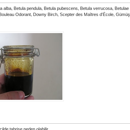
la alba, Betula pendula, Betula pubescens, Betula verrucosa, Betulae
c, Bouleau Odorant, Downy Birch, Scepter des Maîtres d'École, Gümüş
lde tahrişe neden olabilir.