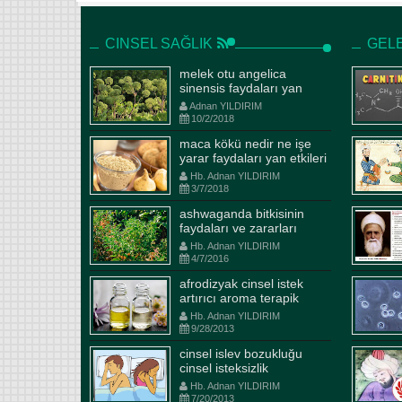
CINSEL SAĞLIK
GELE
melek otu angelica
sinensis faydaları yan
etkiler kullanım şekli
Adnan YILDIRIM
10/2/2018
maca kökü nedir ne işe
yarar faydaları yan etkileri
ve kullanım dozajları
Hb. Adnan YILDIRIM
ilaçlarla etkileşimi
3/7/2018
ashwaganda bitkisinin
Ramazan şerbeti Ma-i cari
faydaları ve zararları
Şerbeti ve dadal çayı tarifi
kudr
Hb. Adnan YILDIRIM
4/7/2016
Hb. Adnan YILDIRIM
5/27/2017
Hb. A
afrodizyak cinsel istek
RAMAZAN İÇİN İFTAR SONRASI
Kayı 
artırıcı aroma terapik
ŞERBET SAHUR ÖNCESİ ÇAY
hükme
yağlar
Hb. Adnan YILDIRIM
Öncelikle Hafızoğlu baharat ailesi
tohuml
9/28/2013
olarak tüm islam aleminin
ile at
cinsel islev bozukluğu
ramazanının hayırlara vesile
büyük,
cinsel isteksizlik
olmasını Yüce Yaradandan niyaz
ucund
Hb. Adnan YILDIRIM
ediyoruz. Bu topraklarda diğ...
tuttul
7/20/2013