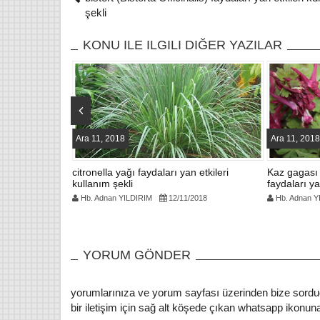
er
e
şekli
b
o
KONU ILE ILGILI DIĞER YAZILAR
o
k
Ara 11, 2018
Ara 11, 2018
aydaları yan
citronella yağı faydaları yan etkileri
Kaz gagası 
kullanım şekli
faydaları ya
18
Hb. Adnan YILDIRIM
12/11/2018
Hb. Adnan Y
YORUM GÖNDER
yorumlarınıza ve yorum sayfası üzerinden bize sordu
bir iletişim için sağ alt köşede çıkan whatsapp ikonuna 