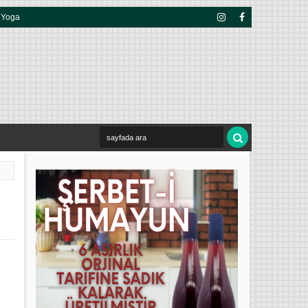
Yoga
Insta
Face
Gra
Boo
M
K