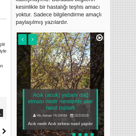
kesinlikle bir hastalığı teşhis amacı
yoktur. Sadece bilgilendirme amaçlı
paylaşılmış yazılardır.
tir
iyle
ı
in
ş
5
ine
k
Acık (acuk) yabani dağ
ve
elması nedir nerelerde olur
nasıl toplanı
ozon y
arı
L
Hb. Adnan YILDIRIM
11/2/2018
Hb. Adn
i
Acık nedir Acık sirkesi nasıl yapılır
Ozon 
ı
i