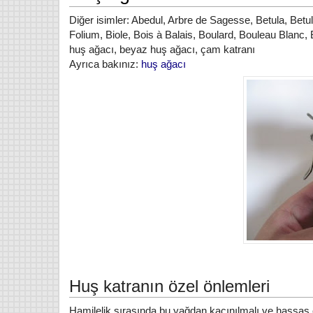
Diğer isimler: Abedul, Arbre de Sagesse, Betula, Betu
Folium, Biole, Bois à Balais, Boulard, Bouleau Blan
huş ağacı, beyaz huş ağacı, çam katranı
Ayrıca bakınız:
huş ağacı
Huş katranın özel önlemleri
Hamilelik sırasında bu yağdan kaçınılmalı ve hassas ci