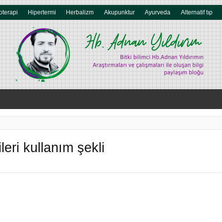
oterapi
Hipertermi
Herbalizm
Akupunktur
Ayurveda
Alternatif tıp
leri kullanım şekli