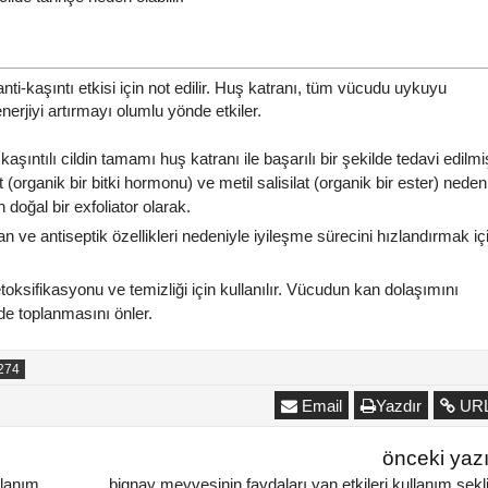
ti-kaşıntı etkisi için not edilir.
Huş katranı, tüm vücudu uykuyu
enerjiyi artırmayı olumlu yönde etkiler.
ıntılı cildin tamamı huş katranı ile başarılı bir şekilde tedavi edilmiş
 (organik bir bitki hormonu) ve metil salisilat (organik bir ester) neden
n doğal bir exfoliator olarak.
kder İsmail Göçer Ve
et Türkşardan Harika
kontv hanımeli prgram
ve antiseptik özellikleri nedeniyle iyileşme sürecini hızlandırmak iç
Tarifler
ismail göçer dilek akku
b. Adnan YILDIRIM
1/1/2015
Hb. Adnan YILDIRIM
1/1/201
oksifikasyonu ve temizliği için kullanılır.
Vücudun kan dolaşımını
r Yönetim kurulu üyelerimiz
Kon TV Hanımeli Programı Em
de toplanmasını önler.
il göçer ve Mehmet Türkşar
simge Ekoğul Tıbbi Aromati
m geçişleri için çay karışımı
bitkiler Teknikeri Dilek Akkuş 
ğışıklık kuvvetlendiriciler
İsmail Göçer BAZI KONU
llarda bulaşan hastılaklara
BAŞLIKLARI Aromatik bitki yağl
Email
Yazdır
UR
 önlem Özel bir antibakteriyel
ile yapılan cilt bakımı şekiller
garg...
Ka...
önceki yaz
ullanım
bignay meyvesinin faydaları yan etkileri kullanım şekl