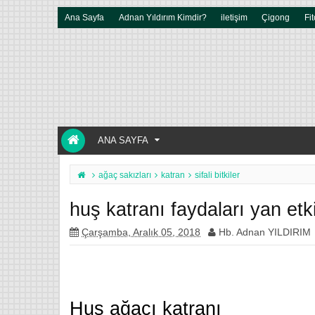
Ana Sayfa
Adnan Yıldırım Kimdir?
iletişim
Çigong
Fit
ANA SAYFA
ağaç sakızları
katran
sifali bitkiler
huş katranı faydaları yan etki
Çarşamba, Aralık 05, 2018
Hb. Adnan YILDIRIM
Huş ağacı katranı