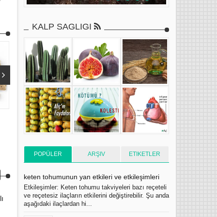
KALP SAGLIGI
Ara 11, 2018
Ara 11, 2018
Üzüm ağacı kabuğu grape bark (cacillana
kasımpatı (Krizantem) f
) faydaları yan etkileri kullanım şekli
etkileri kullanım şekli
Hb. Adnan YILDIRIM
12/11/2018
Hb. Adnan YILDIRIM
12/
POPÜLER
ARŞIV
ETIKETLER
keten tohumunun yan etkileri ve etkileşimleri
Etkileşimler: Keten tohumu takviyeleri bazı reçeteli
ve reçetesiz ilaçların etkilerini değiştirebilir. Şu anda
lı
aşağıdaki ilaçlardan hi...