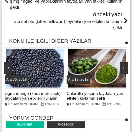
şimşir ağacı ve yapraklarının faydaları yan etkileri kullanım
şekli
önceki yazı
acı süt otu (bitter milkwort) faydaları yan etkileri kullanım
şekli
KONU ILE ILGILI DIĞER YAZILAR
Ara 06, 2018
Ara 13, 2018
A
an
vigna mungo (kara mercimek)
Chlorella yosunu faydaları yan
kl
faydaları yan etkileri kullalım
etkileri kullanım şekli
ya
şekli
Hb. Adnan YILDIRIM
12/6/2018
Hb. Adnan YILDIRIM
12/13/2018
YORUM GÖNDER
BLOGGER
FACEBOOK