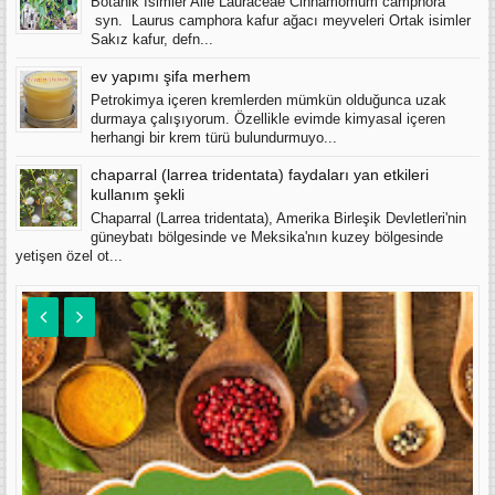
Botanik İsimler Aile Lauraceae Cinnamomum camphora
syn. Laurus camphora kafur ağacı meyveleri Ortak isimler
Sakız kafur, defn...
ev yapımı şifa merhem
Petrokimya içeren kremlerden mümkün olduğunca uzak
durmaya çalışıyorum. Özellikle evimde kimyasal içeren
herhangi bir krem türü bulundurmuyo...
chaparral (larrea tridentata) faydaları yan etkileri
kullanım şekli
Chaparral (Larrea tridentata), Amerika Birleşik Devletleri'nin
güneybatı bölgesinde ve Meksika'nın kuzey bölgesinde
yetişen özel ot...