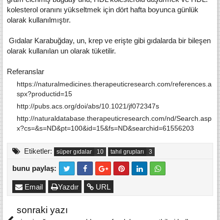
kolesterol oranını yükseltmek için dört hafta boyunca günlük
olarak kullanılmıştır.
Gıdalar Karabuğday, un, krep ve erişte gibi gıdalarda bir bileşen
olarak kullanılan un olarak tüketilir.
Referanslar
https://naturalmedicines.therapeuticresearch.com/references.a
spx?productid=15
http://pubs.acs.org/doi/abs/10.1021/jf072347s
http://naturaldatabase.therapeuticresearch.com/nd/Search.asp
x?cs=&s=ND&pt=100&id=15&fs=ND&searchid=61556203
Etiketler:
süper gıdalar
tahıl grupları
bunu paylaş:
Email
Yazdır
URL
sonraki yazı