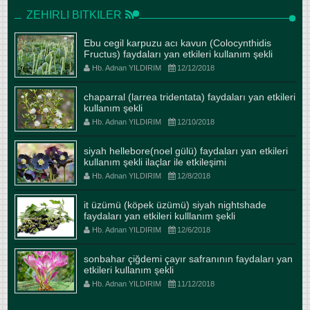
ZEHIRLI BITKILER
Ebu cegil karpuzu acı kavun (Colocynthidis
Fructus) faydaları yan etkileri kullanım şekli
Hb. Adnan YILDIRIM
12/12/2018
chaparral (larrea tridentata) faydaları yan etkileri
kullanım şekli
Hb. Adnan YILDIRIM
12/10/2018
siyah hellebore(noel gülü) faydaları yan etkileri
kullanım şekli ilaçlar ile etkileşimi
Hb. Adnan YILDIRIM
12/8/2018
it üzümü (köpek üzümü) siyah nightshade
faydaları yan etkileri kulllanım şekli
Hb. Adnan YILDIRIM
12/6/2018
sonbahar çiğdemi çayır safranının faydaları yan
etkileri kullanım şekli
Hb. Adnan YILDIRIM
11/12/2018