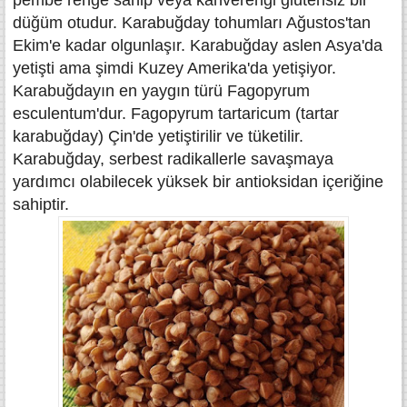
pembe renge sahip veya kahverengi glutensiz bir
düğüm otudur. Karabuğday tohumları Ağustos'tan
Ekim'e kadar olgunlaşır. Karabuğday aslen Asya'da
yetişti ama şimdi Kuzey Amerika'da yetişiyor.
Karabuğdayın en yaygın türü Fagopyrum
esculentum'dur. Fagopyrum tartaricum (tartar
karabuğday) Çin'de yetiştirilir ve tüketilir.
Karabuğday, serbest radikallerle savaşmaya
yardımcı olabilecek yüksek bir antioksidan içeriğine
sahiptir.