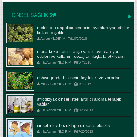
CINSEL SAĞLIK
melek otu angelica sinensis faydaları yan etkiler
kullanım şekli
Adnan YILDIRIM
10/2/2018
maca kökü nedir ne işe yarar faydaları yan
etkileri ve kullanım dozajları ilaçlarla etkileşimi
Hb. Adnan YILDIRIM
3/7/2018
ashwaganda bitkisinin faydaları ve zararları
Hb. Adnan YILDIRIM
4/7/2016
afrodizyak cinsel istek artırıcı aroma terapik
yağlar
Hb. Adnan YILDIRIM
9/28/2013
cinsel islev bozukluğu cinsel isteksizlik
Hb. Adnan YILDIRIM
7/20/2013