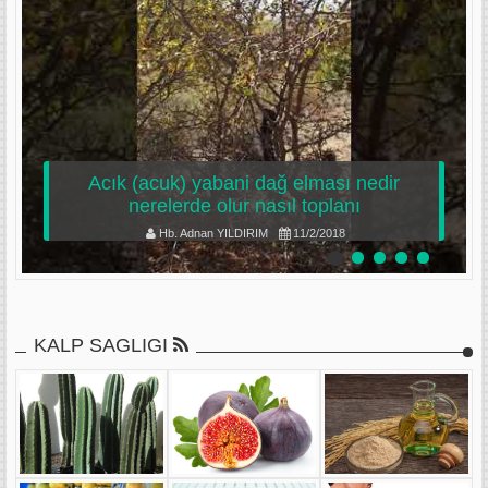
Acık (acuk) yabani dağ elması nedir
nerelerde olur nasıl toplanı
Hb. Adnan YILDIRIM
11/2/2018
KALP SAGLIGI