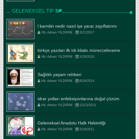
GELENEKSEL TIP
l karnitin nedir nasıl işe yarar zayıflatırmı
Hb. Adnan YILDIRIM
3/21/2017
türkçe yazılan ilk tıb kitabı müreccebname
Hb. Adnan YILDIRIM
1/29/2016
Sağlıklı yaşam rehberi
Hb. Adnan YILDIRIM
8/28/2014
idrar yolları enfeksiyonlarına doğal çözüm
Hb. Adnan YILDIRIM
12/13/2011
Geleneksel Anadolu Halk Hekimliği
Hb. Adnan YILDIRIM
3/19/2011