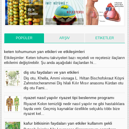
POPÜLER
ARŞIV
ETIKETLER
keten tohumunun yan etkileri ve etkileşimleri
Etkileşimler: Keten tohumu takviyeleri bazı reçeteli ve reçetesiz ilaçların
etkilerini değiştirebilir. Şu anda aşağıdaki ilaçlardan hi...
diş otu faydaları ve yan etkileri
Diş otu, Khella, Ammi visnaga L. Hıltan Bischofskraut Köşni
Zahnstocherammei Diş hilali Kılır Mısır anasonu Kürdan otu
diş otu Fami...
riyazet nasıl yapılır riyazet tipi beslenme programı
Riyazet Kolon temizliği nedir nasıl yapılır ne gibi hastalıklara
fayda verir. Geçmiş kaynaklar özellikle selçuklu tıbbı bize
riyazet kel...
kafur bitkisinin faydaları yan etkiler kullanım şekli