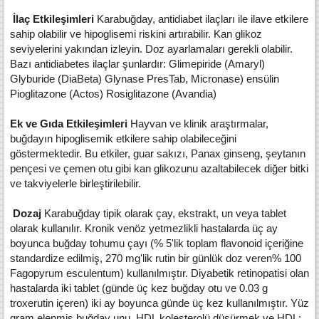
İlaç Etkileşimleri
Karabuğday, antidiabet ilaçları ile ilave etkilere
sahip olabilir ve hipoglisemi riskini artırabilir. Kan glikoz
seviyelerini yakından izleyin. Doz ayarlamaları gerekli olabilir.
Bazı antidiabetes ilaçlar şunlardır: Glimepiride (Amaryl)
Glyburide (DiaBeta) Glynase PresTab, Micronase) ensülin
Pioglitazone (Actos) Rosiglitazone (Avandia)
Ek ve Gıda Etkileşimleri
Hayvan ve klinik araştırmalar,
buğdayın hipoglisemik etkilere sahip olabileceğini
göstermektedir. Bu etkiler, guar sakızı, Panax ginseng, şeytanın
pençesi ve çemen otu gibi kan glikozunu azaltabilecek diğer bitki
ve takviyelerle birleştirilebilir.
Dozaj
Karabuğday tipik olarak çay, ekstrakt, un veya tablet
olarak kullanılır. Kronik venöz yetmezlikli hastalarda üç ay
boyunca buğday tohumu çayı (% 5'lik toplam flavonoid içeriğine
standardize edilmiş, 270 mg'lik rutin bir günlük doz veren% 100
Fagopyrum esculentum) kullanılmıştır. Diyabetik retinopatisi olan
hastalarda iki tablet (günde üç kez buğday otu ve 0.03 g
troxerutin içeren) iki ay boyunca günde üç kez kullanılmıştır. Yüz
gram elenmiş buğday unu, HDL kolesterolü düşürmek ve HDL: