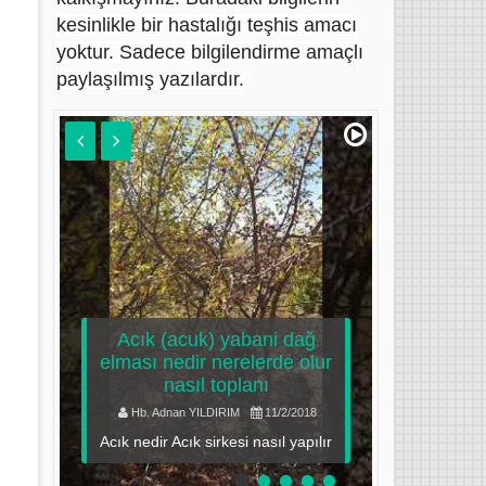
kesinlikle bir hastalığı teşhis amacı
yoktur. Sadece bilgilendirme amaçlı
paylaşılmış yazılardır.
ı
ş
5
ine
k
Acık (acuk) yabani dağ
ve
elması nedir nerelerde olur
nasıl toplanı
ozon y
arı
Hb. Adnan YILDIRIM
11/2/2018
Hb. Adn
i
Acık nedir Acık sirkesi nasıl yapılır
Ozon 