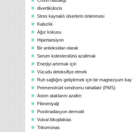
Crohn hastalığı
divertikülozis
Stres kaynaklı ülserlerin önlenmesi
Kabızlık
Ağız kokusu
Hipertansiyon
Bir antioksidan olarak
Serum kolesterolünü azaltmak
Enerjiyi artırmak için
Vücudu detoksifiye etmek
Ramazan şerbeti Ma-i cari
Şerbeti ve dadal çayı tarifi
kudr
Ruh sağlığını geliştirmek için bir magnezyum kay
Hb. Adnan YILDIRIM
5/27/2017
Hb. A
Premenstrüel sendromu rahatlatır (PMS)
RAMAZAN İÇİN İFTAR SONRASI
Kayı 
Astım ataklarını azaltın
ŞERBET SAHUR ÖNCESİ ÇAY
hükme
Fibromiyalji
Öncelikle Hafızoğlu baharat ailesi
tohuml
Postirradiasyon dermatit
olarak tüm islam aleminin
ile at
ramazanının hayırlara vesile
büyük,
Vulval lökoplakias
olmasını Yüce Yaradandan niyaz
ucund
Trikomonas
ediyoruz. Bu topraklarda diğ...
tuttul