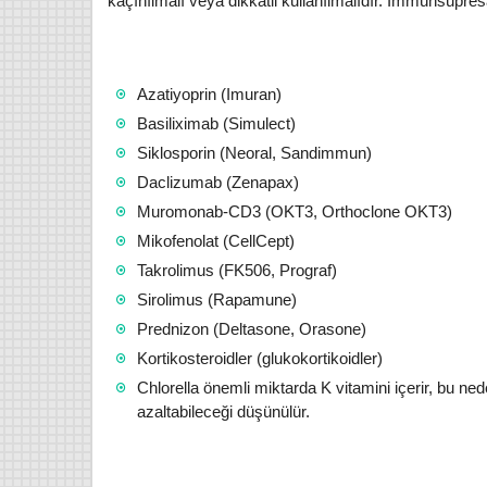
kaçınılmalı veya dikkatli kullanılmalıdır. İmmünsüpresan
Azatiyoprin (Imuran)
Basiliximab (Simulect)
Siklosporin (Neoral, Sandimmun)
Daclizumab (Zenapax)
Muromonab-CD3 (OKT3, Orthoclone OKT3)
Mikofenolat (CellCept)
Takrolimus (FK506, Prograf)
Sirolimus (Rapamune)
Prednizon (Deltasone, Orasone)
Kortikosteroidler (glukokortikoidler)
Chlorella önemli miktarda K vitamini içerir, bu neden
azaltabileceği düşünülür.