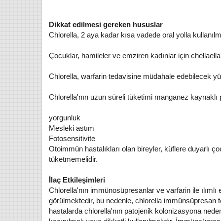
Dikkat edilmesi gereken hususlar
Chlorella, 2 aya kadar kısa vadede oral yolla kullanılm
Çocuklar, hamileler ve emziren kadınlar için chellaella'
Chlorella, warfarin tedavisine müdahale edebilecek yük
Chlorella'nın uzun süreli tüketimi manganez kaynaklı pa
yorgunluk
Mesleki astım
Fotosensitivite
Otoimmün hastalıkları olan bireyler, küflere duyarlı çocu
tüketmemelidir.
İlaç Etkileşimleri
Chlorella'nın immünosüpresanlar ve varfarin ile ılımlı e
görülmektedir, bu nedenle, chlorella immünsüpresan t
hastalarda chlorella'nın patojenik kolonizasyona neden