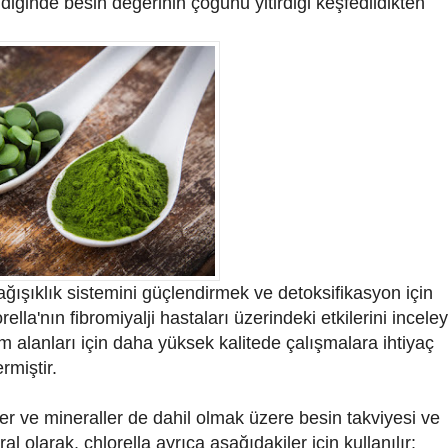
ndiğinde besin değerinin çoğunu yitirdiği keşfedildikten
ağışıklık sistemini güçlendirmek ve detoksifikasyon için
orella'nın fibromiyalji hastaları üzerindeki etkilerini incele
tüm alanları için daha yüksek kalitede çalışmalara ihtiyaç
miştir.
minler ve mineraller de dahil olmak üzere besin takviyesi ve
al olarak, chlorella ayrıca aşağıdakiler için kullanılır: