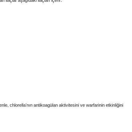
 ilaçlar aşağıdaki ilaçları içerir:
le, chlorella'nın antikoagülan aktivitesini ve warfarinin etkinliğini