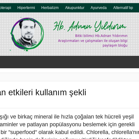
oterapi
Hipertermi
Herbalizm
Akupunktur
Ayurveda
Alternatif tıp
 etkileri kullanım şekli
ığı ve birkaç mineral ile hızla çoğalan tek hücreli yeşil
 vitaminler ve patlayan popülasyonu beslemek için gerekli
ir "superfood" olarak kabul edildi. Chlorella, chlorella'nı