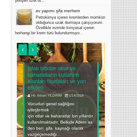
yetişen özel ot...
ev yapımı şifa merhem
Petrokimya içeren kremlerden mümkün
olduğunca uzak durmaya çalışıyorum.
Özellikle evimde kimyasal içeren
herhangi bir krem türü bulundurmuyo...
şifalı bitkiler otlar ve
baharatların kullanım
narın fay
alanları faydaları ve yan
ilaçlar il
u
etkileri
kullanım
Hb. Adnan YILDIRIM
1/14/2018
Hb. Adnan 
ı
Vücudun genel sağlığını
Nar Giriş Na
ük
iyileştirmek
olarak kull
için otlar ve baharatlar bin yıllardır
zamanlard
kullanılmaktadır. Belkide Adem as
hastalıklar
den beri şifa kaynağı olarak
koruyabilel
vazgeçemediği...
yiyecek" de