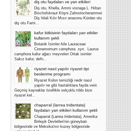
diş otu faydaları ve yan etkileri
Diş otu, Khella, Ammi visnaga L. Hıltan
Bischofskraut Köşni Zahnstocherammei
Diş hilali Kılır Mısır anasonu Kürdan otu
diş otu Fami...
kafur bitkisinin faydaları yan etkiler
kullanım şekli
Botanik İsimler Aile Lauraceae
Cinnamomum camphora syn. Laurus
camphora kafur ağacı meyveleri Ortak isimler
Sakız kafur, defn...
riyazet nasıl yapılır riyazet tipi
beslenme programı
Riyazet Kolon temizliği nedir nasıl
yapılır ne gibi hastalıklara fayda verir.
Geçmiş kaynaklar özellikle selçuklu tıbbı bize
riyazet kel...
chaparral (larrea tridentata)
faydaları yan etkileri kullanım şekli
Chaparral (Larrea tridentata), Amerika
Birleşik Devletleri'nin güneybatı
bölgesinde ve Meksika'nın kuzey bölgesinde