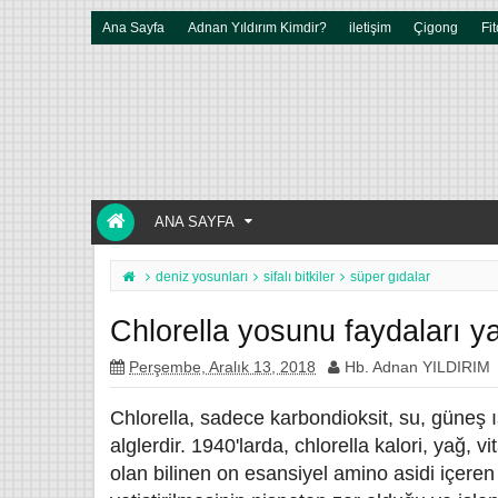
Ana Sayfa
Adnan Yıldırım Kimdir?
iletişim
Çigong
Fit
ANA SAYFA
deniz yosunları
sifalı bitkiler
süper gıdalar
Chlorella yosunu faydaları yan
Perşembe, Aralık 13, 2018
Hb. Adnan YILDIRIM
Chlorella, sadece karbondioksit, su, güneş ış
alglerdir. 1940'larda, chlorella kalori, yağ,
olan bilinen on esansiyel amino asidi içeren b