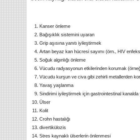
Kanser önleme
Bağışıklık sistemini uyaran
Grip aşısına yanıtı iyileştirmek
Artan beyaz kan hücresi sayımı (örn., HIV enfeks
Soğuk algınlığı önleme
Ba
Mehm
Vücudu radyasyonun etkilerinden korumak (örneği
Vücudu kurşun ve civa gibi zehirli metallerden ko
H
Yavaş yaşlanma
Bakde
çuha çiçeği nerelerde olur
Sindirimi iyileştirmek için gastrointestinal kanalda 
İsma
nasıl toplanır ne işe yarar
Ülser
Mevsi
Hb. Adnan YILDIRIM
11/2/2018
ba
Kolit
Çuha çiçeği nerelerde olur nasıl
Oku
Crohn hastalığı
toplanır Çuha çiçeğinin faydaları
karşı
divertikülozis
nelerdir
Stres kaynaklı ülserlerin önlenmesi