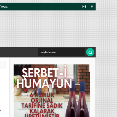
Yoga
Insta
Face
Gra
Boo
M
K
n