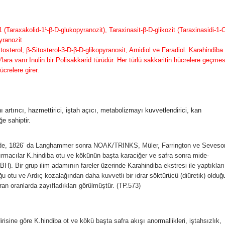
 (Taraxakolid-1¹-β-D-glukopyranozit), Taraxinasit-β-D-glikozit (Taraxinasidi-1-
yranozit
itosterol, β-Sitosterol-3-D-β-D-glikopyranosit, Arnidiol ve Faradiol. Karahindiba
ra varır.Inulin bir Polisakkarid türüdür. Her türlü sakkaritin hücrelere geçmes
crelere girer.
 artırıcı, hazmettirici, iştah açıcı, metabolizmayı kuvvetlendirici, kan
ğe sahiptir.
rinde, 1826’ da Langhammer sonra NOAK/TRINKS, Müler, Farrington ve Seveso
ırmacılar K.hindiba otu ve kökünün başta karaciğer ve safra sonra mide-
 (LBH). Bir grup ilim adamının fareler üzerinde Karahindiba ekstresi ile yaptıkları
 otu ve Ardıç kozalağından daha kuvvetli bir idrar söktürücü (diüretik) olduğ
ran oranlarda zayıfladıkları görülmüştür. (TP.573)
risine göre K.hindiba ot ve kökü başta safra akışı anormallikleri, iştahsızlık,