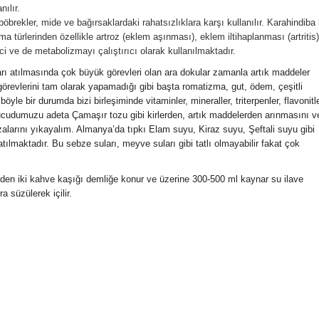
nılır.
brekler, mide ve bağırsaklardaki rahatsızlıklara karşı kullanılır. Karahindiba
ma türlerinden özellikle artroz (eklem aşınması), eklem iltihaplanması (artritis)
ci ve de metabolizmayı çalıştırıcı olarak kullanılmaktadır.
arı atılmasında çok büyük görevleri olan ara dokular zamanla artık maddeler
revlerini tam olarak yapamadığı gibi başta romatizma, gut, ödem, çeşitli
yle bir durumda bizi birleşiminde vitaminler, mineraller, triterpenler, flavonitl
vücudumuzu adeta Çamaşır tozu gibi kirlerden, artık maddelerden arınmasını v
larını yıkayalım. Almanya’da tıpkı Elam suyu, Kiraz suyu, Şeftali suyu gibi
lmaktadır. Bu sebze suları, meyve suları gibi tatlı olmayabilir fakat çok
en iki kahve kaşığı demliğe konur ve üzerine 300-500 ml kaynar su ilave
 süzülerek içilir.