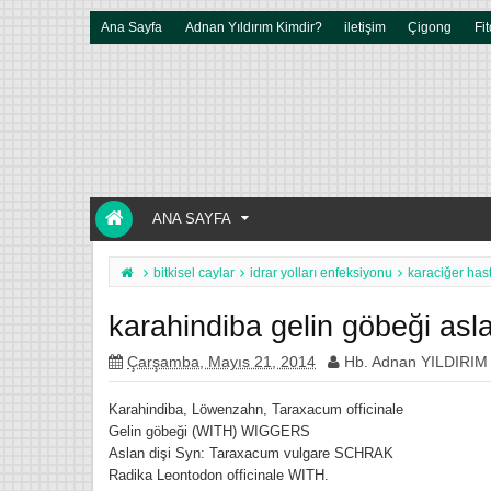
Ana Sayfa
Adnan Yıldırım Kimdir?
iletişim
Çigong
Fit
ANA SAYFA
bitkisel caylar
idrar yolları enfeksiyonu
karaciğer hast
karahindiba gelin göbeği asla
Çarşamba, Mayıs 21, 2014
Hb. Adnan YILDIRIM
Karahindiba, Löwenzahn, Taraxacum officinale
Gelin göbeği (WITH) WIGGERS
Aslan dişi Syn: Taraxacum vulgare SCHRAK
Radika Leontodon officinale WITH.