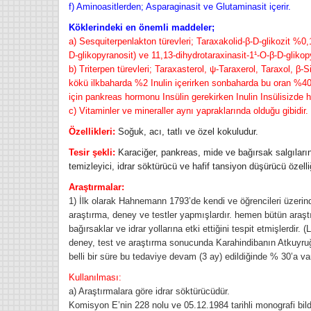
f) Aminoasitlerden; Asparaginasit ve Glutaminasit içerir.
Köklerindeki en önemli maddeler;
a) Sesquiterpenlakton türevleri; Taraxakolid-β-D-glikozit %0,1
D-glikopyranosit) ve 11,13-dihydrotaraxinasit-1¹-O-β-D-glikop
b) Triterpen türevleri; Taraxasterol, ψ-Taraxerol, Taraxol, β-S
kökü ilkbaharda %2 Inulin içerirken sonbaharda bu oran %40’la
için pankreas hormonu Insülin gerekirken Inulin Insülisizde hü
c) Vitaminler ve mineraller aynı yapraklarında olduğu gibidir.
Özellikleri:
Soğuk, acı, tatlı ve özel kokuludur.
Tesir şekli:
Karaciğer, pankreas, mide ve bağırsak salgılarını
temizleyici, idrar söktürücü ve hafif tansiyon düşürücü özelli
Araştırmalar:
1) İlk olarak Hahnemann 1793’de kendi ve öğrencileri üze
araştırma, deney ve testler yapmışlardır. hemen bütün araşt
bağırsaklar ve idrar yollarına etki ettiğini tespit etmişlerdir.
deney, test ve araştırma sonucunda Karahindibanın Atkuyruğu
belli bir süre bu tedaviye devam (3 ay) edildiğinde % 30’a va
Kullanılması:
a) Araştırmalara göre idrar söktürücüdür.
Komisyon E’nin 228 nolu ve 05.12.1984 tarihli monografi bildi