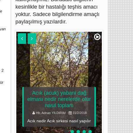
kesinlikle bir hastalığı teşhis amacı
de
yoktur. Sadece bilgilendirme amaçlı
paylaşılmış yazılardır.
 yan
ı
ş
, 2
5
ür
ine
k
Acık (acuk) yabani dağ
ve
elması nedir nerelerde olur
nasıl toplanı
ozon y
arı
Hb. Adnan YILDIRIM
11/2/2018
Hb. Adn
i
Acık nedir Acık sirkesi nasıl yapılır
Ozon 