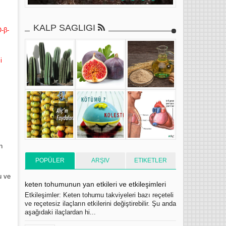
KALP SAGLIGI
O-β-
i
n
POPÜLER
ARŞIV
ETIKETLER
u ve
keten tohumunun yan etkileri ve etkileşimleri
Etkileşimler: Keten tohumu takviyeleri bazı reçeteli
ve reçetesiz ilaçların etkilerini değiştirebilir. Şu anda
aşağıdaki ilaçlardan hi...