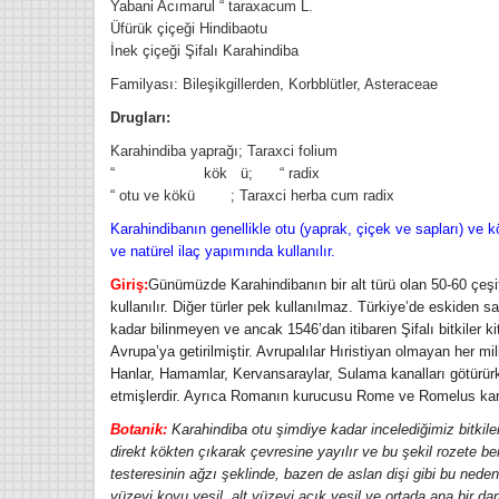
Yabani Acımarul “ taraxacum L.
Üfürük çiçeği
Hindibaotu
İnek çiçeği
Şifalı Karahindiba
Familyası: Bileşikgillerden, Korbblütler, Asteraceae
Drugları:
Karahindiba yaprağı; Taraxci folium
“ kök ü; “ radix
“ otu ve kökü ; Taraxci herba cum radix
Karahindibanın genellikle otu (yaprak, çiçek ve sapları) ve kö
ve natürel ilaç yapımında kullanılır.
Giriş:
Günümüzde Karahindibanın bir alt türü olan 50-60 çeşit
kullanılır. Diğer türler pek kullanılmaz. Türkiye’de eskiden s
kadar bilinmeyen ve ancak 1546’dan itibaren Şifalı bitkiler ki
Avrupa’ya getirilmiştir. Avrupalılar Hıristiyan olmayan her mill
Hanlar, Hamamlar, Kervansaraylar, Sulama kanalları götürürke
etmişlerdir. Ayrıca Romanın kurucusu Rome ve Romelus kard
Botanik:
Karahindiba otu şimdiye kadar incelediğimiz bitkiler
direkt kökten çıkarak çevresine yayılır ve bu şekil rozete benz
testeresinin ağzı şeklinde, bazen de aslan dişi gibi bu neden
yüzeyi koyu yeşil, alt yüzeyi açık yeşil ve ortada ana bir 