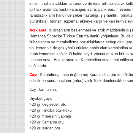
sindirim rahatsızlıklarına karşı ve de idrar artırıcı olarak kulla
b) Halk arasında başta karaciğer, safra, pankreas, mesane, bö
rahatsızlıkların haricinde şeker hastalığı, şişmanlık, romatiz
gut (nikris), bronşit, egzema, akneye karşı ve kan te-mizleyi
Açıklama:
İç organların beslenmesi ve artık maddelerin dış
(Almanca Schacke Türkçe Cürufta denir) yoğunlaşır. Bu da gö
iltihaplanma ve metabolizma bozukluklarına sebep olur. İşte bö
vb. içeren ve de çok yönlü etkilere sahip olan karahindiba 
temizlenmesini sağlar. O halde haydi vücudumuzun bütün aza
Lahana suyu, Havuç suyu ve Karahindiba suyu imal edilip satı
sağlıklıdır.
Çayı:
Kurutulmuş, ince doğranmış Karahindiba otu ve kökünd
edildikten sonra haşlanır (ınfus) ve 5-10dk demlendikten sonra
Çay Harmanları;
Diyabet çayı;
>20 gr Keçisedefi otu
>20 gr Hindiba otu+kökü
>20 gr Y.mersini yaprağı
>20 gr Kantaron otu
>20 gr Isırgan otu