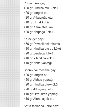
Romatizma çayı;
>20 gr Hindiba otu+kökü
>20 gr Isırgan otu
>20 gr Atkuyruğu otu
>10 gr Hıthıt kökü
>10 gr Karakafes kökü
>20 gr Harpago kökü
Karaciğer çayı;
>30 gr Devedikeni tohumu
>30 gr Hindiba otu ve kökü
>20 gr Zerdeçal kökü
>10 gr Y.hindiba kökü
Ramazan şerbeti Ma-i cari
>10 gr Nane yaprağı
Şerbeti ve dadal çayı tarifi
kudr
Böbrek ve mesane çayı;
Hb. Adnan YILDIRIM
5/27/2017
Hb. A
>20 gr Isırgan otu
RAMAZAN İÇİN İFTAR SONRASI
Kayı 
>20 gr Akhuş yaprağı
ŞERBET SAHUR ÖNCESİ ÇAY
hükme
>20 gr Hindiba otu+kökü
Öncelikle Hafızoğlu baharat ailesi
tohuml
>20 gr Atkuyruğu otu
olarak tüm islam aleminin
ile at
>10 gr Orta sifon yaprağı
ramazanının hayırlara vesile
büyük,
>10 gr Altın başak otu
olmasını Yüce Yaradandan niyaz
ucund
ediyoruz. Bu topraklarda diğ...
tuttul
Safra taşlarına karşı çay;