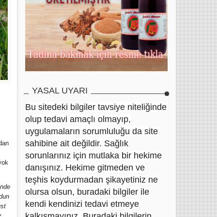
YASAL UYARI
Bu sitedeki bilgiler tavsiye niteliğinde
olup tedavi amaçlı olmayıp,
uygulamaların sorumluluğu da site
sahibine ait değildir. Sağlık
ndan
sorunlarınız için mutlaka bir hekime
yok
danışınız. Hekime gitmeden ve
teşhis koydurmadan şikayetiniz ne
inde
olursa olsun, buradaki bilgiler ile
odun
kendi kendinizi tedavi etmeye
üst
kalkışmayınız. Buradaki bilgilerin
z