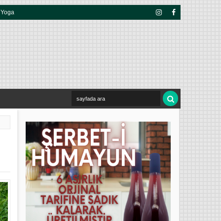
Yoga
Insta
Face
Gra
Boo
M
K