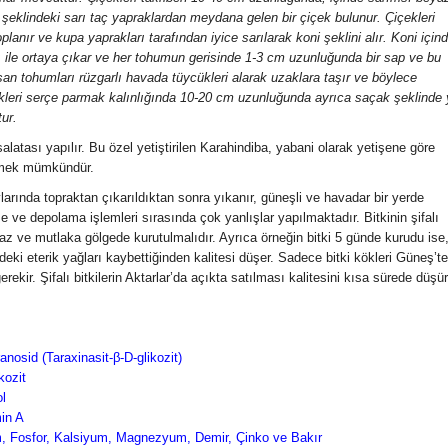
 şeklindeki sarı taç yapraklardan meydana gelen bir çiçek bulunur. Çiçekleri
anır ve kupa yaprakları tarafından iyice sarılarak koni şeklini alır. Koni için
ı ile ortaya çıkar ve her tohumun gerisinde 1-3 cm uzunluğunda bir sap ve bu
an tohumları rüzgarlı havada tüycükleri alarak uzaklara taşır ve böylece
leri serçe parmak kalınlığında 10-20 cm uzunluğunda ayrıca saçak şeklinde
tur.
 salatası yapılır. Bu özel yetiştirilen Karahindiba, yabani olarak yetişene göre
irmek mümkündür.
kder İsmail Göçer Ve
arında topraktan çıkarıldıktan sonra yıkanır, güneşli ve havadar bir yerde
et Türkşardan Harika
kontv hanımeli prgram
e ve depolama işlemleri sırasında çok yanlışlar yapılmaktadır. Bitkinin şifalı
Tarifler
ismail göçer dilek akku
az ve mutlaka gölgede kurutulmalıdır. Ayrıca örneğin bitki 5 günde kurudu ise
i eterik yağları kaybettiğinden kalitesi düşer. Sadece bitki kökleri Güneş’te
b. Adnan YILDIRIM
1/1/2015
Hb. Adnan YILDIRIM
1/1/201
ir. Şifalı bitkilerin Aktarlar’da açıkta satılması kalitesini kısa sürede düşür
r Yönetim kurulu üyelerimiz
Kon TV Hanımeli Programı Em
il göçer ve Mehmet Türkşar
simge Ekoğul Tıbbi Aromati
m geçişleri için çay karışımı
bitkiler Teknikeri Dilek Akkuş 
ğışıklık kuvvetlendiriciler
İsmail Göçer BAZI KONU
anosid (Taraxinasit-β-D-glikozit)
llarda bulaşan hastılaklara
BAŞLIKLARI Aromatik bitki yağl
kozit
 önlem Özel bir antibakteriyel
ile yapılan cilt bakımı şekiller
ol
garg...
Ka...
min A
m, Fosfor, Kalsiyum, Magnezyum, Demir, Çinko ve Bakır