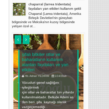
chaparral (larrea tridentata)
faydaları yan etkileri kullanım şekli
Chaparral (Larrea tridentata), Amerika
Birleşik Devletleri'nin güneybatı
bölgesinde ve Meksika'nın kuzey bölgesinde
yetişen özel ot...
şifalı bitkiler otlar ve
baharatların kullanım
narın fay
alanları faydaları ve yan
ilaçlar il
u
etkileri
kullanım
Hb. Adnan YILDIRIM
1/14/2018
Hb. Adnan 
ı
Vücudun genel sağlığını
Nar Giriş Na
ük
iyileştirmek
olarak kull
için otlar ve baharatlar bin yıllardır
zamanlard
kullanılmaktadır. Belkide Adem as
hastalıklar
den beri şifa kaynağı olarak
koruyabilel
vazgeçemediği...
yiyecek" de