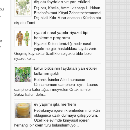
diş otu faydaları ve yan etkileri
Diş otu, Khella, Ammi visnaga L. Hıltan
 bu
Bischofskraut Köşni Zahnstocherammei
,
Diş hilali Kılır Mısır anasonu Kürdan otu
diş otu Fami...
riyazet nasıl yapılır riyazet tipi
beslenme programı
er
Riyazet Kolon temizliği nedir nasıl
e
yapılır ne gibi hastalıklara fayda verir.
Geçmiş kaynaklar özellikle selçuklu tıbbı bize
riyazet kel...
kafur bitkisinin faydaları yan etkiler
kullanım şekli
Botanik İsimler Aile Lauraceae
Cinnamomum camphora syn. Laurus
camphora kafur ağacı meyveleri Ortak isimler
Sakız kafur, defn...
ev yapımı şifa merhem
Petrokimya içeren kremlerden mümkün
olduğunca uzak durmaya çalışıyorum.
Özellikle evimde kimyasal içeren
herhangi bir krem türü bulundurmuyo...