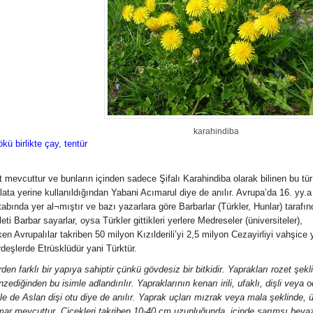
karahindiba
kü birlikte çay, tentür
 mevcuttur ve bunların içinden sadece Şifalı Karahindiba olarak bilinen bu tür
alata yerine kullanıldığından Yabani Acımarul diye de anılır. Avrupa’da 16. yy.a
tabında yer al¬mıştır ve bazı yazarlara göre Barbarlar (Türkler, Hunlar) tarafı
eti Barbar sayarlar, oysa Türkler gittikleri yerlere Medreseler (üniversiteler),
n Avrupalılar takriben 50 milyon Kızılderili’yi 2,5 milyon Cezayirliyi vahşice 
eşlerde Etrüsklüdür yani Türktür.
den farklı bir yapıya sahiptir çünkü gövdesiz bir bitkidir. Yaprakları rozet şekl
ediğinden bu isimle adlandırılır. Yapraklarının kenarı irili, ufaklı, dişli veya 
le de Aslan dişi otu diye de anılır. Yaprak uçları mızrak veya mala şeklinde, 
damar mevcuttur. Çiçekleri takriben 10-40 cm uzunluğunda, içinde sarımsı beya