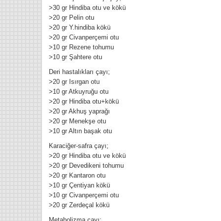
>30 gr Hindiba otu ve kökü
>20 gr Pelin otu
>20 gr Y.hindiba kökü
>20 gr Civanperçemi otu
>10 gr Rezene tohumu
>10 gr Şahtere otu
Deri hastalıkları çayı;
>20 gr Isırgan otu
>10 gr Atkuyruğu otu
>20 gr Hindiba otu+kökü
>20 gr Akhuş yaprağı
>20 gr Menekşe otu
>10 gr Altın başak otu
Karaciğer-safra çayı;
>20 gr Hindiba otu ve kökü
>20 gr Devedikeni tohumu
>20 gr Kantaron otu
>10 gr Çentiyan kökü
>10 gr Civanperçemi otu
>20 gr Zerdeçal kökü
Metabolizma çayı;