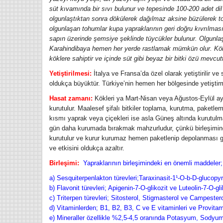
süt kıvamında bir sıvı bulunur ve tepesinde 100-200 adet dil
olgunlaştıktan sonra dökülerek dağılmaz aksine büzülerek topl
olgunlaşan tohumlar kupa yapraklarının geri doğru kıvrılmas
sapın üzerinde şemsiye şeklinde tüycükler bulunur. Olgunlaş
Karahindibaya hemen her yerde rastlamak mümkün olur. Kök
köklere sahiptir ve içinde süt gibi beyaz bir bitki özü mevcut
Yetiştirilmesi:
İtalya ve Fransa’da özel olarak yetiştirilir ve
oldukça büyüktür. Türkiye’nin hemen her bölgesinde yetişt
Ba
Hasat zamanı:
Kökleri ya Mart-Nisan veya Ağustos-Eylül ayl
Mehm
kurutulur. Maalesef şifalı bitkiler toplama, kurutma, paketlem
kısmı yaprak veya çiçekleri ise asla Güneş altında kurutulm
gün daha kurumada bırakmak mahzurludur, çünkü birleşimindek
H
kurutulur ve kurur kurumaz hemen paketlenip depolanması gerek
Bakde
çuha çiçeği nerelerde olur
ve etkisini oldukça azaltır.
İsma
nasıl toplanır ne işe yarar
Mevsi
Birleşimi:
Yapraklarının birleşimindeki en önemli maddeler;
Hb. Adnan YILDIRIM
11/2/2018
ba
a) Sesquiterpenlakton türevleri;Taraxinasit-1¹-O-b-D-glucopyr
Çuha çiçeği nerelerde olur nasıl
Oku
b) Flavonit türevleri; Apigenin-7-O-glikozit ve Luteolin-7-O-gli
toplanır Çuha çiçeğinin faydaları
karşı
c) Triterpen türevleri; Sitosterol, Stigmasterol ve Campester
nelerdir
d) Vitaminlerden; B1, B2, B3, C ve E vitaminleri ve Provita
e) Mineraller özellikle %2,5-4,5 oranında Potasyum, Sodyu