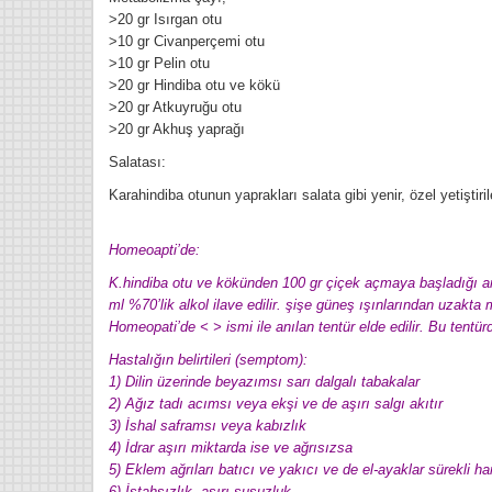
>20 gr Isırgan otu
>10 gr Civanperçemi otu
>10 gr Pelin otu
>20 gr Hindiba otu ve kökü
>20 gr Atkuyruğu otu
>20 gr Akhuş yaprağı
Salatası:
Karahindiba otunun yaprakları salata gibi yenir, özel yetiştiri
Homeoapti’de:
K.hindiba otu ve kökünden 100 gr çiçek açmaya başladığı anda
ml %70’lik alkol ilave edilir. şişe güneş ışınlarından uzakta
Homeopati’de < > ismi ile anılan tentür elde edilir. Bu tentü
Hastalığın belirtileri (semptom):
1) Dilin üzerinde beyazımsı sarı dalgalı tabakalar
2) Ağız tadı acımsı veya ekşi ve de aşırı salgı akıtır
3) İshal saframsı veya kabızlık
4) İdrar aşırı miktarda ise ve ağrısızsa
5) Eklem ağrıları batıcı ve yakıcı ve de el-ayaklar sürekli har
6) İştahsızlık, aşırı susuzluk