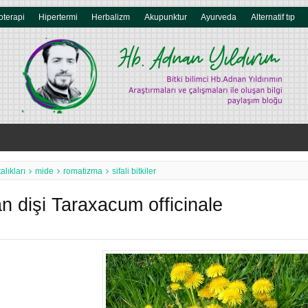
oterapi
Hipertermi
Herbalizm
Akupunktur
Ayurveda
Alternatif tıp
alıkları
mide
romatizma
sifali bitkiler
n dişi Taraxacum officinale