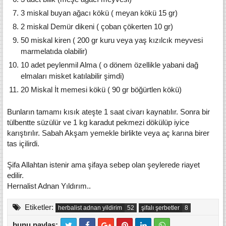
3 miskal buyan ağacı kökü ( meyan kökü 15 gr)
2 miskal Demür dikeni ( çoban çökerten 10 gr)
50 miskal kiren ( 200 gr kuru veya yaş kızılcık meyvesi
marmelatıda olabilir)
10 adet peylenmil Alma ( o dönem özellikle yabani dağ
elmaları misket katılabilir şimdi)
20 Miskal İt memesi kökü ( 90 gr böğürtlen kökü)
Bunların tamamı kısık ateşte 1 saat civarı kaynatılır. Sonra bir
tülbentte süzülür ve 1 kg karadut pekmezi dökülüp iyice
karıştırılır. Sabah Akşam yemekle birlikte veya aç karına birer
tas içilirdi.
Şifa Allahtan istenir ama şifaya sebep olan şeylerede riayet
edilir.
Hernalist Adnan Yıldırım..
Etiketler:
herbalist adnan yildirim
şifalı şerbetler
bunu paylaş: