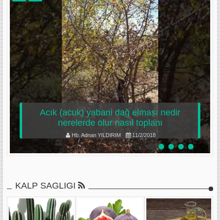
Acık (acuk) yabani dağ elması nedir
nerelerde olur nasıl toplanı
Hb. Adnan YILDIRIM
11/2/2018
KALP SAGLIGI