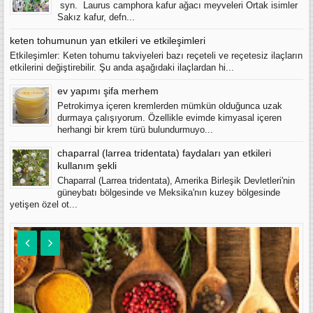
syn. Laurus camphora kafur ağacı meyveleri Ortak isimler
Sakız kafur, defn...
keten tohumunun yan etkileri ve etkileşimleri
Etkileşimler: Keten tohumu takviyeleri bazı reçeteli ve reçetesiz ilaçların
etkilerini değiştirebilir. Şu anda aşağıdaki ilaçlardan hi...
ev yapımı şifa merhem
Petrokimya içeren kremlerden mümkün olduğunca uzak
durmaya çalışıyorum. Özellikle evimde kimyasal içeren
herhangi bir krem türü bulundurmuyo...
chaparral (larrea tridentata) faydaları yan etkileri
kullanım şekli
Chaparral (Larrea tridentata), Amerika Birleşik Devletleri'nin
güneybatı bölgesinde ve Meksika'nın kuzey bölgesinde
yetişen özel ot...