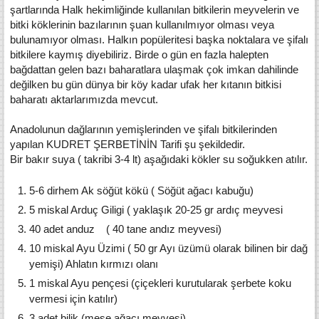
şartlarında Halk hekimliğinde kullanılan bitkilerin meyvelerin ve
bitki köklerinin bazılarının şuan kullanılmıyor olması veya
bulunamıyor olması. Halkın popüleritesi başka noktalara ve şifalı
bitkilere kaymış diyebiliriz. Birde o gün en fazla halepten
bağdattan gelen bazı baharatlara ulaşmak çok imkan dahilinde
değilken bu gün dünya bir köy kadar ufak her kıtanın bitkisi
baharatı aktarlarımızda mevcut.
Anadolunun dağlarının yemişlerinden ve şifalı bitkilerinden
yapılan KUDRET ŞERBETİNİN Tarifi şu şekildedir.
Bir bakır suya ( takribi 3-4 lt) aşağıdaki kökler su soğukken atılır.
5-6 dirhem Ak söğüt kökü ( Söğüt ağacı kabuğu)
5 miskal Arduç Giligi ( yaklaşık 20-25 gr ardıç meyvesi
40 adet anduz ( 40 tane andız meyvesi)
10 miskal Ayu Üzimi ( 50 gr Ayı üzümü olarak bilinen bir dağ
yemişi) Ahlatın kırmızı olanı
1 miskal Ayu pençesi (çiçekleri kurutularak şerbete koku
vermesi için katılır)
3 adet bilik (meşe ağacı meyvesi)