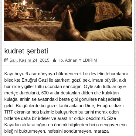
kudret şerbeti
Salı, Kasım 24, 2015
Hb. Adnan YILDIRIM
Kayı boyu 6 asır dünyaya hükmedecek bir devletin tohumlarını
bilecikte Ertuğrul Gazi ile atarken; gözü pek, imanı büyük, aklı
hür nice yiğitler tuttu ucundan sancağın. Öyle sıkı tuttular öyle
mertçe durdularki, 600 yıldır destanları dilden dile kulaktan
kulağa, ıtrinin selavatındaki beste gibi gönüllere nakşederek
geldi. Bu günlerde bu güzel tarihi anlatan Diriliş Ertuğrul dizisi
TRT ekranlarında bizimle buluşurken bu tarihi merak eden
bizlerse daha bir irdeler ve araştırır olduk ceddimizi. Size
Kayıdan aktaracağım en önemli bilgilerden biri o cengaverlerin
bileğini büktürmeyen, nefesini söndürmeyen, maraza