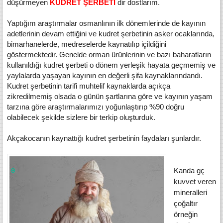
düşürmeyen
KUDRET ŞERBETİ
dir dostlarım.
Yaptığım araştırmalar osmanlının ilk dönemlerinde de kayının
adetlerinin devam ettiğini ve kudret şerbetinin asker ocaklarında,
bimarhanelerde, medreselerde kaynatılıp içildiğini
göstermektedir. Genelde orman ürünlerinin ve bazı baharatların
kullanıldığı kudret şerbeti o dönem yerleşik hayata geçmemiş ve
yaylalarda yaşayan kayının en değerli şifa kaynaklarındandı.
Kudret şerbetinin tarifi muhtelif kaynaklarda açıkça
zikredilmemiş olsada o günün şartlarına göre ve kayının yaşam
tarzına göre araştırmalarımızı yoğunlaştırıp %90 doğru
olabilecek şekilde sizlere bir terkip oluşturduk.
Akçakocanın kaynattığı kudret şerbetinin faydaları şunlardır.
Kanda gç
kuvvet veren
mineralleri
çoğaltır
örneğin