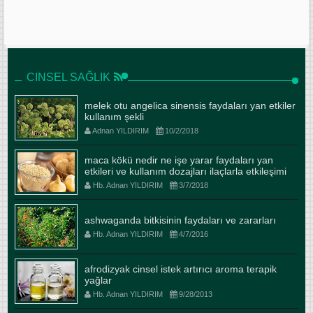
CINSEL SAĞLIK
melek otu angelica sinensis faydaları yan etkiler
kullanım şekli
Adnan YILDIRIM
10/2/2018
maca kökü nedir ne işe yarar faydaları yan
etkileri ve kullanım dozajları ilaçlarla etkileşimi
Hb. Adnan YILDIRIM
3/7/2018
ashwaganda bitkisinin faydaları ve zararları
Hb. Adnan YILDIRIM
4/7/2016
afrodizyak cinsel istek artırıcı aroma terapik
yağlar
Hb. Adnan YILDIRIM
9/28/2013