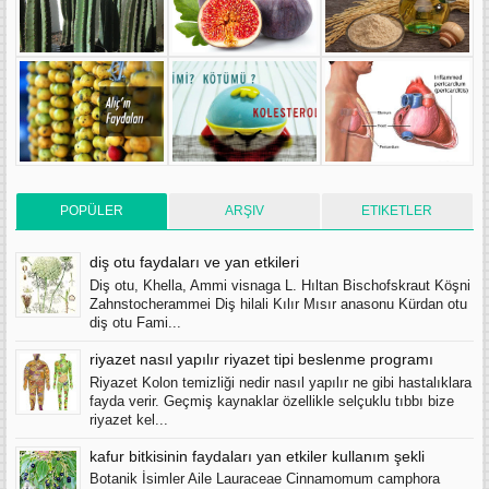
POPÜLER
ARŞIV
ETIKETLER
diş otu faydaları ve yan etkileri
Diş otu, Khella, Ammi visnaga L. Hıltan Bischofskraut Köşni
Zahnstocherammei Diş hilali Kılır Mısır anasonu Kürdan otu
diş otu Fami...
riyazet nasıl yapılır riyazet tipi beslenme programı
Riyazet Kolon temizliği nedir nasıl yapılır ne gibi hastalıklara
fayda verir. Geçmiş kaynaklar özellikle selçuklu tıbbı bize
riyazet kel...
kafur bitkisinin faydaları yan etkiler kullanım şekli
Botanik İsimler Aile Lauraceae Cinnamomum camphora