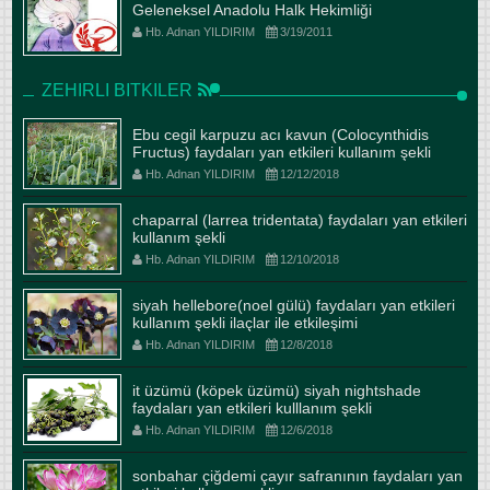
Geleneksel Anadolu Halk Hekimliği
Hb. Adnan YILDIRIM
3/19/2011
ZEHIRLI BITKILER
Ebu cegil karpuzu acı kavun (Colocynthidis
Fructus) faydaları yan etkileri kullanım şekli
Hb. Adnan YILDIRIM
12/12/2018
chaparral (larrea tridentata) faydaları yan etkileri
kullanım şekli
Hb. Adnan YILDIRIM
12/10/2018
siyah hellebore(noel gülü) faydaları yan etkileri
kullanım şekli ilaçlar ile etkileşimi
Hb. Adnan YILDIRIM
12/8/2018
it üzümü (köpek üzümü) siyah nightshade
faydaları yan etkileri kulllanım şekli
Hb. Adnan YILDIRIM
12/6/2018
sonbahar çiğdemi çayır safranının faydaları yan