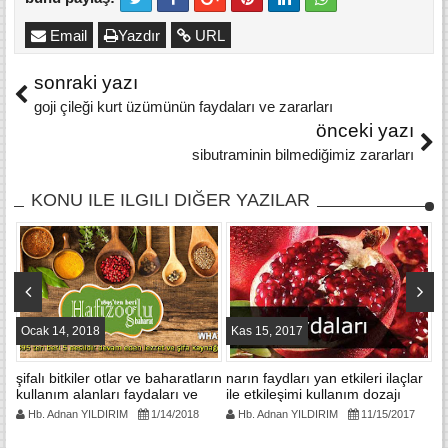
Email
Yazdır
URL
sonraki yazı
goji çileği kurt üzümünün faydaları ve zararları
önceki yazı
sibutraminin bilmediğimiz zararları
KONU ILE ILGILI DIĞER YAZILAR
Ocak 14, 2018
Kas 15, 2017
M
şifalı bitkiler otlar ve baharatların
narın faydları yan etkileri ilaçlar
R
kullanım alanları faydaları ve
ile etkileşimi kullanım dozajı
Şe
yan etkileri
Hb. Adnan YILDIRIM
1/14/2018
Hb. Adnan YILDIRIM
11/15/2017