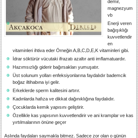
demir,
magnezyum
vb
Enerji veren
bağışıklığı
kuvvetlendir
en
vitaminleri ihtiva eder Örneğin A,B,C,D,E,K vitaminleri gibi.
İdrar söktürür vücutaki ifrazatı azaltır anti imflamatuardır.
Hazımsızlığı giderir bağırsakları yumuşatır.
Üst solunum yolları enfeksiyonlarına faydalıdır bademcik
boğaz iltihabına iyi gelir.
Erkeklerde sperm kalitesini artırır.
Kadınlarda hafıza ve dikkat dağınıklığına faydalıdır.
Çocuklarda kemik yapısını geliştirir.
Özellikle kas yapısının kuvvetlendirir ve ani kramplar ve kas
yırtılmalarının önüne geçer
Aslında faydaları saymakla bitmez. Sadece zor olan o günün