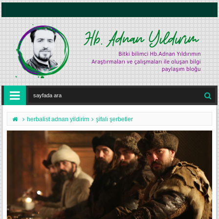
herbalist adnan yildirim
şifalı şerbetler