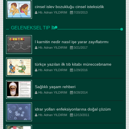
cinsel islev bozukluğu cinsel isteksizlik
Hb. Adnan YILDIRIM
7/20/2013
GELENEKSEL TIP
l karnitin nedir nasıl işe yarar zayıflatırmı
Hb. Adnan YILDIRIM
3/21/2017
türkçe yazılan ilk tıb kitabı müreccebname
Hb. Adnan YILDIRIM
1/29/2016
Sağlıklı yaşam rehberi
Hb. Adnan YILDIRIM
8/28/2014
idrar yolları enfeksiyonlarına doğal çözüm
Hb. Adnan YILDIRIM
12/13/2011