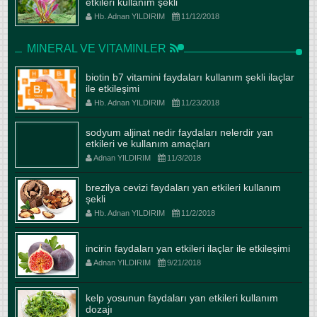
etkileri kullanım şekli
Hb. Adnan YILDIRIM
11/12/2018
MINERAL VE VITAMINLER
biotin b7 vitamini faydaları kullanım şekli ilaçlar
ile etkileşimi
Hb. Adnan YILDIRIM
11/23/2018
sodyum aljinat nedir faydaları nelerdir yan
etkileri ve kullanım amaçları
Adnan YILDIRIM
11/3/2018
brezilya cevizi faydaları yan etkileri kullanım
şekli
Hb. Adnan YILDIRIM
11/2/2018
incirin faydaları yan etkileri ilaçlar ile etkileşimi
Adnan YILDIRIM
9/21/2018
kelp yosunun faydaları yan etkileri kullanım
dozajı