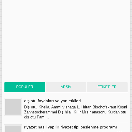
POPÜLER
ARŞIV
ETIKETLER
diş otu faydaları ve yan etkileri
Diş otu, Khella, Ammi visnaga L. Hıltan Bischofskraut Köşni
Zahnstocherammei Diş hilali Kılır Mısır anasonu Kürdan otu
diş otu Fami...
riyazet nasıl yapılır riyazet tipi beslenme programı