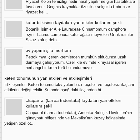
Riyazet Kolon temizliği nedir nasıl yapılır ne gibi hastalıklara
fayda verir. Geçmiş kaynaklar özellikle selçuklu tıbbı bize
riyazet kel...
kafur bitkisinin faydaları yan etkiler kullanım şekli
Botanik İsimler Aile Lauraceae Cinnamomum camphora
syn. Laurus camphora kafur ağacı meyveleri Ortak isimler
Sakız kafur, defn...
ev yapımı şifa merhem
Petrokimya içeren kremlerden mümkün olduğunca uzak
durmaya çalışıyorum. Özellikle evimde kimyasal içeren
herhangi bir krem türü bulundurmuyo...
keten tohumunun yan etkileri ve etkileşimleri
Etkileşimler: Keten tohumu takviyeleri bazı reçeteli ve reçetesiz ilaçların
etkilerini değiştirebilir. Şu anda aşağıdaki ilaçlardan hi...
chaparral (larrea tridentata) faydaları yan etkileri
kullanım şekli
Chaparral (Larrea tridentata), Amerika Birleşik Devletleri'nin
güneybatı bölgesinde ve Meksika'nın kuzey bölgesinde
yetişen özel ot...