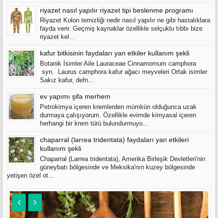
riyazet nasıl yapılır riyazet tipi beslenme programı
Riyazet Kolon temizliği nedir nasıl yapılır ne gibi hastalıklara
fayda verir. Geçmiş kaynaklar özellikle selçuklu tıbbı bize
riyazet kel...
kafur bitkisinin faydaları yan etkiler kullanım şekli
Botanik İsimler Aile Lauraceae Cinnamomum camphora
syn. Laurus camphora kafur ağacı meyveleri Ortak isimler
Sakız kafur, defn...
ev yapımı şifa merhem
Petrokimya içeren kremlerden mümkün olduğunca uzak
durmaya çalışıyorum. Özellikle evimde kimyasal içeren
herhangi bir krem türü bulundurmuyo...
chaparral (larrea tridentata) faydaları yan etkileri
kullanım şekli
Chaparral (Larrea tridentata), Amerika Birleşik Devletleri'nin
güneybatı bölgesinde ve Meksika'nın kuzey bölgesinde
yetişen özel ot...