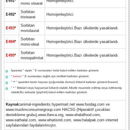
E491*
Homojenleştirici.
mono stearat
Sorbitan
E492*
Homojenleştirici.
tristearat
Sorbitan
E493
*
Homojenleştirici.Bazı ülkelerde yasaklandı.
monolaurat
Sorbitan
E494
*
Homojenleştirici.Bazı ülkelerde yasaklandı.
mono-oleat
Sorbitan
E495
*
Homojenleştirici.Bazı ülkelerde yasaklandı.
monopalmitat
İşaretsiz " siyah " E numaraları helal kabul edilen katkıları gösterir.
"
kırmızı
" E numaraları sağlık için tehlikeli katkıları gösterir.
" ** " işaretleri kesin hayvan (çoğunlukla domuz) kökenli katkıları gösterir.(haram)
" * " Bitkisel veya hayvansal kökenli olabilir. Alkolle muamele edilmiş veya edilmemiş
olabilir.Bu sebeple (şüpheli) kabul edilen katkıları gösterir.
Kaynak:
animal-ingredients.hypermart.net www.foodag.com ve
www.muslimconsumergroup.com HACSG (Hiperaktif çocukları
destekleme grubu),www.ifanca.org, www.ehalalfood.com,
www.eathalal.com, www.whatisinit.com, www.halalpak.com internet
sayfalarından faydalanılmıştır.