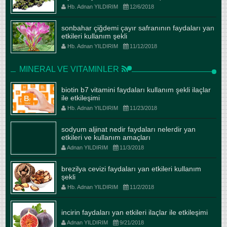
Hb. Adnan YILDIRIM
12/6/2018
sonbahar çiğdemi çayır safranının faydaları yan
etkileri kullanım şekli
Hb. Adnan YILDIRIM
11/12/2018
MINERAL VE VITAMINLER
biotin b7 vitamini faydaları kullanım şekli ilaçlar
ile etkileşimi
Hb. Adnan YILDIRIM
11/23/2018
sodyum aljinat nedir faydaları nelerdir yan
etkileri ve kullanım amaçları
Adnan YILDIRIM
11/3/2018
brezilya cevizi faydaları yan etkileri kullanım
şekli
Hb. Adnan YILDIRIM
11/2/2018
incirin faydaları yan etkileri ilaçlar ile etkileşimi
Adnan YILDIRIM
9/21/2018