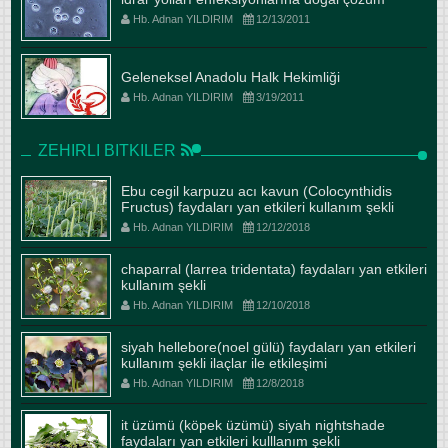
Hb. Adnan YILDIRIM
12/13/2011
Geleneksel Anadolu Halk Hekimliği
Hb. Adnan YILDIRIM
3/19/2011
ZEHIRLI BITKILER
Ebu cegil karpuzu acı kavun (Colocynthidis
Fructus) faydaları yan etkileri kullanım şekli
Hb. Adnan YILDIRIM
12/12/2018
chaparral (larrea tridentata) faydaları yan etkileri
kullanım şekli
Hb. Adnan YILDIRIM
12/10/2018
siyah hellebore(noel gülü) faydaları yan etkileri
kullanım şekli ilaçlar ile etkileşimi
Hb. Adnan YILDIRIM
12/8/2018
it üzümü (köpek üzümü) siyah nightshade
faydaları yan etkileri kulllanım şekli