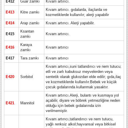
E412
Guar zamkı
Kıvam artırıcı.
Kıvam artırıcı. gıdalarda, ilaçlarda ve
E413
Kitre zamkı
kozmetiklerde kullanılır; alerji yapabilir
E414
Arap zamkı
Kıvam artırıcı. Alerji yapabilir.
Ksantan
E415
Kıvam artırıcı.
zamkı
Karaya
E416
Kıvam artırıcı
zamkı
E417
Tara zamkı
Kıvam artırıcı
Kıvam artırıcı,suni tatlandırıcı ve nem tutucu;
etli ve zarlı kabuksuz meyvelerden veya
E420
Sorbitol
sentetik olarak glukozdan elde edilir; gıda,ilaç
ve kozmetiklerde kullanılır.Bebek ve küçük
çocuk gıdalarında kullanmak yasaktır.
Kıvam artırıcı.Alerji, bulantı ve kusmaya yol
açabilir, diyare ve böbrek yetmezliğine neden
E421
Mannitol
olduğu için bebek gıdalarında izin
verilmemiştir.
Kıvam artırıcı,tatlandırıcı ve nem tutucu,
yağlı renksiz alkol;hayvansal veya bitkisel