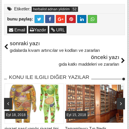
Etiketler:
herbalist adnan yildirim
bunu paylaş:
Email
Yazdır
URL
sonraki yazı
gıdalarda kıvam artırıcılar ve kodları ve zararları
önceki yazı
gıda katkı maddeleri ve zararları
KONU ILE ILGILI DIĞER YAZILAR
Eyl 18, 2018
Eyl 15, 2018
E
riyazet nasıl yapılır riyazet tipi
Tamamlayıcı Tıp Nedir
a