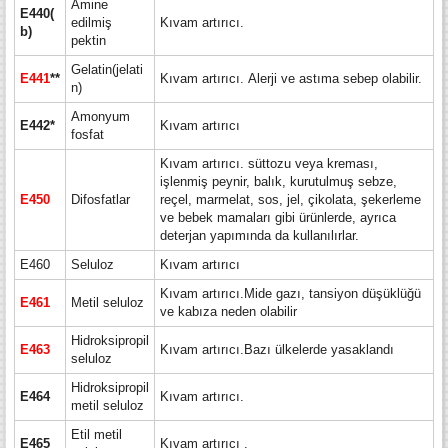
Amine
E440(
edilmiş
Kıvam artırıcı.
b)
pektin
Gelatin(jelati
E441
**
Kıvam artırıcı. Alerji ve astıma sebep olabilir.
n)
Amonyum
E442*
Kıvam artırıcı
fosfat
Kıvam artırıcı. süttozu veya kreması,
işlenmiş peynir, balık, kurutulmuş sebze,
E450
Difosfatlar
reçel, marmelat, sos, jel, çikolata, şekerleme
ve bebek mamaları gibi ürünlerde, ayrıca
deterjan yapımında da kullanılırlar.
E460
Seluloz
Kıvam artırıcı
Kıvam artırıcı.Mide gazı, tansiyon düşüklüğü
E461
Metil
seluloz
ve kabıza neden olabilir
Hidroksipropil
E463
Kıvam artırıcı.Bazı ülkelerde yasaklandı
seluloz
Hidroksipropil
E464
Kıvam artırıcı.
metil seluloz
Etil metil
E465
Kıvam artırıcı .