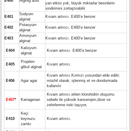
E400
Alginig asid
yan etkisi yok, büyük miktarlar besinlerin
sindirimini zorlaştırabilir.
Sodyum
E401
Kıvam artırıcı. E400’e benzer
alginat
Potasyum
E402
Kıvam artırıcı. E400’e benzer
alginat
Amonyum
E403
Kıvam artırıcı. E400’e benzer
alginat
Kalsiyum
E404
Kıvam artırıcı. E400’e benzer
alginat
Propilen
E405
Kıvam artırıcı.
glikol alginat
Kıvam artırıcı.Kırmızı yosundan elde edilir;
E406
Agar agar
müshil olarak, işlenmiş et ve dondurmada
kullanılır
Kıvam artırıcı.etilen klorohidrin oluşumu
E407
*
Karragenan
sebebi ile yüksek kanserojen,ülser ve
zehirlenme riski taşıyor,
Keçi
E410
boynuzu
Kıvam artırıcı.
zamkı