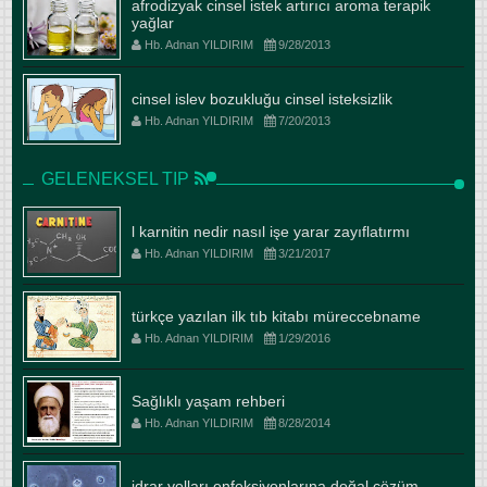
afrodizyak cinsel istek artırıcı aroma terapik
yağlar
Hb. Adnan YILDIRIM
9/28/2013
cinsel islev bozukluğu cinsel isteksizlik
Hb. Adnan YILDIRIM
7/20/2013
GELENEKSEL TIP
l karnitin nedir nasıl işe yarar zayıflatırmı
Hb. Adnan YILDIRIM
3/21/2017
türkçe yazılan ilk tıb kitabı müreccebname
Hb. Adnan YILDIRIM
1/29/2016
Sağlıklı yaşam rehberi
Hb. Adnan YILDIRIM
8/28/2014
idrar yolları enfeksiyonlarına doğal çözüm