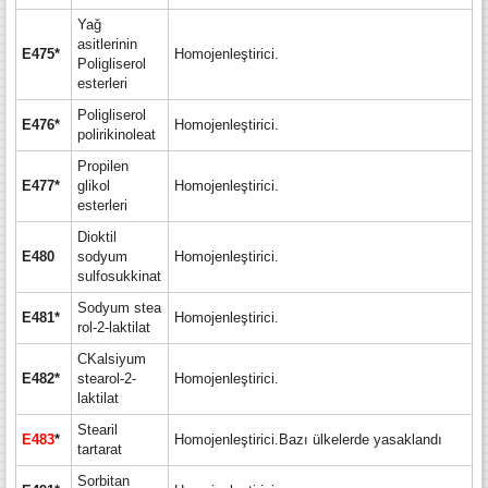
Yağ
asitlerinin
E475*
Homojenleştirici.
Poligliserol
esterleri
Poligliserol
E476*
Homojenleştirici.
polirikinoleat
Propilen
E477*
glikol
Homojenleştirici.
esterleri
Dioktil
E480
sodyum
Homojenleştirici.
sulfosukkinat
Sodyum
stea
E481*
Homojenleştirici.
rol-2-laktilat
CKalsiyum
E482*
stearol-2-
Homojenleştirici.
laktilat
Stearil
E483
*
Homojenleştirici.Bazı ülkelerde yasaklandı
tartarat
Sorbitan