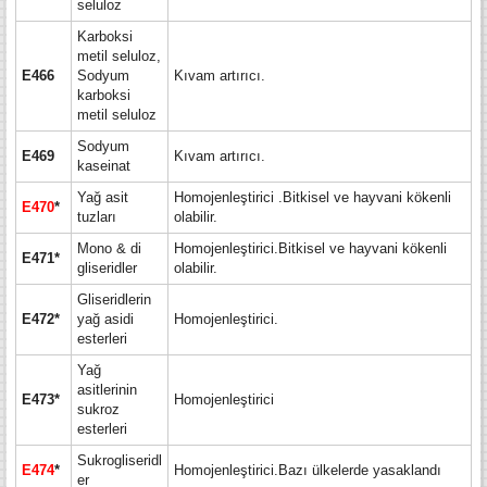
seluloz
Karboksi
metil seluloz,
E466
Sodyum
Kıvam artırıcı.
karboksi
metil seluloz
Sodyum
E469
Kıvam artırıcı.
kaseinat
Yağ asit
Homojenleştirici .Bitkisel ve hayvani kökenli
E470
*
tuzları
olabilir.
Mono & di
Homojenleştirici.Bitkisel ve hayvani kökenli
E471*
gliseridler
olabilir.
Gliseridlerin
E472*
yağ asidi
Homojenleştirici.
esterleri
Yağ
asitlerinin
E473*
Homojenleştirici
sukroz
esterleri
Sukrogliseridl
E474
*
Homojenleştirici.Bazı ülkelerde yasaklandı
er