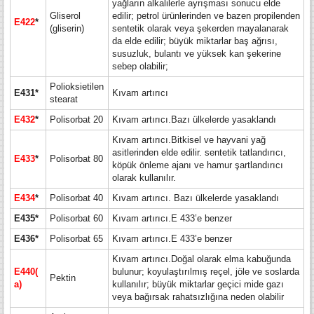
yağların alkalilerle ayrışması sonucu elde
Gliserol
edilir; petrol ürünlerinden ve bazen propilenden
E422
*
(gliserin)
sentetik olarak veya şekerden mayalanarak
da elde edilir; büyük miktarlar baş ağrısı,
susuzluk, bulantı ve yüksek kan şekerine
sebep olabilir;
Polioksietilen
E431*
Kıvam artırıcı
stearat
E432
*
Polisorbat 20
Kıvam artırıcı.Bazı ülkelerde yasaklandı
Kıvam artırıcı.Bitkisel ve hayvani yağ
asitlerinden elde edilir. sentetik tatlandırıcı,
E433
*
Polisorbat 80
köpük önleme ajanı ve hamur şartlandırıcı
olarak kullanılır.
E434
*
Polisorbat 40
Kıvam artırıcı. Bazı ülkelerde yasaklandı
E435*
Polisorbat 60
Kıvam artırıcı.E 433’e benzer
E436*
Polisorbat 65
Kıvam artırıcı.E 433’e benzer
Kıvam artırıcı.Doğal olarak elma kabuğunda
E440(
bulunur; koyulaştırılmış reçel, jöle ve soslarda
Pektin
a)
kullanılır; büyük miktarlar geçici mide gazı
veya bağırsak rahatsızlığına neden olabilir