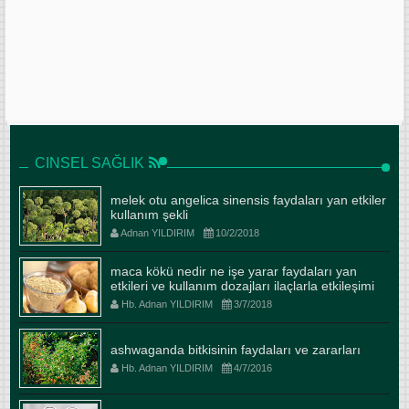
CINSEL SAĞLIK
melek otu angelica sinensis faydaları yan etkiler
kullanım şekli
Adnan YILDIRIM
10/2/2018
maca kökü nedir ne işe yarar faydaları yan
etkileri ve kullanım dozajları ilaçlarla etkileşimi
Hb. Adnan YILDIRIM
3/7/2018
ashwaganda bitkisinin faydaları ve zararları
Hb. Adnan YILDIRIM
4/7/2016