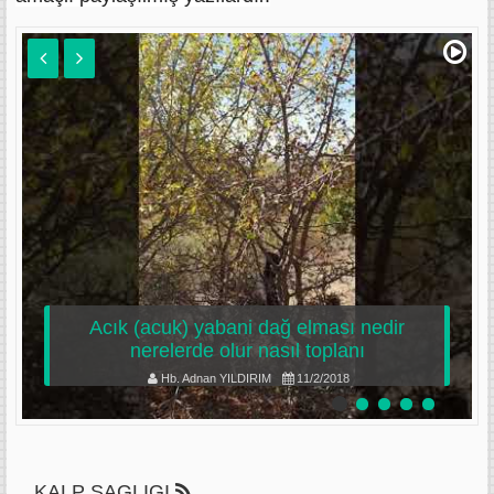
Acık (acuk) yabani dağ elması nedir
nerelerde olur nasıl toplanı
Hb. Adnan YILDIRIM
11/2/2018
KALP SAGLIGI