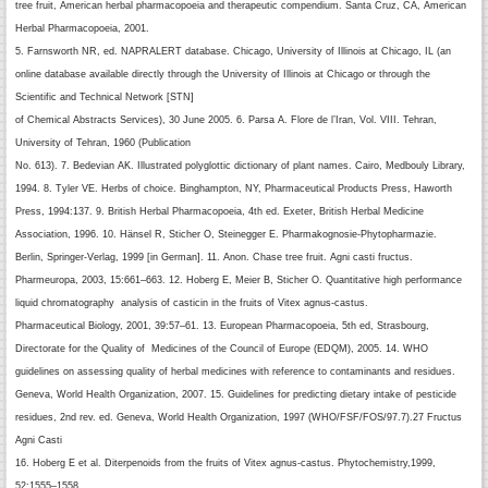
tree fruit, American herbal pharmacopoeia and therapeutic
compendium. Santa Cruz, CA, American
Herbal Pharmacopoeia,
2001.
5. Farnsworth NR, ed. NAPRALERT database. Chicago, University of Illinois
at Chicago, IL (an
online database available directly through the University
of Illinois at Chicago or through the
Scientific and Technical Network [STN]
of Chemical Abstracts Services), 30 June 2005.
6. Parsa A. Flore de l’Iran, Vol. VIII. Tehran,
University of Tehran, 1960 (Publication
No. 613).
7. Bedevian AK. Illustrated polyglottic dictionary of plant names. Cairo, Medbouly
Library,
1994.
8. Tyler VE. Herbs of choice. Binghampton, NY, Pharmaceutical Products
Press, Haworth
Press, 1994:137.
9. British Herbal Pharmacopoeia, 4th ed. Exeter, British Herbal Medicine
Association,
1996.
10. Hänsel R, Sticher O, Steinegger E. Pharmakognosie-Phytopharmazie.
Berlin,
Springer-Verlag, 1999 [in German].
11. Anon. Chase tree fruit. Agni casti fructus.
Pharmeuropa, 2003, 15:661–663.
12. Hoberg E, Meier B, Sticher O. Quantitative high performance
liquid chromatography
analysis of casticin in the fruits of Vitex agnus-castus.
Pharmaceutical
Biology, 2001, 39:57–61.
13. European Pharmacopoeia, 5th ed, Strasbourg,
Directorate for the Quality of
Medicines of the Council of Europe (EDQM), 2005.
14. WHO
guidelines on assessing quality of herbal medicines with reference to
contaminants and residues.
Geneva, World Health Organization, 2007.
15. Guidelines for predicting dietary intake of pesticide
residues, 2nd rev. ed. Geneva,
World Health Organization, 1997 (WHO/FSF/FOS/97.7).
27
Fructus
Agni Casti
16. Hoberg E et al. Diterpenoids from the fruits of Vitex agnus-castus. Phytochemistry,
1999,
52:1555–1558.