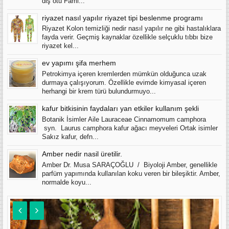
diş otu Fami...
riyazet nasıl yapılır riyazet tipi beslenme programı
Riyazet Kolon temizliği nedir nasıl yapılır ne gibi hastalıklara
fayda verir. Geçmiş kaynaklar özellikle selçuklu tıbbı bize
riyazet kel...
ev yapımı şifa merhem
Petrokimya içeren kremlerden mümkün olduğunca uzak
durmaya çalışıyorum. Özellikle evimde kimyasal içeren
herhangi bir krem türü bulundurmuyo...
kafur bitkisinin faydaları yan etkiler kullanım şekli
Botanik İsimler Aile Lauraceae Cinnamomum camphora
syn. Laurus camphora kafur ağacı meyveleri Ortak isimler
Sakız kafur, defn...
Amber nedir nasil üretilir.
Amber Dr. Musa SARAÇOĞLU / Biyoloji Amber, genellikle
parfüm yapımında kullanılan koku veren bir bileşiktir. Amber,
normalde koyu...