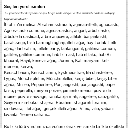
Seçilen yerel isimleri
bu yerel isimler dünyanın bir çok bölgesinde bitkiye verilen isimlerdir sadece türkiyeyi
kapsamamaktadır.
İbrahim'in melisa, Abrahamsstrauch, agneau-iffetli, agnocasto,
Agnos-casto cumune, agnus-castus, angarf, árbol casto,
ârbolde la castidad, arbre aupoivre, athlak, banjankusht,
barátcserje, bish barmagh aghaji, iffetli ağaç,hayıt ortak iffetli
ağaç, daribrahim, felfele barry, fanfangosht, gatileira comum,
gattilier, gattilier commun, hab bir nasl, hab el fakd, hab Bir
khouraf, Hayit, kenevir ağaç, Jurema, Kaff maryam, kef-
meriem, kerwa,
Keuschbaum, Keuschlamm, kyskhedstrae, lila chastetree,
Lygos, Mönchspfeffer, Mönchspfeller, keşiş biber, keşiş biber
ağacı, Müllen, Peppertree, Panj angosht, panjangusht, pape
falso, peperella, minyon poivre, pimiento menor, poivre de
moine, poivre sauvage, ranukabija mah, sagetree, sauzgatillo,
Seiyo-ninzin-boku, shajerat Ebrahim, shagareh İbrahim,
sinduvara, iffet ağaç, gerçek iffetli ağacı, Vitex, vitiu, yabani
lavanta, Yemen safranı...
Bu bitki türü yurdumuzda yoğun olarak yetişmkle birlikte özellikle