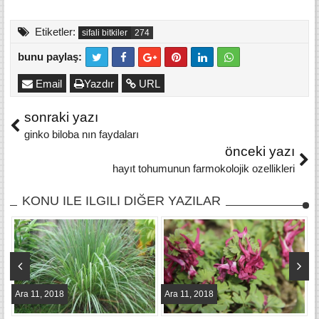
Etiketler:
sifali bitkiler
bunu paylaş:
Email
Yazdır
URL
sonraki yazı
ginko biloba nın faydaları
önceki yazı
hayıt tohumunun farmokolojik ozellikleri
KONU ILE ILGILI DIĞER YAZILAR
Ara 11, 2018
Ara 11, 2018
A