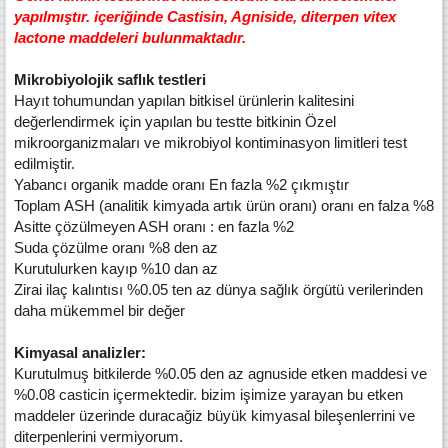
yapılmıştır. içeriğinde Castisin, Agniside, diterpen vitex
lactone maddeleri bulunmaktadır.
Mikrobiyolojik saflık testleri
Hayıt tohumundan yapılan bitkisel ürünlerin kalitesini
değerlendirmek için yapılan bu testte bitkinin Özel
mikroorganizmaları ve mikrobiyol kontiminasyon limitleri test
edilmiştir.
Yabancı organik madde oranı En fazla %2 çıkmıştır
Toplam ASH (analitik kimyada artık ürün oranı) oranı en falza %8
Asitte çözülmeyen ASH oranı : en fazla %2
Suda çözülme oranı %8 den az
Kurutulurken kayıp %10 dan az
Zirai ilaç kalıntısı %0.05 ten az dünya sağlık örgütü verilerinden
daha mükemmel bir değer
Kimyasal analizler:
Kurutulmuş bitkilerde %0.05 den az agnuside etken maddesi ve
%0.08 casticin içermektedir. bizim işimize yarayan bu etken
maddeler üzerinde duracağiz büyük kimyasal bileşenlerrini ve
diterpenlerini vermiyorum.