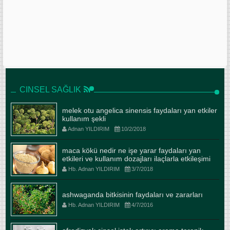
CINSEL SAĞLIK
melek otu angelica sinensis faydaları yan etkiler
kullanım şekli
Adnan YILDIRIM
10/2/2018
maca kökü nedir ne işe yarar faydaları yan
etkileri ve kullanım dozajları ilaçlarla etkileşimi
Hb. Adnan YILDIRIM
3/7/2018
ashwaganda bitkisinin faydaları ve zararları
Hb. Adnan YILDIRIM
4/7/2016