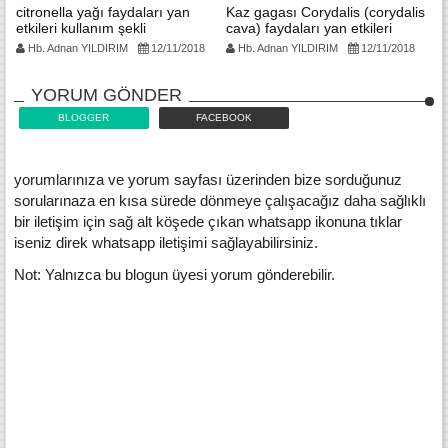
citronella yağı faydaları yan
Kaz gagası Corydalis (corydalis
C
etkileri kullanım şekli
cava) faydaları yan etkileri
bi
kullanım şekli
k
Hb. Adnan YILDIRIM
12/11/2018
Hb. Adnan YILDIRIM
12/11/2018
YORUM GÖNDER
BLOGGER
FACEBOOK
yorumlarınıza ve yorum sayfası üzerinden bize sorduğunuz
sorularınaza en kısa sürede dönmeye çalışacağız daha sağlıklı
bir iletişim için sağ alt köşede çıkan whatsapp ikonuna tıklar
iseniz direk whatsapp iletişimi sağlayabilirsiniz.
Not: Yalnızca bu blogun üyesi yorum gönderebilir.