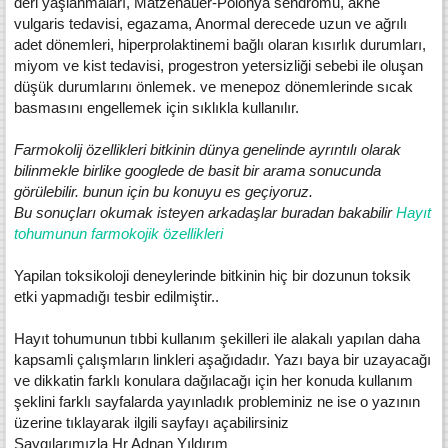
deri yaşlanmaları, Matzenauer-Polonya sendromu, akne
vulgaris tedavisi, egazama, Anormal derecede uzun ve ağrılı
adet dönemleri, hiperprolaktinemi bağlı olaran kısırlık durumları,
miyom ve kist tedavisi, progestron yetersizliği sebebi ile oluşan
düşük durumlarını önlemek. ve menepoz dönemlerinde sıcak
basmasını engellemek için sıklıkla kullanılır.
Farmokolij özellikleri bitkinin dünya genelinde ayrıntılı olarak
bilinmekle birlike googlede de basit bir arama sonucunda
görülebilir. bunun için bu konuyu es geçiyoruz.
Bu sonuçları okumak isteyen arkadaşlar buradan bakabilir
Hayıt
tohumunun farmokojik özellikleri
Yapilan toksikoloji deneylerinde bitkinin hiç bir dozunun toksik
etki yapmadığı tesbir edilmiştir..
Hayıt tohumunun tıbbi kullanım şekilleri ile alakalı yapılan daha
kapsamli çalışmların linkleri aşağıdadır. Yazı baya bir uzayacağı
ve dikkatin farklı konulara dağılacağı için her konuda kullanım
şeklini farklı sayfalarda yayınladık probleminiz ne ise o yazının
üzerine tıklayarak ilgili sayfayı açabilirsiniz
Saygılarımızla Hr Adnan Yıldırım