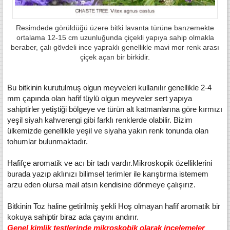
Resimdede görüldüğü üzere bitki lavanta türüne banzemekte
ortalama 12-15 cm uzunluğunda çiçekli yapıya sahip olmakla
beraber, çalı gövdeli ince yapraklı genellikle mavi mor renk arası
çiçek açan bir birkidir.
Bu bitkinin kurutulmuş olgun meyveleri kullanılır genellikle 2-4
mm çapında olan hafif tüylü olgun meyveler sert yapıya
sahiptirler yetiştiği bölgeye ve türün alt katmanlarına göre kırmızı
yeşil siyah kahverengi gibi farklı renklerde olabilir. Bizim
ülkemizde genellikle yeşil ve siyaha yakın renk tonunda olan
tohumlar bulunmaktadır.
Hafifçe aromatik ve acı bir tadı vardır.Mikroskopik özelliklerini
burada yazıp aklınızı bilimsel terimler ile karıştırma istemem
arzu eden olursa mail atsın kendisine dönmeye çalışırız.
Bitkinin Toz haline getirilmiş şekli Hoş olmayan hafif aromatik bir
kokuya sahiptir biraz ada çayını andırır.
Genel kimlik testlerinde mikroskobik olarak incelemeler