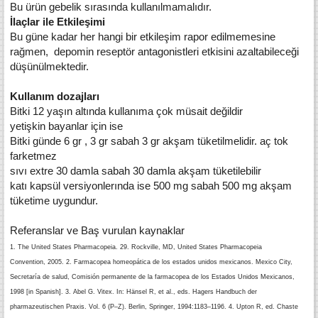
Bu ürün gebelik sırasında kullanılmamalıdır.
İlaçlar ile Etkileşimi
Bu güne kadar her hangi bir etkileşim rapor edilmemesine
rağmen, depomin reseptör antagonistleri etkisini azaltabileceği
düşünülmektedir.
Kullanım dozajları
Bitki 12 yaşın altında kullanıma çok müsait değildir
yetişkin bayanlar için ise
Bitki günde 6 gr , 3 gr sabah 3 gr akşam tüketilmelidir. aç tok
farketmez
sıvı extre 30 damla sabah 30 damla akşam tüketilebilir
katı kapsül versiyonlerında ise 500 mg sabah 500 mg akşam
tüketime uygundur.
Referanslar ve Baş vurulan kaynaklar
1. The United States Pharmacopeia. 29. Rockville, MD, United States Pharmacopeia
Convention, 2005.
2. Farmacopea homeopática de los estados unidos mexicanos. Mexico City,
Secretaría
de salud, Comisión permanente de la farmacopea de los Estados Unidos
Mexicanos,
1998 [in Spanish].
3. Abel G. Vitex. In: Hänsel R, et al., eds. Hagers Handbuch der
pharmazeutischen
Praxis. Vol. 6 (P–Z). Berlin, Springer, 1994:1183–1196.
4. Upton R, ed. Chaste