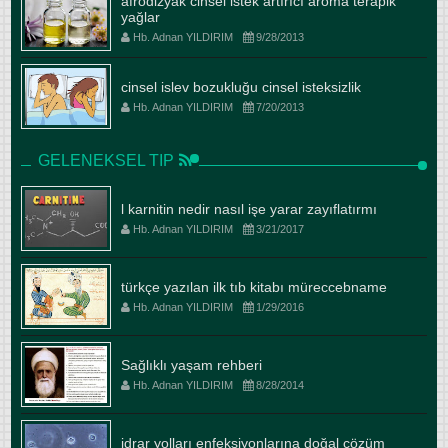
afrodizyak cinsel istek artırıcı aroma terapik
yağlar
Hb. Adnan YILDIRIM
9/28/2013
cinsel islev bozukluğu cinsel isteksizlik
Hb. Adnan YILDIRIM
7/20/2013
GELENEKSEL TIP
l karnitin nedir nasıl işe yarar zayıflatırmı
Hb. Adnan YILDIRIM
3/21/2017
türkçe yazılan ilk tıb kitabı müreccebname
Hb. Adnan YILDIRIM
1/29/2016
Sağlıklı yaşam rehberi
Hb. Adnan YILDIRIM
8/28/2014
idrar yolları enfeksiyonlarına doğal çözüm