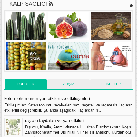
KALP SAGLIGI
POPÜLER
ARŞIV
ETIKETLER
keten tohumunun yan etkileri ve etkileşimleri
Etkileşimler: Keten tohumu takviyeleri bazı reçeteli ve reçetesiz ilaçların
etkilerini değiştirebilir. Şu anda aşağıdaki ilaçlardan hi...
diş otu faydaları ve yan etkileri
Diş otu, Khella, Ammi visnaga L. Hıltan Bischofskraut Köşni
Zahnstocherammei Diş hilali Kılır Mısır anasonu Kürdan otu