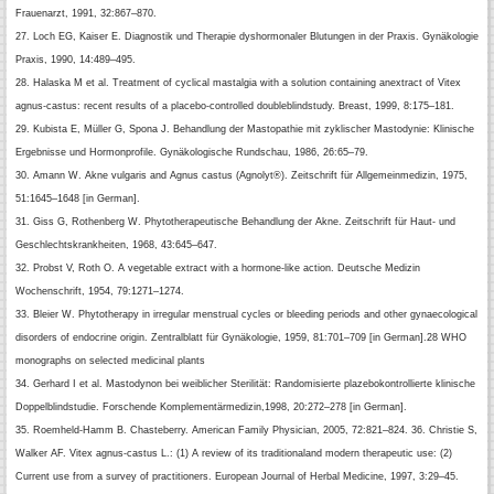
Frauenarzt, 1991, 32:867–870.
27. Loch EG, Kaiser E. Diagnostik und Therapie dyshormonaler Blutungen in
der Praxis. Gynäkologie
Praxis, 1990, 14:489–495.
28. Halaska M et al. Treatment of cyclical mastalgia with a solution containing an
extract of Vitex
agnus-castus: recent results of a placebo-controlled doubleblind
study. Breast, 1999, 8:175–181.
29. Kubista E, Müller G, Spona J. Behandlung der Mastopathie mit zyklischer
Mastodynie: Klinische
Ergebnisse und Hormonprofile. Gynäkologische
Rundschau, 1986, 26:65–79.
30. Amann W. Akne vulgaris and Agnus castus (Agnolyt®). Zeitschrift für Allgemeinmedizin,
1975,
51:1645–1648 [in German].
31. Giss G, Rothenberg W. Phytotherapeutische Behandlung der Akne.
Zeitschrift für Haut- und
Geschlechtskrankheiten, 1968, 43:645–647.
32. Probst V, Roth O. A vegetable extract with a hormone-like action. Deutsche
Medizin
Wochenschrift, 1954, 79:1271–1274.
33. Bleier W. Phytotherapy in irregular menstrual cycles or bleeding periods
and other gynaecological
disorders of endocrine origin. Zentralblatt für
Gynäkologie, 1959, 81:701–709 [in German].
28
WHO
monographs on selected medicinal plants
34. Gerhard I et al. Mastodynon bei weiblicher Sterilität: Randomisierte plazebokontrollierte
klinische
Doppelblindstudie. Forschende Komplementärmedizin,
1998, 20:272–278 [in German].
35. Roemheld-Hamm B. Chasteberry. American Family Physician, 2005, 72:821–824.
36. Christie S,
Walker AF. Vitex agnus-castus L.: (1) A review of its traditional
and modern therapeutic use: (2)
Current use from a survey of practitioners.
European Journal of Herbal Medicine, 1997, 3:29–45.