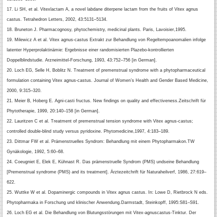
17. Li SH, et al. Vitexlactam A, a novel labdane diterpene lactam from the fruits
of Vitex agnus
castus. Tetrahedron Letters, 2002, 43:5131–5134.
18. Bruneton J. Pharmacognosy, phytochemistry, medicinal plants. Paris, Lavoisier,
1995.
19. Milewicz A et al. Vitex agnus-castus Extrakt zur Behandlung von Regeltempoanomalien
infolge
latenter Hyperprolaktinämie: Ergebnisse einer randomisierten
Plazebo-kontrollierten
Doppelblindstudie. Arzneimittel-Forschung,
1993, 43:752–756 [in German].
20. Loch EG, Selle H, Boblitz N. Treatment of premenstrual syndrome with a
phytopharmaceutical
formulation containing Vitex agnus-castus. Journal of
Women’s Health and Gender Based Medicine,
2000, 9:315–320.
21. Meier B, Hoberg E. Agni-casti fructus. New findings on quality and effectiveness.
Zeitschrift für
Phytotherapie, 1999, 20:140–158 [in German].
22. Lauritzen C et al. Treatment of premenstrual tension syndrome with Vitex
agnus-castus;
controlled double-blind study versus pyridoxine. Phytomedicine,
1997, 4:183–189.
23. Dittmar FW et al. Prämenstruelles Syndrom: Behandlung mit einem Phytopharmakon.
TW
Gynäkologie, 1992, 5:60–68.
24. Coeugniet E, Elek E, Kühnast R. Das prämenstruelle Syndrom (PMS) und
seine Behandlung
[Premenstrual syndrome (PMS) and its treatment].
Ärztezeitchrift für Naturaheilverf, 1986, 27:619–
622.
25. Wuttke W et al. Dopaminergic compounds in Vitex agnus castus. In: Lowe
D, Rietbrock N eds.
Phytopharmaka in Forschung und klinischer Anwendung.
Darmstadt, Steinkopff, 1995:S81–S91.
26. Loch EG et al. Die Behandlung von Blutungsstörungen mit Vitex-agnuscastus-
Tinktur. Der