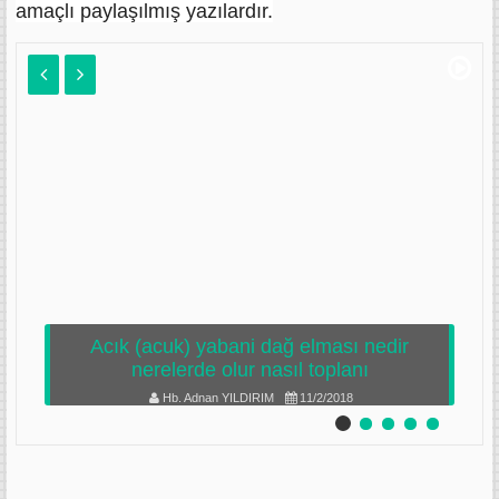
amaçlı paylaşılmış yazılardır.
Acık (acuk) yabani dağ elması nedir
nerelerde olur nasıl toplanı
Hb. Adnan YILDIRIM
11/2/2018