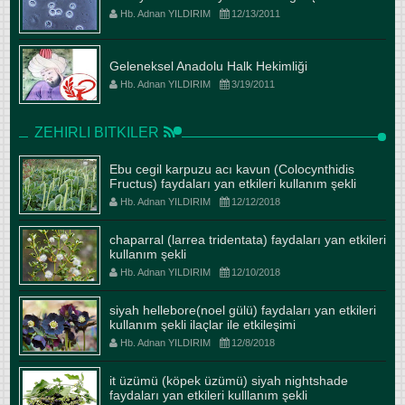
Hb. Adnan YILDIRIM
12/13/2011
Geleneksel Anadolu Halk Hekimliği
Hb. Adnan YILDIRIM
3/19/2011
ZEHIRLI BITKILER
Ebu cegil karpuzu acı kavun (Colocynthidis
Fructus) faydaları yan etkileri kullanım şekli
Hb. Adnan YILDIRIM
12/12/2018
chaparral (larrea tridentata) faydaları yan etkileri
kullanım şekli
Hb. Adnan YILDIRIM
12/10/2018
siyah hellebore(noel gülü) faydaları yan etkileri
kullanım şekli ilaçlar ile etkileşimi
Hb. Adnan YILDIRIM
12/8/2018
it üzümü (köpek üzümü) siyah nightshade
faydaları yan etkileri kulllanım şekli