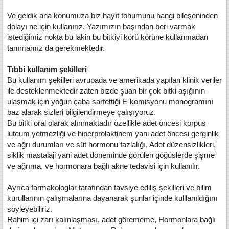
Ve geldik ana konumuza biz hayıt tohumunu hangi bileşeninden
dolayı ne için kullanırız. Yazımızın başından beri varmak
istediğimiz nokta bu lakin bu bitkiyi körü körüne kullanmadan
tanımamız da gerekmektedir.
Tıbbi kullanım şekilleri
Bu kullanım şekilleri avrupada ve amerikada yapılan klinik veriler
ile desteklenmektedir zaten bizde şuan bir çok bitki aşığının
ulaşmak için yoğun çaba sarfettiği E-komisyonu monogramını
baz alarak sizleri bilgilendirmeye çalışıyoruz.
Bu bitki oral olarak alınmaktadır özellikle adet öncesi korpus
luteum yetmezliği ve hiperprolaktinem yani adet öncesi gerginlik
ve ağrı durumları ve süt hormonu fazlalığı, Adet düzensizlikleri,
siklik mastalaji yani adet döneminde görülen göğüslerde şişme
ve ağrıma, ve hormonara bağlı akne tedavisi için kullanılır.
Ayrıca farmakologlar tarafından tavsiye ediliş şekilleri ve bilim
kurullarının çalışmalarına dayanarak şunlar içinde kulllanıldığını
söyleyebiliriz.
Rahim içi zarı kalınlaşması, adet görememe, Hormonlara bağlı