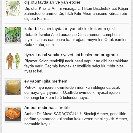
diş otu faydaları ve yan etkileri
Diş otu, Khella, Ammi visnaga L. Hıltan Bischofskraut Köşni
Zahnstocherammei Diş hilali Kılır Mısır anasonu Kürdan otu
diş otu Fami...
kafur bitkisinin faydaları yan etkiler kullanım şekli
Botanik İsimler Aile Lauraceae Cinnamomum camphora
syn. Laurus camphora kafur ağacı meyveleri Ortak isimler
Sakız kafur, defn...
riyazet nasıl yapılır riyazet tipi beslenme programı
Riyazet Kolon temizliği nedir nasıl yapılır ne gibi hastalıklara
fayda verir. Geçmiş kaynaklar özellikle selçuklu tıbbı bize
riyazet kel...
ev yapımı şifa merhem
Petrokimya içeren kremlerden mümkün olduğunca uzak
durmaya çalışıyorum. Özellikle evimde kimyasal içeren
herhangi bir krem türü bulundurmuyo...
Amber nedir nasil üretilir.
Amber Dr. Musa SARAÇOĞLU / Biyoloji Amber, genellikle
parfüm yapımında kullanılan koku veren bir bileşiktir. Amber,
normalde koyu...