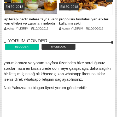
Eki 30, 2018
Eki 30, 2018
E
ar
apiterapi nedir nelere fayda verir
propolisin faydaları yan etkileri
p
yan etkileri ve zararları nelerdir
kullanım şekli
et
Adnan YILDIRIM
10/30/2018
Adnan YILDIRIM
10/30/2018
YORUM GÖNDER
BLOGGER
FACEBOOK
yorumlarınıza ve yorum sayfası üzerinden bize sorduğunuz
sorularınaza en kısa sürede dönmeye çalışacağız daha sağlıklı
bir iletişim için sağ alt köşede çıkan whatsapp ikonuna tıklar
iseniz direk whatsapp iletişimi sağlayabilirsiniz.
Not: Yalnızca bu blogun üyesi yorum gönderebilir.