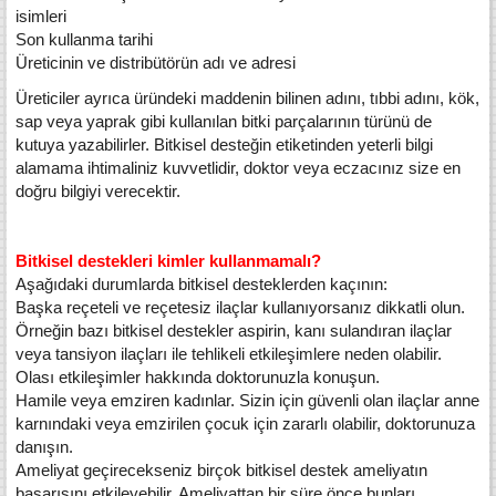
isimleri
Son kullanma tarihi
Üreticinin ve distribütörün adı ve adresi
Üreticiler ayrıca üründeki maddenin bilinen adını, tıbbi adını, kök,
sap veya yaprak gibi kullanılan bitki parçalarının türünü de
kutuya yazabilirler. Bitkisel desteğin etiketinden yeterli bilgi
alamama ihtimaliniz kuvvetlidir, doktor veya eczacınız size en
doğru bilgiyi verecektir.
Bitkisel destekleri kimler kullanmamalı?
Aşağıdaki durumlarda bitkisel desteklerden kaçının:
Başka reçeteli ve reçetesiz ilaçlar kullanıyorsanız dikkatli olun.
Örneğin bazı bitkisel destekler aspirin, kanı sulandıran ilaçlar
veya tansiyon ilaçları ile tehlikeli etkileşimlere neden olabilir.
Olası etkileşimler hakkında doktorunuzla konuşun.
Hamile veya emziren kadınlar. Sizin için güvenli olan ilaçlar anne
karnındaki veya emzirilen çocuk için zararlı olabilir, doktorunuza
danışın.
Ameliyat geçirecekseniz birçok bitkisel destek ameliyatın
başarısını etkileyebilir. Ameliyattan bir süre önce bunları