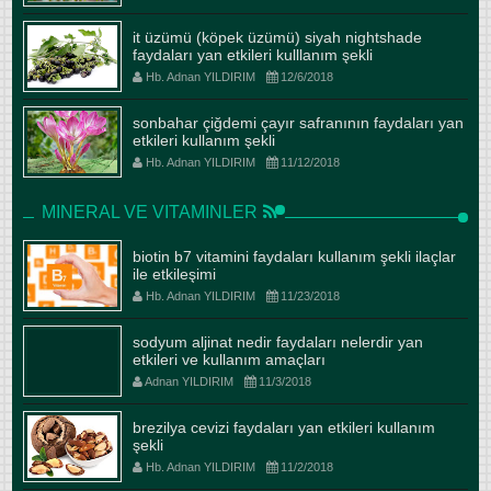
it üzümü (köpek üzümü) siyah nightshade
faydaları yan etkileri kulllanım şekli
Hb. Adnan YILDIRIM
12/6/2018
sonbahar çiğdemi çayır safranının faydaları yan
etkileri kullanım şekli
Hb. Adnan YILDIRIM
11/12/2018
MINERAL VE VITAMINLER
biotin b7 vitamini faydaları kullanım şekli ilaçlar
ile etkileşimi
Hb. Adnan YILDIRIM
11/23/2018
sodyum aljinat nedir faydaları nelerdir yan
etkileri ve kullanım amaçları
Adnan YILDIRIM
11/3/2018
brezilya cevizi faydaları yan etkileri kullanım
şekli
Hb. Adnan YILDIRIM
11/2/2018