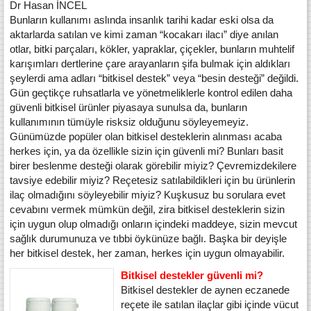
Dr Hasan İNCEL
Bunların kullanımı aslında insanlık tarihi kadar eski olsa da
aktarlarda satılan ve kimi zaman “kocakarı ilacı” diye anılan
otlar, bitki parçaları, kökler, yapraklar, çiçekler, bunların muhtelif
karışımları dertlerine çare arayanların şifa bulmak için aldıkları
şeylerdi ama adları “bitkisel destek” veya “besin desteği” değildi.
Gün geçtikçe ruhsatlarla ve yönetmeliklerle kontrol edilen daha
güvenli bitkisel ürünler piyasaya sunulsa da, bunların
kullanımının tümüyle risksiz olduğunu söyleyemeyiz.
Günümüzde popüler olan bitkisel desteklerin alınması acaba
herkes için, ya da özellikle sizin için güvenli mi? Bunları basit
birer beslenme desteği olarak görebilir miyiz? Çevremizdekilere
tavsiye edebilir miyiz? Reçetesiz satılabildikleri için bu ürünlerin
ilaç olmadığını söyleyebilir miyiz? Kuşkusuz bu sorulara evet
cevabını vermek mümkün değil, zira bitkisel desteklerin sizin
için uygun olup olmadığı onların içindeki maddeye, sizin mevcut
sağlık durumunuza ve tıbbi öykünüze bağlı. Başka bir deyişle
her bitkisel destek, her zaman, herkes için uygun olmayabilir.
Bitkisel destekler güvenli mi?
Bitkisel destekler de aynen eczanede
reçete ile satılan ilaçlar gibi içinde vücut