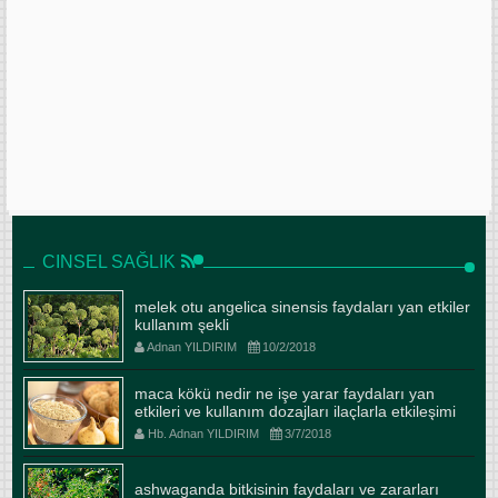
CINSEL SAĞLIK
melek otu angelica sinensis faydaları yan etkiler
kullanım şekli
Adnan YILDIRIM
10/2/2018
maca kökü nedir ne işe yarar faydaları yan
etkileri ve kullanım dozajları ilaçlarla etkileşimi
Hb. Adnan YILDIRIM
3/7/2018
ashwaganda bitkisinin faydaları ve zararları