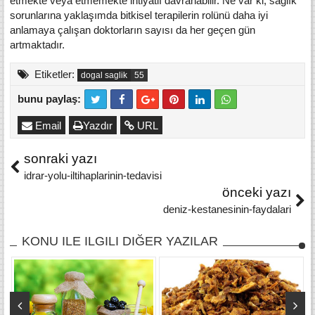
etmekte veya etmemekte ihtiyatlı davranabilir. Ne var ki, sağlık
sorunlarına yaklaşımda bitkisel terapilerin rolünü daha iyi
anlamaya çalışan doktorların sayısı da her geçen gün
artmaktadır.
Etiketler:
dogal saglik
bunu paylaş:
Email
Yazdır
URL
sonraki yazı
idrar-yolu-iltihaplarinin-tedavisi
önceki yazı
deniz-kestanesinin-faydalari
KONU ILE ILGILI DIĞER YAZILAR