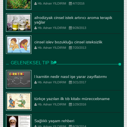
Hb. Adnan YILDIRIM
4/7/2016
afrodizyak cinsel istek artırıcı aroma terapik
yağlar
Hb. Adnan YILDIRIM
9/28/2013
cinsel islev bozukluğu cinsel isteksizlik
Hb. Adnan YILDIRIM
7/20/2013
GELENEKSEL TIP
l karnitin nedir nasıl işe yarar zayıflatırmı
Hb. Adnan YILDIRIM
3/21/2017
türkçe yazılan ilk tıb kitabı müreccebname
Hb. Adnan YILDIRIM
1/29/2016
Sağlıklı yaşam rehberi
Hb. Adnan YILDIRIM
8/28/2014