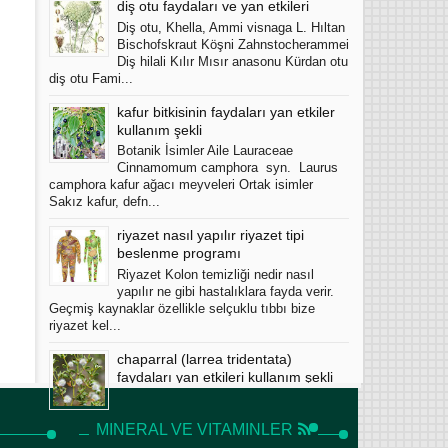
diş otu faydaları ve yan etkileri
Diş otu, Khella, Ammi visnaga L. Hıltan
Bischofskraut Köşni Zahnstocherammei
Diş hilali Kılır Mısır anasonu Kürdan otu
diş otu Fami...
kafur bitkisinin faydaları yan etkiler
kullanım şekli
Botanik İsimler Aile Lauraceae
Cinnamomum camphora syn. Laurus
camphora kafur ağacı meyveleri Ortak isimler
Sakız kafur, defn...
riyazet nasıl yapılır riyazet tipi
beslenme programı
Riyazet Kolon temizliği nedir nasıl
yapılır ne gibi hastalıklara fayda verir.
Geçmiş kaynaklar özellikle selçuklu tıbbı bize
riyazet kel...
chaparral (larrea tridentata)
faydaları yan etkileri kullanım şekli
Chaparral (Larrea tridentata), Amerika
Birleşik Devletleri'nin güneybatı
MINERAL VE VITAMINLER
bölgesinde ve Meksika'nın kuzey bölgesinde