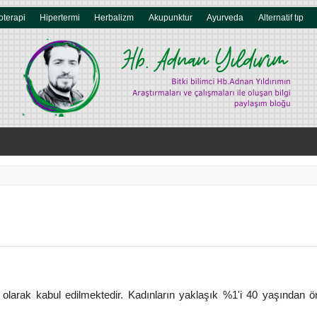
oterapi
Hipertermi
Herbalizm
Akupunktur
Ayurveda
Alternatif tıp
olarak kabul edilmektedir. Kadınların yaklaşık %1'i 40 yaşından 