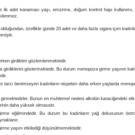
ve ilk adet kanaması yaşı, emzirme, doğum kontrol hapı kullanımı, 
tkilenmez.
olduğundan, özellikle günde 20 adet ve daha fazla sigara içen kadınl
nmiştir.
en girdikleri gözlemlenmektedir.
 girdiklerini göstermektedir. Bu durum menopoza girme yaşının kalı
dir.
e tarzı benimseyen kadınların nispeten daha erken yaşlarda menop
girmektedirler. Bunun en muhtemel nedeni alkolün karaciğerdeki etki
rinin daha yüksek olmasıdır.
irme eğilimindedir. Bu durum bu kadınların yağ dokusunun östro
ynaklanır.
irme yaşını etkilediği düşünülmemektedir.