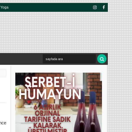
Yoga
Insta
Face
Gra
Boo
M
K
önce