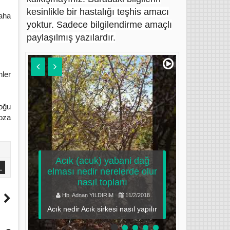
kesinlikle bir hastalığı teşhis amacı
daha
yoktur. Sadece bilgilendirme amaçlı
paylaşılmış yazılardır.
nler
çoğu
ı
oza
ş
5
ine
k
Acık (acuk) yabani dağ
L
ve
elması nedir nerelerde olur
nasıl toplanı
ozon y
arı
ı
Hb. Adnan YILDIRIM
11/2/2018
Hb. Adn
i
ı
Acık nedir Acık sirkesi nasıl yapılır
Ozon 