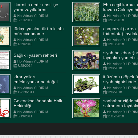
l karnitin nedir nasıl işe
Ebu cegil karpuzu
yarar zayıflatırmı
kavun (Colocynthi
Fructus) faydalar
Hb. Adnan YILDIRIM
Hb. Adnan YILDIRIM
etkileri kullanım ş
3/21/2017
12/12/2018
türkçe yazılan ilk tıb kitabı
chaparral (larrea
müreccebname
tridentata) faydal
etkileri kullanım ş
Hb. Adnan YILDIRIM
Hb. Adnan YILDIRIM
1/29/2016
12/10/2018
siyah hellebore(n
Sağlıklı yaşam rehberi
faydaları yan etkil
Hb. Adnan YILDIRIM
kullanım şekli ilaçl
Hb. Adnan YILDIRIM
8/28/2014
etkileşimi
12/8/2018
idrar yolları
it üzümü (köpek 
enfeksiyonlarına doğal
siyah nightshade 
et şerbeti
ev yapımı öksürük şurub
çözüm
yan etkileri kullla
Hb. Adnan YILDIRIM
Hb. Adnan YILDIRIM
dnan YILDIRIM
11/24/2015
Hb. Adnan YILDIRIM
10/20/2014
12/13/2011
12/6/2018
boyu 6 asır dünyaya
Bu yazı ile öksürük konusunda
Geleneksel Anadolu Halk
sonbahar çiğdemi
decek bir devletin
size ve ailenize yardımcı olmay
Hekimliği
safranının faydala
etkileri kullanım ş
arını bilecikte Ertuğrul Gazi
umuyoruz. Bu ev yapımı öksür
Hb. Adnan YILDIRIM
Hb. Adnan YILDIRIM
3/19/2011
11/12/2018
arken; gözü pek, imanı
şurubu bizim evde gayet güzel
 aklı hür nice yiğitler tuttu
sonuç veriyor umarım sizlerde
an sancağın. Öyle sıkı
faydalanabilirsiniz. Bir önceki
ar öyle mertçe...
yazımızda soğu...