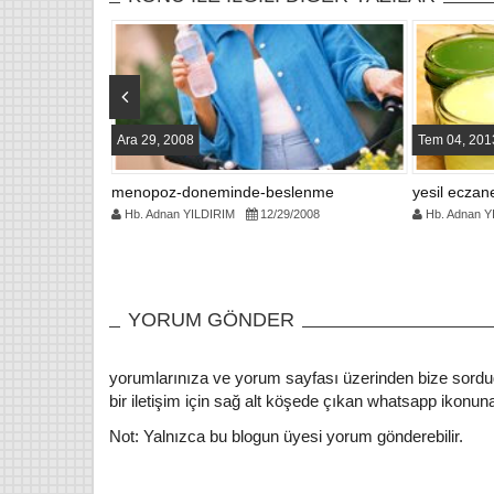
o
o
k
Ara 29, 2008
Tem 04, 201
e işe yarar
menopoz-doneminde-beslenme
yesil eczane
13
Hb. Adnan YILDIRIM
12/29/2008
Hb. Adnan Y
YORUM GÖNDER
yorumlarınıza ve yorum sayfası üzerinden bize sordu
bir iletişim için sağ alt köşede çıkan whatsapp ikonuna 
Not: Yalnızca bu blogun üyesi yorum gönderebilir.