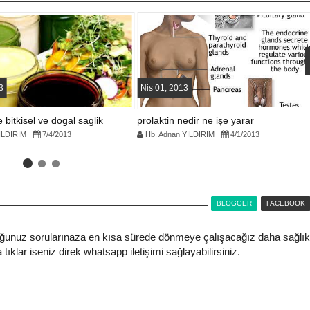
3
Nis 01, 2013
 bitkisel ve dogal saglik
prolaktin nedir ne işe yarar
ILDIRIM
7/4/2013
Hb. Adnan YILDIRIM
4/1/2013
BLOGGER
FACEBOOK
ğunuz sorularınaza en kısa sürede dönmeye çalışacağız daha sağlık
tıklar iseniz direk whatsapp iletişimi sağlayabilirsiniz.