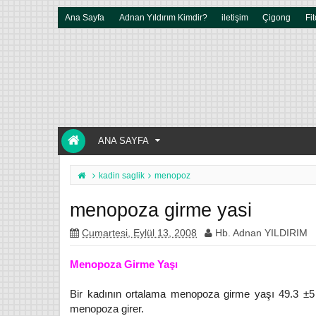
Ana Sayfa
Adnan Yıldırım Kimdir?
iletişim
Çigong
Fit
ANA SAYFA
kadin saglik
menopoz
menopoza girme yasi
Cumartesi, Eylül 13, 2008
Hb. Adnan YILDIRIM
Menopoza Girme Yaşı
Bir kadının ortalama menopoza girme yaşı 49.3 ±5 
menopoza girer.