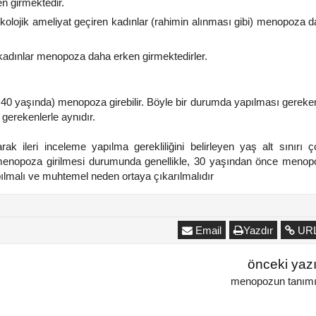
 girmektedir.
nekolojik ameliyat geçiren kadınlar (rahimin alınması gibi) menopoza 
n kadınlar menopoza daha erken girmektedirler.
n 40 yaşında) menopoza girebilir. Böyle bir durumda yapılması gereke
gerekenlerle aynıdır.
kder İsmail Göçer Ve
k ileri inceleme yapılma gerekliliğini belirleyen yaş alt sınırı 
et Türkşardan Harika
kontv hanımeli prgram
 menopoza girilmesi durumunda genellikle, 30 yaşından önce menop
Tarifler
ismail göçer dilek akku
ılmalı ve muhtemel neden ortaya çıkarılmalıdır
b. Adnan YILDIRIM
1/1/2015
Hb. Adnan YILDIRIM
1/1/201
r Yönetim kurulu üyelerimiz
Kon TV Hanımeli Programı Em
il göçer ve Mehmet Türkşar
simge Ekoğul Tıbbi Aromati
Email
Yazdır
UR
m geçişleri için çay karışımı
bitkiler Teknikeri Dilek Akkuş 
ğışıklık kuvvetlendiriciler
İsmail Göçer BAZI KONU
llarda bulaşan hastılaklara
BAŞLIKLARI Aromatik bitki yağl
önceki yaz
 önlem Özel bir antibakteriyel
ile yapılan cilt bakımı şekiller
menopozun tanım
garg...
Ka...