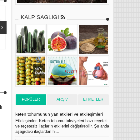
KALP SAGLIGI
Ocak 29, 2013
Kas 30, 2011
amenore adet görmeme regl olmamak
doğal afrodizyak bitkiler
Hb. Adnan YILDIRIM
1/29/2013
Hb. Adnan YILDIRIM
11/
POPÜLER
ARŞIV
ETIKETLER
lı
keten tohumunun yan etkileri ve etkileşimleri
Etkileşimler: Keten tohumu takviyeleri bazı reçeteli
ve reçetesiz ilaçların etkilerini değiştirebilir. Şu anda
aşağıdaki ilaçlardan hi...