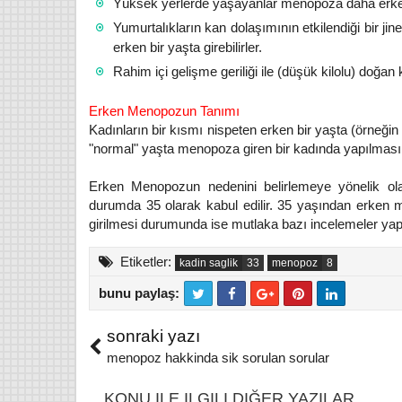
Yüksek yerlerde yaşayanlar menopoza daha erken
Yumurtalıkların kan dolaşımının etkilendiği bir ji
erken bir yaşta girebilirler.
Rahim içi gelişme geriliği ile (düşük kilolu) doğa
Erken Menopozun Tanımı
Kadınların bir kısmı nispeten erken bir yaşta (örneği
"normal" yaşta menopoza giren bir kadında yapılması 
Ba
Erken Menopozun nedenini belirlemeye yönelik olara
Mehm
durumda 35 olarak kabul edilir. 35 yaşından erken
girilmesi durumunda ise mutlaka bazı incelemeler yap
H
Bakde
Etiketler:
çuha çiçeği nerelerde olur
kadin saglik
menopoz
İsma
nasıl toplanır ne işe yarar
bunu paylaş:
Mevsi
Hb. Adnan YILDIRIM
11/2/2018
ba
T
F
Çuha çiçeği nerelerde olur nasıl
Oku
wi
a
sonraki yazı
toplanır Çuha çiçeğinin faydaları
karşı
tt
c
menopoz hakkinda sik sorulan sorular
nelerdir
er
e
b
KONU ILE ILGILI DIĞER YAZILAR