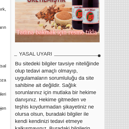
ırk,
arın
YASAL UYARI
Bu sitedeki bilgiler tavsiye niteliğinde
tsal
olup tedavi amaçlı olmayıp,
uygulamaların sorumluluğu da site
oza
sahibine ait değildir. Sağlık
sorunlarınız için mutlaka bir hekime
leri
danışınız. Hekime gitmeden ve
teşhis koydurmadan şikayetiniz ne
jen
olursa olsun, buradaki bilgiler ile
kendi kendinizi tedavi etmeye
kalkışmayınız. Buradaki bilgilerin