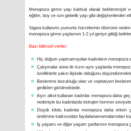
Menopoza girme yaşı kalıtsal olarak belirlenmiştir 
eğitim, boy ve son gebelik yaşı gibi değişkenlerden e
Sigara kullanımı yumurta hücrelerinin ölümüne neden 
menopoza girme yaşlarının 1-2 yıl geriye gittiği belirle
Bazı bilimsel veriler:
Hiç doğum yapmamışolan kadınların menopoza erk
Çalışmalar anne ile kızın aynı yaşlarda menopoza
özelliklerle yakın ilişkide olduğunu düşündürmekte
Beslenme bozukluğu olan ve vejetaryen beslenm
girdikleri görülmektedir.
Aşırı alkol kullanan kadınlar menopoza daha geç 
nedeniyle bu kadınlarda östrojen hormon seviyele
Düşük kilolu kadınlar menopoza daha erken g
üretimine katkısından faydalanamamalarından ka
İş yaşamı ve diğer yaşam şartlarının menopoza g