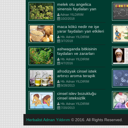
melek otu angelica
sinensis faydaları yan
etkiler kullanım şekli
Adnan YILDIRIM
10/2/2018
maca kökü nedir ne işe
yarar faydaları yan etkileri
ve kullanım dozajları
Hb. Adnan YILDIRIM
ilaçlarla etkileşimi
3/7/2018
ashwaganda bitkisinin
faydaları ve zararları
Hb. Adnan YILDIRIM
4/7/2016
Ramazan şerbeti Ma-i cari
afrodizyak cinsel istek
artırıcı aroma terapik
Şerbeti ve dadal çayı tarifi
kudr
yağlar
Hb. Adnan YILDIRIM
Hb. Adnan YILDIRIM
5/27/2017
Hb. A
9/28/2013
RAMAZAN İÇİN İFTAR SONRASI
Kayı 
cinsel islev bozukluğu
ŞERBET SAHUR ÖNCESİ ÇAY
hükme
cinsel isteksizlik
Öncelikle Hafızoğlu baharat ailesi
tohuml
Hb. Adnan YILDIRIM
7/20/2013
olarak tüm islam aleminin
ile at
ramazanının hayırlara vesile
büyük,
Herbalist Adnan Yıldırım
© 2016. All Rights Reserved.
olmasını Yüce Yaradandan niyaz
ucund
ediyoruz. Bu topraklarda diğ...
tuttul