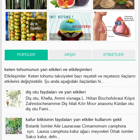
POPÜLER
ARŞIV
ETIKETLER
keten tohumunun yan etkileri ve etkileşimleri
Etkileşimler: Keten tohumu takviyeleri bazı reçeteli ve reçetesiz ilaçların
etkilerini değiştirebilir. Şu anda aşağıdaki ilaçlardan hi...
diş otu faydaları ve yan etkileri
Diş otu, Khella, Ammi visnaga L. Hıltan Bischofskraut Köşni
Zahnstocherammei Diş hilali Kılır Mısır anasonu Kürdan otu
diş otu Fami...
kafur bitkisinin faydaları yan etkiler kullanım şekli
Botanik İsimler Aile Lauraceae Cinnamomum camphora
syn. Laurus camphora kafur ağacı meyveleri Ortak isimler
Sakız kafur, defn...