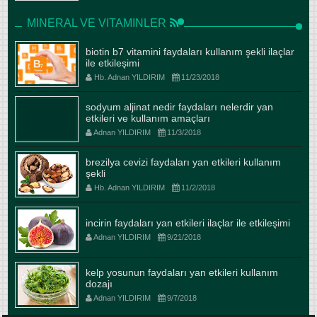
MINERAL VE VITAMINLER
biotin b7 vitamini faydaları kullanım şekli ilaçlar
ile etkileşimi
Hb. Adnan YILDIRIM
11/23/2018
sodyum aljinat nedir faydaları nelerdir yan
etkileri ve kullanım amaçları
Adnan YILDIRIM
11/3/2018
brezilya cevizi faydaları yan etkileri kullanım
şekli
Hb. Adnan YILDIRIM
11/2/2018
incirin faydaları yan etkileri ilaçlar ile etkileşimi
Adnan YILDIRIM
9/21/2018
kelp yosunun faydaları yan etkileri kullanım
dozajı
Adnan YILDIRIM
9/7/2018