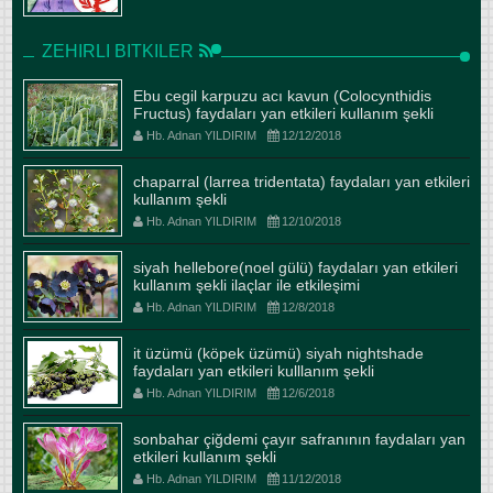
ZEHIRLI BITKILER
Ebu cegil karpuzu acı kavun (Colocynthidis
Fructus) faydaları yan etkileri kullanım şekli
Hb. Adnan YILDIRIM
12/12/2018
chaparral (larrea tridentata) faydaları yan etkileri
kullanım şekli
Hb. Adnan YILDIRIM
12/10/2018
siyah hellebore(noel gülü) faydaları yan etkileri
kullanım şekli ilaçlar ile etkileşimi
Hb. Adnan YILDIRIM
12/8/2018
it üzümü (köpek üzümü) siyah nightshade
faydaları yan etkileri kulllanım şekli
Hb. Adnan YILDIRIM
12/6/2018
sonbahar çiğdemi çayır safranının faydaları yan
etkileri kullanım şekli
Hb. Adnan YILDIRIM
11/12/2018