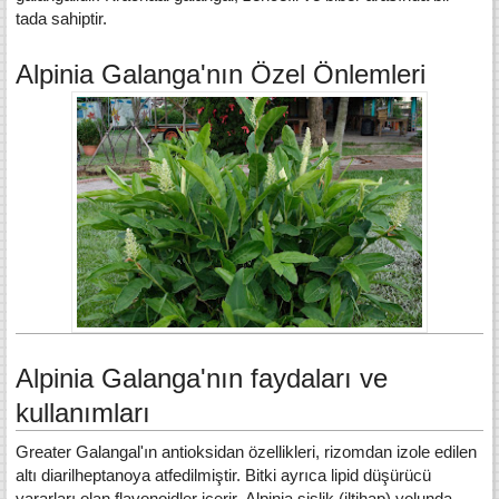
tada sahiptir.
Alpinia Galanga'nın Özel Önlemleri
Alpinia Galanga'nın faydaları ve
kullanımları
Greater Galangal'ın antioksidan özellikleri, rizomdan izole edilen
altı diarilheptanoya atfedilmiştir.
Bitki ayrıca lipid düşürücü
yararları olan flavonoidler içerir.
Alpinia şişlik (iltihap) yolunda