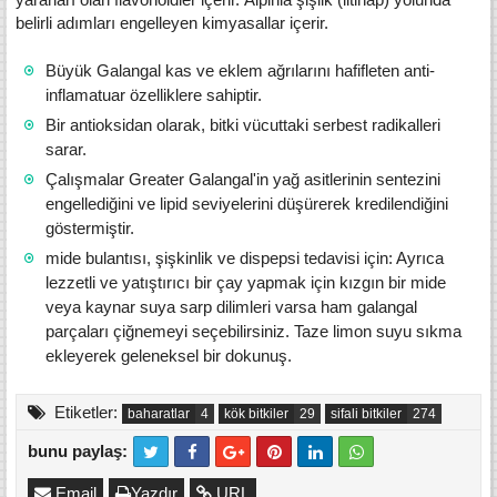
belirli adımları engelleyen kimyasallar içerir.
Büyük Galangal kas ve eklem ağrılarını hafifleten anti-
inflamatuar özelliklere sahiptir.
Bir antioksidan olarak, bitki vücuttaki serbest radikalleri
sarar.
Çalışmalar Greater Galangal'in yağ asitlerinin sentezini
engellediğini ve lipid seviyelerini düşürerek kredilendiğini
göstermiştir.
mide bulantısı, şişkinlik ve dispepsi tedavisi için: Ayrıca
lezzetli ve yatıştırıcı bir çay yapmak için kızgın bir mide
veya kaynar suya sarp dilimleri varsa ham galangal
parçaları çiğnemeyi seçebilirsiniz.
Taze limon suyu sıkma
ekleyerek geleneksel bir dokunuş.
Etiketler:
baharatlar
kök bitkiler
sifali bitkiler
bunu paylaş:
Email
Yazdır
URL