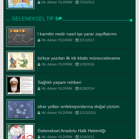
Hb. Adnan YILDIRIM
7/20/2013
GELENEKSEL TIP
l karnitin nedir nasıl işe yarar zayıflatırmı
Hb. Adnan YILDIRIM
3/21/2017
türkçe yazılan ilk tıb kitabı müreccebname
Hb. Adnan YILDIRIM
1/29/2016
Sağlıklı yaşam rehberi
Hb. Adnan YILDIRIM
8/28/2014
idrar yolları enfeksiyonlarına doğal çözüm
Hb. Adnan YILDIRIM
12/13/2011
Geleneksel Anadolu Halk Hekimliği
Hb. Adnan YILDIRIM
3/19/2011