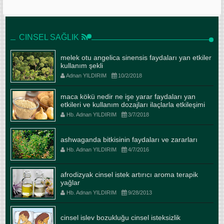
CINSEL SAĞLIK
melek otu angelica sinensis faydaları yan etkiler
kullanım şekli
Adnan YILDIRIM
10/2/2018
maca kökü nedir ne işe yarar faydaları yan
etkileri ve kullanım dozajları ilaçlarla etkileşimi
Hb. Adnan YILDIRIM
3/7/2018
ashwaganda bitkisinin faydaları ve zararları
Hb. Adnan YILDIRIM
4/7/2016
afrodizyak cinsel istek artırıcı aroma terapik
yağlar
Hb. Adnan YILDIRIM
9/28/2013
cinsel islev bozukluğu cinsel isteksizlik