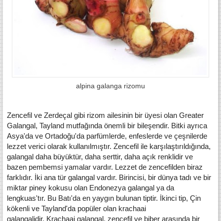
alpina galanga rizomu
Zencefil ve Zerdeçal gibi rizom ailesinin bir üyesi olan Greater
Galangal, Tayland mutfağında önemli bir bileşendir.
Bitki ayrıca
Asya'da ve Ortadoğu'da parfümlerde, enfeslerde ve çeşnilerde
lezzet verici olarak kullanılmıştır.
Zencefil ile karşılaştırıldığında,
galangal daha büyüktür, daha serttir, daha açık renklidir ve
bazen pembemsi yamalar vardır.
Lezzet de zencefilden biraz
farklıdır.
İki ana tür galangal vardır.
Birincisi, bir dünya tadı ve bir
miktar piney kokusu olan Endonezya galangal ya da
lengkuas'tır.
Bu Batı'da en yaygın bulunan tiptir.
İkinci tip, Çin
kökenli ve Tayland'da popüler olan krachaai
galangalidir.
Krachaai galangal, zencefil ve biber arasında bir