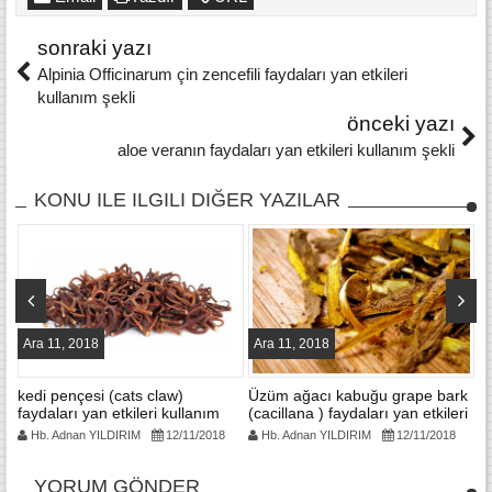
sonraki yazı
Alpinia Officinarum çin zencefili faydaları yan etkileri
kullanım şekli
önceki yazı
aloe veranın faydaları yan etkileri kullanım şekli
KONU ILE ILGILI DIĞER YAZILAR
Ara 11, 2018
Ara 11, 2018
A
ı
kedi pençesi (cats claw)
Üzüm ağacı kabuğu grape bark
C
faydaları yan etkileri kullanım
(cacillana ) faydaları yan etkileri
bi
şekli
kullanım şekli
k
Hb. Adnan YILDIRIM
12/11/2018
Hb. Adnan YILDIRIM
12/11/2018
YORUM GÖNDER