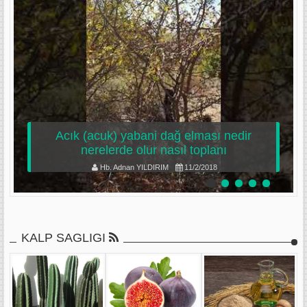
Acık (acuk) yabani dağ elması nedir
nerelerde olur nasıl toplanı
Hb. Adnan YILDIRIM
11/2/2018
KALP SAGLIGI