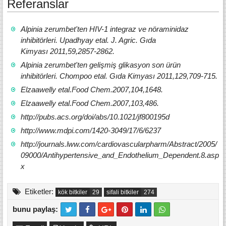
Referanslar
Alpinia zerumbet'ten HIV-1 integraz ve nöraminidaz
inhibitörleri.
Upadhyay etal.
J. Agric.
Gıda
Kimyası
2011,59,2857-2862.
Alpinia zerumbet'ten gelişmiş glikasyon son ürün
inhibitörleri.
Chompoo etal.
Gıda Kimyası
2011,129,709-715.
Elzaawelly etal.Food Chem.2007,104,1648.
Elzaawelly etal.Food Chem.2007,103,486.
http://pubs.acs.org/doi/abs/10.1021/jf800195d
http://www.mdpi.com/1420-3049/17/6/6237
http://journals.lww.com/cardiovascularpharm/Abstract/2005/
09000/Antihypertensive_and_Endothelium_Dependent.8.asp
x
Etiketler:
kök bitkiler
sifali bitkiler
bunu paylaş: