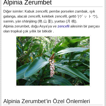
Alpinia Zerumbet
Diğer isimler: Kabuk zencefil, pembe porselen zambak, ışık
galanga, alacalı zencefil, kelebek zencefil, gettō '(ゲ ッ ト ウ),
sannin, yàn shānjiāng (艳 山 姜), yuetao (月 桃).
Alpinia zerumbet, doğu Asya'ya ve
zencefil
ailesinin bir
parçası
olan tropikal çok yıllık bir bitkidir
.
Alpinia Zerumbet'in Özel Önlemleri