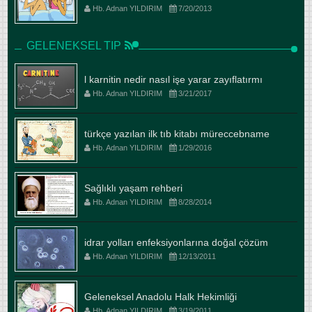
Hb. Adnan YILDIRIM
7/20/2013
GELENEKSEL TIP
l karnitin nedir nasıl işe yarar zayıflatırmı
Hb. Adnan YILDIRIM
3/21/2017
türkçe yazılan ilk tıb kitabı müreccebname
Hb. Adnan YILDIRIM
1/29/2016
Sağlıklı yaşam rehberi
Hb. Adnan YILDIRIM
8/28/2014
idrar yolları enfeksiyonlarına doğal çözüm
Hb. Adnan YILDIRIM
12/13/2011
Geleneksel Anadolu Halk Hekimliği
Hb. Adnan YILDIRIM
3/19/2011