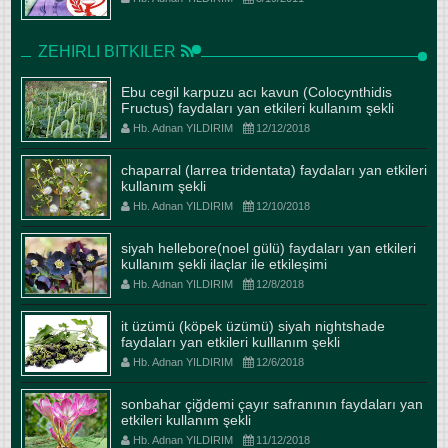
ZEHIRLI BITKILER
Ebu cegil karpuzu acı kavun (Colocynthidis
Fructus) faydaları yan etkileri kullanım şekli
Hb. Adnan YILDIRIM
12/12/2018
chaparral (larrea tridentata) faydaları yan etkileri
kullanım şekli
Hb. Adnan YILDIRIM
12/10/2018
siyah hellebore(noel gülü) faydaları yan etkileri
kullanım şekli ilaçlar ile etkileşimi
Hb. Adnan YILDIRIM
12/8/2018
it üzümü (köpek üzümü) siyah nightshade
faydaları yan etkileri kulllanım şekli
Hb. Adnan YILDIRIM
12/6/2018
sonbahar çiğdemi çayır safranının faydaları yan
etkileri kullanım şekli
Hb. Adnan YILDIRIM
11/12/2018