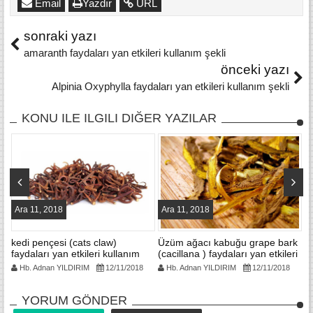
Email
Yazdır
URL
sonraki yazı
amaranth faydaları yan etkileri kullanım şekli
önceki yazı
Alpinia Oxyphylla faydaları yan etkileri kullanım şekli
KONU ILE ILGILI DIĞER YAZILAR
Ara 11, 2018
Ara 11, 2018
A
ı
kedi pençesi (cats claw)
Üzüm ağacı kabuğu grape bark
C
faydaları yan etkileri kullanım
(cacillana ) faydaları yan etkileri
bi
şekli
kullanım şekli
k
Hb. Adnan YILDIRIM
12/11/2018
Hb. Adnan YILDIRIM
12/11/2018
YORUM GÖNDER