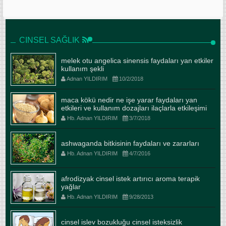
CINSEL SAĞLIK
melek otu angelica sinensis faydaları yan etkiler
kullanım şekli
Adnan YILDIRIM
10/2/2018
maca kökü nedir ne işe yarar faydaları yan
etkileri ve kullanım dozajları ilaçlarla etkileşimi
Hb. Adnan YILDIRIM
3/7/2018
ashwaganda bitkisinin faydaları ve zararları
Hb. Adnan YILDIRIM
4/7/2016
afrodizyak cinsel istek artırıcı aroma terapik
yağlar
Hb. Adnan YILDIRIM
9/28/2013
cinsel islev bozukluğu cinsel isteksizlik