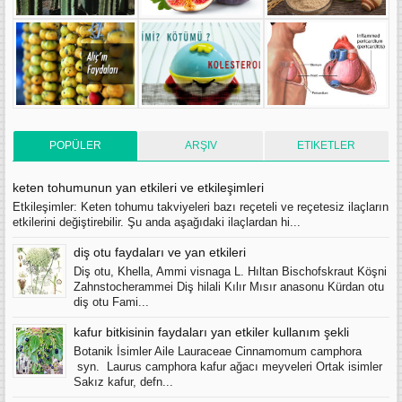
POPÜLER
ARŞIV
ETIKETLER
keten tohumunun yan etkileri ve etkileşimleri
Etkileşimler: Keten tohumu takviyeleri bazı reçeteli ve reçetesiz ilaçların
etkilerini değiştirebilir. Şu anda aşağıdaki ilaçlardan hi...
diş otu faydaları ve yan etkileri
Diş otu, Khella, Ammi visnaga L. Hıltan Bischofskraut Köşni
Zahnstocherammei Diş hilali Kılır Mısır anasonu Kürdan otu
diş otu Fami...
kafur bitkisinin faydaları yan etkiler kullanım şekli
Botanik İsimler Aile Lauraceae Cinnamomum camphora
syn. Laurus camphora kafur ağacı meyveleri Ortak isimler
Sakız kafur, defn...