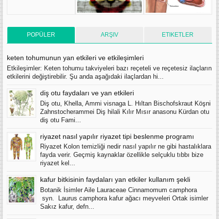
POPÜLER
ARŞIV
ETIKETLER
keten tohumunun yan etkileri ve etkileşimleri
Etkileşimler: Keten tohumu takviyeleri bazı reçeteli ve reçetesiz ilaçların
etkilerini değiştirebilir. Şu anda aşağıdaki ilaçlardan hi...
diş otu faydaları ve yan etkileri
Diş otu, Khella, Ammi visnaga L. Hıltan Bischofskraut Köşni
Zahnstocherammei Diş hilali Kılır Mısır anasonu Kürdan otu
diş otu Fami...
riyazet nasıl yapılır riyazet tipi beslenme programı
Riyazet Kolon temizliği nedir nasıl yapılır ne gibi hastalıklara
fayda verir. Geçmiş kaynaklar özellikle selçuklu tıbbı bize
riyazet kel...
kafur bitkisinin faydaları yan etkiler kullanım şekli
Botanik İsimler Aile Lauraceae Cinnamomum camphora
syn. Laurus camphora kafur ağacı meyveleri Ortak isimler
Sakız kafur, defn...