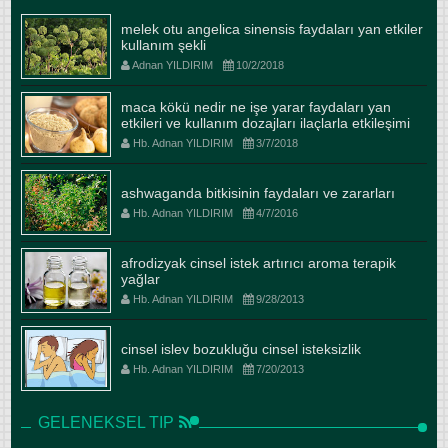
melek otu angelica sinensis faydaları yan etkiler
kullanım şekli
Adnan YILDIRIM
10/2/2018
maca kökü nedir ne işe yarar faydaları yan
etkileri ve kullanım dozajları ilaçlarla etkileşimi
Hb. Adnan YILDIRIM
3/7/2018
ashwaganda bitkisinin faydaları ve zararları
Hb. Adnan YILDIRIM
4/7/2016
afrodizyak cinsel istek artırıcı aroma terapik
yağlar
Hb. Adnan YILDIRIM
9/28/2013
cinsel islev bozukluğu cinsel isteksizlik
Hb. Adnan YILDIRIM
7/20/2013
GELENEKSEL TIP