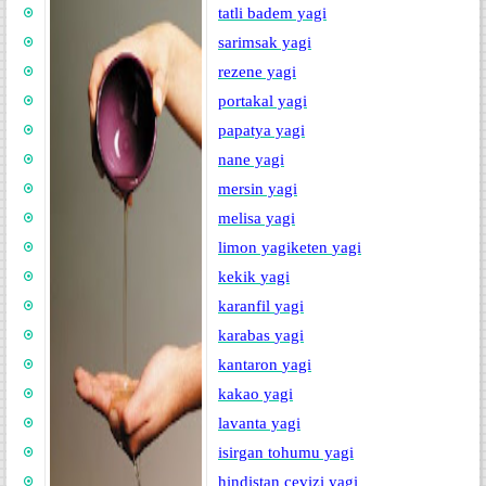
tatli badem yagi
sarimsak yagi
rezene yagi
portakal yagi
papatya yagi
nane yagi
mersin yagi
melisa yagi
limon yagi
keten
yagi
kekik
yagi
karanfil
yagi
karabas
yagi
kantaron
yagi
kakao yagi
lavanta yagi
isirgan tohumu yagi
hindistan cevizi yagi