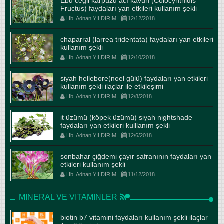
Ebu cegil karpuzu acı kavun (Colocynthidis
Fructus) faydaları yan etkileri kullanım şekli
Hb. Adnan YILDIRIM
12/12/2018
chaparral (larrea tridentata) faydaları yan etkileri
kullanım şekli
Hb. Adnan YILDIRIM
12/10/2018
siyah hellebore(noel gülü) faydaları yan etkileri
kullanım şekli ilaçlar ile etkileşimi
Hb. Adnan YILDIRIM
12/8/2018
it üzümü (köpek üzümü) siyah nightshade
faydaları yan etkileri kulllanım şekli
Hb. Adnan YILDIRIM
12/6/2018
sonbahar çiğdemi çayır safranının faydaları yan
etkileri kullanım şekli
Hb. Adnan YILDIRIM
11/12/2018
MINERAL VE VITAMINLER
biotin b7 vitamini faydaları kullanım şekli ilaçlar