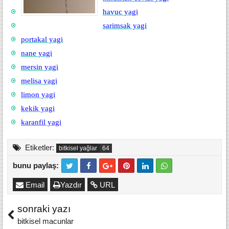
havuc yagi
sarimsak yagi
portakal yagi
nane yagi
mersin yagi
melisa yagi
limon yagi
kekik yagi
karanfil yagi
Etiketler:
bitkisel yağlar
bunu paylaş:
Email
Yazdır
URL
sonraki yazı
bitkisel macunlar