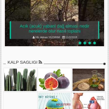
Acık (acuk) yabani dağ elması nedir
nerelerde olur nasıl toplanı
Hb. Adnan YILDIRIM
11/2/2018
KALP SAGLIGI