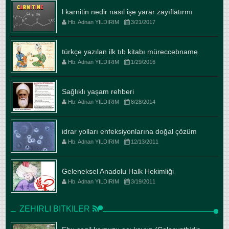
l karnitin nedir nasıl işe yarar zayıflatırmı
Hb. Adnan YILDIRIM
3/21/2017
türkçe yazılan ilk tıb kitabı müreccebname
Hb. Adnan YILDIRIM
1/29/2016
Sağlıklı yaşam rehberi
Hb. Adnan YILDIRIM
8/28/2014
idrar yolları enfeksiyonlarına doğal çözüm
Hb. Adnan YILDIRIM
12/13/2011
Geleneksel Anadolu Halk Hekimliği
Hb. Adnan YILDIRIM
3/19/2011
ZEHIRLI BITKILER