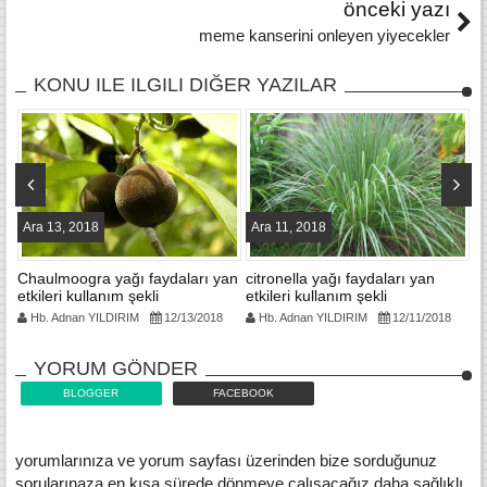
önceki yazı
meme kanserini onleyen yiyecekler
KONU ILE ILGILI DIĞER YAZILAR
Ara 13, 2018
Ara 11, 2018
A
l
Chaulmoogra yağı faydaları yan
citronella yağı faydaları yan
c
etkileri kullanım şekli
etkileri kullanım şekli
et
Hb. Adnan YILDIRIM
12/13/2018
Hb. Adnan YILDIRIM
12/11/2018
YORUM GÖNDER
BLOGGER
FACEBOOK
yorumlarınıza ve yorum sayfası üzerinden bize sorduğunuz
sorularınaza en kısa sürede dönmeye çalışacağız daha sağlıklı