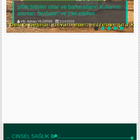
şifalı bitkiler otlar ve baharatların kullanım
alanları faydaları ve yan etkileri
Hb. Adnan YILDIRIM
1/14/2018
CINSEL SAĞLIK