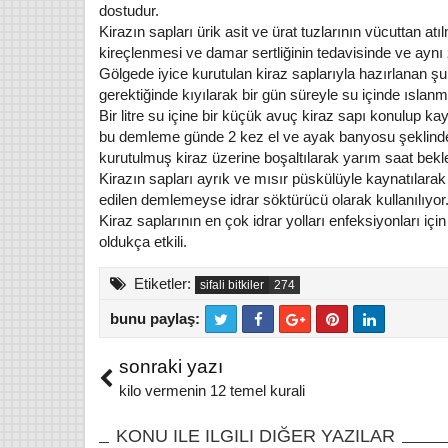
dostudur.
Kirazın sapları ürik asit ve ürat tuzlarının vücuttan a
kireçlenmesi ve damar sertliğinin tedavisinde ve aynı 
Gölgede iyice kurutulan kiraz saplarıyla hazırlanan şu
gerektiğinde kıyılarak bir gün süreyle su içinde ısla
Bir litre su içine bir küçük avuç kiraz sapı konulup k
bu demleme günde 2 kez el ve ayak banyosu şeklinde d
kurutulmuş kiraz üzerine boşaltılarak yarım saat beklet
Kirazın sapları ayrık ve mısır püskülüyle kaynatılarak
edilen demlemeyse idrar söktürücü olarak kullanılıyor
Kiraz saplarının en çok idrar yolları enfeksiyonları içi
oldukça etkili.
Etiketler:
sifali bitkiler
bunu paylaş:
T
F
wi
a
sonraki yazı
tt
c
kilo vermenin 12 temel kurali
er
e
b
KONU ILE ILGILI DIĞER YAZILAR
o