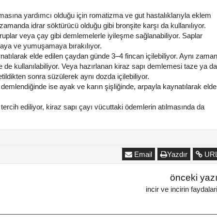
tılmasına yardımcı olduğu için romatizma ve gut hastalıklarıyla eklem
zamanda idrar söktürücü olduğu gibi bronşite karşı da kullanılıyor.
ruplar veya çay gibi demlemelerle iyileşme sağlanabiliyor. Saplar
nmaya ve yumuşamaya bırakılıyor.
aynatılarak elde edilen çaydan günde 3–4 fincan içilebiliyor. Aynı zama
e kullanılabiliyor. Veya hazırlanan kiraz sapı demlemesi taze ya da
ildikten sonra süzülerek aynı dozda içilebiliyor.
 demlendiğinde ise ayak ve karın şişliğinde, arpayla kaynatılarak elde
.
n tercih ediliyor, kiraz sapı çayı vücuttaki ödemlerin atılmasında da
Email
Yazdır
UR
önceki yaz
incir ve incirin faydalar