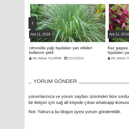
o
k
Ara 11, 2018
Ara 11, 2018
ydaları yan
citronella yağı faydaları yan etkileri
Kaz gagası 
kullanım şekli
faydaları ya
Ba
2018
Hb. Adnan YILDIRIM
12/11/2018
Hb. Adnan Y
Mehm
H
YORUM GÖNDER
Bakde
çuha çiçeği nerelerde olur
İsma
nasıl toplanır ne işe yarar
Mevsi
yorumlarınıza ve yorum sayfası üzerinden bize sordu
Hb. Adnan YILDIRIM
11/2/2018
ba
bir iletişim için sağ alt köşede çıkan whatsapp ikonuna 
Çuha çiçeği nerelerde olur nasıl
Oku
Not: Yalnızca bu blogun üyesi yorum gönderebilir.
toplanır Çuha çiçeğinin faydaları
karşı
nelerdir