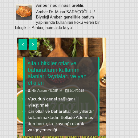
Amber nedir nasil üretilir.
Amber Dr. Musa SARAÇOĞLU /
Biyoloji Amber, genellikle parfüm
yapımında kullanılan koku veren bir
bileşiktir. Amber, normalde koyu...
şifalı bitkiler otlar ve
baharatların kullanım
narın fay
alanları faydaları ve yan
ilaçlar il
u
etkileri
kullanım
Hb. Adnan YILDIRIM
1/14/2018
Hb. Adnan 
ı
Vücudun genel sağlığını
Nar Giriş Na
ük
iyileştirmek
olarak kull
için otlar ve baharatlar bin yıllardır
zamanlard
kullanılmaktadır. Belkide Adem as
hastalıklar
den beri şifa kaynağı olarak
koruyabilel
vazgeçemediği...
yiyecek" de