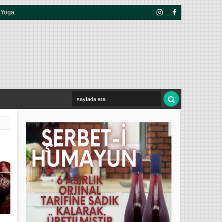
Yoga
Insta
Face
Gra
Boo
M
K