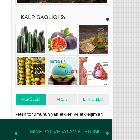
KALP SAGLIGI
POPÜLER
ARŞIV
ETIKETLER
keten tohumunun yan etkileri ve etkileşimleri
Etkileşimler: Keten tohumu takviyeleri bazı reçeteli
ve reçetesiz ilaçların etkilerini değiştirebilir. Şu anda
MINERAL VE VITAMINLER
aşağıdaki ilaçlardan hi...