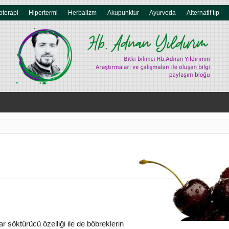
oterapi
Hipertermi
Herbalizm
Akupunktur
Ayurveda
Alternatif tıp
 söktürücü özelliği ile de böbreklerin