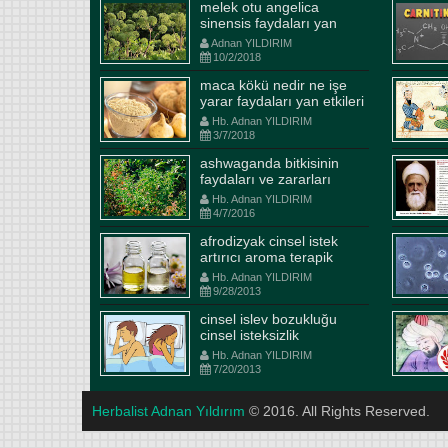
melek otu angelica
sinensis faydaları yan
etkiler kullanım şekli
Adnan YILDIRIM
10/2/2018
maca kökü nedir ne işe
yarar faydaları yan etkileri
ve kullanım dozajları
Hb. Adnan YILDIRIM
ilaçlarla etkileşimi
3/7/2018
ashwaganda bitkisinin
faydaları ve zararları
Hb. Adnan YILDIRIM
4/7/2016
afrodizyak cinsel istek
artırıcı aroma terapik
yağlar
Hb. Adnan YILDIRIM
9/28/2013
cinsel islev bozukluğu
cinsel isteksizlik
Hb. Adnan YILDIRIM
7/20/2013
Herbalist Adnan Yıldırım
© 2016. All Rights Reserved.