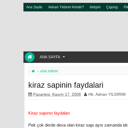
Ana Sayfa
Adnan Yıldırım Kimdir?
iletişim
Çigong
Fit
ANA SAYFA
sifali bitkiler
kiraz sapinin faydalari
Pazartesi, Kasım 17, 2008
Hb. Adnan YILDIRIM
Kiraz sapının faydaları
Pek çok derde deva olan kiraz sapı aynı zamanda idrar