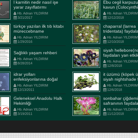
l karnitin nedir nasıl işe
Ebu cegil karpuzu
yarar zayıflatırmı
kavun (Colocynthi
Fructus) faydalar
Hb. Adnan YILDIRIM
Hb. Adnan YILDIRIM
etkileri kullanım ş
3/21/2017
12/12/2018
türkçe yazılan ilk tıb kitabı
chaparral (larrea
müreccebname
tridentata) faydal
etkileri kullanım ş
Hb. Adnan YILDIRIM
Hb. Adnan YILDIRIM
1/29/2016
12/10/2018
siyah hellebore(n
Sağlıklı yaşam rehberi
faydaları yan etkil
Hb. Adnan YILDIRIM
kullanım şekli ilaçl
Hb. Adnan YILDIRIM
8/28/2014
etkileşimi
12/8/2018
idrar yolları
it üzümü (köpek 
enfeksiyonlarına doğal
siyah nightshade 
çözüm
yan etkileri kullla
Hb. Adnan YILDIRIM
Hb. Adnan YILDIRIM
12/13/2011
12/6/2018
Geleneksel Anadolu Halk
sonbahar çiğdemi
Hekimliği
safranının faydala
etkileri kullanım ş
Hb. Adnan YILDIRIM
Hb. Adnan YILDIRIM
3/19/2011
11/12/2018