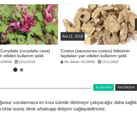
Ara 11, 2018
Corydalis (corydalis cava)
Costus (saussurea costus) bitkisinin
n etkileri kullanım şekli
faydaları yan etkileri kullanım şekli
kder İsmail Göçer Ve
ILDIRIM
12/11/2018
Hb. Adnan YILDIRIM
12/11/2018
et Türkşardan Harika
kontv hanımeli prgram
Tarifler
ismail göçer dilek akku
b. Adnan YILDIRIM
1/1/2015
Hb. Adnan YILDIRIM
1/1/201
r Yönetim kurulu üyelerimiz
Kon TV Hanımeli Programı Em
BLOGGER
FACEBOOK
il göçer ve Mehmet Türkşar
simge Ekoğul Tıbbi Aromati
m geçişleri için çay karışımı
bitkiler Teknikeri Dilek Akkuş 
ğunuz sorularınaza en kısa sürede dönmeye çalışacağız daha sağlık
ğışıklık kuvvetlendiriciler
İsmail Göçer BAZI KONU
tıklar iseniz direk whatsapp iletişimi sağlayabilirsiniz.
llarda bulaşan hastılaklara
BAŞLIKLARI Aromatik bitki yağl
 önlem Özel bir antibakteriyel
ile yapılan cilt bakımı şekiller
garg...
Ka...