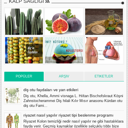
KALP SAGLIGI
POPÜLER
ARŞIV
ETIKETLER
diş otu faydaları ve yan etkileri
Diş otu, Khella, Ammi visnaga L. Hıltan Bischofskraut Köşni
Zahnstocherammei Diş hilali Kılır Mısır anasonu Kürdan otu
diş otu Fami...
riyazet nasıl yapılır riyazet tipi beslenme programı
Riyazet Kolon temizliği nedir nasıl yapılır ne gibi hastalıklara
fayda verir. Geçmiş kaynaklar özellikle selçuklu tıbbı bize