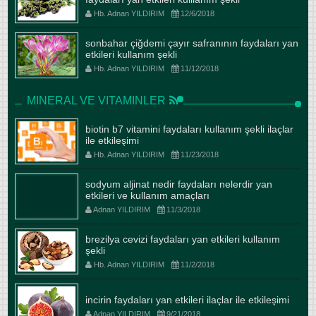
Hb. Adnan YILDIRIM
12/6/2018
sonbahar çiğdemi çayır safranının faydaları yan
etkileri kullanım şekli
Hb. Adnan YILDIRIM
11/12/2018
MINERAL VE VITAMINLER
biotin b7 vitamini faydaları kullanım şekli ilaçlar
ile etkileşimi
Hb. Adnan YILDIRIM
11/23/2018
sodyum aljinat nedir faydaları nelerdir yan
etkileri ve kullanım amaçları
Adnan YILDIRIM
11/3/2018
brezilya cevizi faydaları yan etkileri kullanım
şekli
Hb. Adnan YILDIRIM
11/2/2018
incirin faydaları yan etkileri ilaçlar ile etkileşimi
Adnan YILDIRIM
9/21/2018