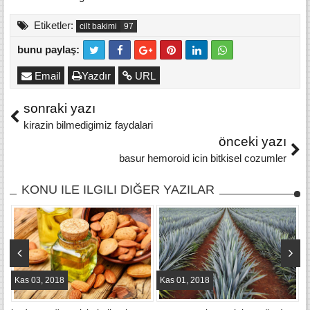
Etiketler:
cilt bakimi
bunu paylaş:
Email
Yazdır
URL
sonraki yazı
kirazin bilmedigimiz faydalari
önceki yazı
basur hemoroid icin bitkisel cozumler
KONU ILE ILGILI DIĞER YAZILAR
Kas 03, 2018
Kas 01, 2018
E