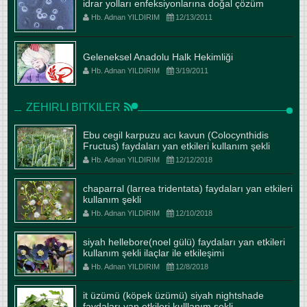
idrar yolları enfeksiyonlarına doğal çözüm
Hb. Adnan YILDIRIM
12/13/2011
Geleneksel Anadolu Halk Hekimliği
Hb. Adnan YILDIRIM
3/19/2011
ZEHIRLI BITKILER
Ebu cegil karpuzu acı kavun (Colocynthidis
Fructus) faydaları yan etkileri kullanım şekli
Hb. Adnan YILDIRIM
12/12/2018
chaparral (larrea tridentata) faydaları yan etkileri
kullanım şekli
Hb. Adnan YILDIRIM
12/10/2018
siyah hellebore(noel gülü) faydaları yan etkileri
kullanım şekli ilaçlar ile etkileşimi
Hb. Adnan YILDIRIM
12/8/2018
it üzümü (köpek üzümü) siyah nightshade
faydaları yan etkileri kulllanım şekli