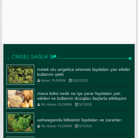
CINSEL SAĞLIK
melek otu angelica sinensis faydaları yan etkiler
kullanım şekli
Adnan YILDIRIM
10/2/2018
maca kökü nedir ne işe yarar faydaları yan
etkileri ve kullanım dozajları ilaçlarla etkileşimi
Hb. Adnan YILDIRIM
3/7/2018
ashwaganda bitkisinin faydaları ve zararları
Hb. Adnan YILDIRIM
4/7/2016