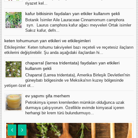
riyazet kel...
kafur bitkisinin faydaları yan etkiler kullanım şekli
Botanik İsimler Aile Lauraceae Cinnamomum camphora
syn. Laurus camphora kafur ağacı meyveleri Ortak isimler
Sakız kafur, defn...
keten tohumunun yan etkileri ve etkileşimleri
Etkileşimler: Keten tohumu takviyeleri bazı reçeteli ve reçetesiz ilaçların
etkilerini değiştirebilir. Şu anda aşağıdaki ilaçlardan hi...
chaparral (larrea tridentata) faydaları yan etkileri
kullanım şekli
Chaparral (Larrea tridentata), Amerika Birleşik Devletleri'nin
güneybatı bölgesinde ve Meksika'nın kuzey bölgesinde
yetişen özel ot...
ev yapımı şifa merhem
Petrokimya içeren kremlerden mümkün olduğunca uzak
durmaya çalışıyorum. Özellikle evimde kimyasal içeren
herhangi bir krem türü bulundurmuyo...