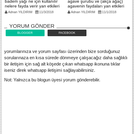
badem yağı ne için kullanılır
agave şurubu ve (akça ağaç)
al
nelere fayda verir yan etkileri
agavenin faydaları yan etkileri
ne
nelerdir
kullanım şekli
Adnan YILDIRIM
11/3/2018
Adnan YILDIRIM
11/1/2018
YORUM GÖNDER
BLOGGER
FACEBOOK
yorumlarınıza ve yorum sayfası üzerinden bize sorduğunuz
sorularınaza en kısa sürede dönmeye çalışacağız daha sağlıklı
bir iletişim için sağ alt köşede çıkan whatsapp ikonuna tıklar
iseniz direk whatsapp iletişimi sağlayabilirsiniz.
Not: Yalnızca bu blogun üyesi yorum gönderebilir.