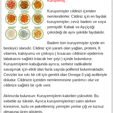
Kuruyemiş
Kuruyemişler cildinizi içeriden
nemlendirirler. Cildiniz için en faydalı
kuruyemişler; ceviz badem ve soya
yemişidir. Kabak ve Ayçiçeği
çekirdeği de aynı şekilde faydalıdır.
Badem tüm kuruyemişler içinde en
besleyici olanıdır. Cildiniz için yararlı olan yağlan, proteini, K
vitamini, kalsiyumu ve çinkoyu ( kısacası cildinizin epidermis
tabakasını sağlıklı kılacak her şeyi ) içinde bulundurur.
Kuruyemişlerin kabuğunda ayrıca, serbest radikallerle
savaşmak için etkili olan fazla sayıda polifenol bulunmaktadır.
Cevizler ise sıkı bir cilt için gerekli olan Omega-3 yağ asitleriyle
doludur. Cildinizin içeriden nemlenmesine yardımcı olur ve
cildinize sağlıklı bir ışıltı verir.
Aklınızda bulunsun: Kuruyemişlerin kalorileri yüksektir. Bu
sebeble az tüketin. Ayrıca kuruyemişlerinizi satın alırken
konserve, tuzlu ve paketlenmiş yemişler yerine çiğ ve tuzsuz
olmasına özen gösterin.