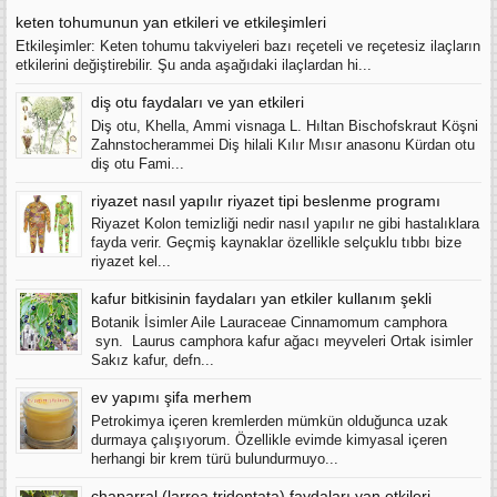
keten tohumunun yan etkileri ve etkileşimleri
Etkileşimler: Keten tohumu takviyeleri bazı reçeteli ve reçetesiz ilaçların
etkilerini değiştirebilir. Şu anda aşağıdaki ilaçlardan hi...
diş otu faydaları ve yan etkileri
Diş otu, Khella, Ammi visnaga L. Hıltan Bischofskraut Köşni
Zahnstocherammei Diş hilali Kılır Mısır anasonu Kürdan otu
diş otu Fami...
riyazet nasıl yapılır riyazet tipi beslenme programı
Riyazet Kolon temizliği nedir nasıl yapılır ne gibi hastalıklara
fayda verir. Geçmiş kaynaklar özellikle selçuklu tıbbı bize
riyazet kel...
kafur bitkisinin faydaları yan etkiler kullanım şekli
Botanik İsimler Aile Lauraceae Cinnamomum camphora
syn. Laurus camphora kafur ağacı meyveleri Ortak isimler
Sakız kafur, defn...
ev yapımı şifa merhem
Petrokimya içeren kremlerden mümkün olduğunca uzak
durmaya çalışıyorum. Özellikle evimde kimyasal içeren
herhangi bir krem türü bulundurmuyo...
chaparral (larrea tridentata) faydaları yan etkileri