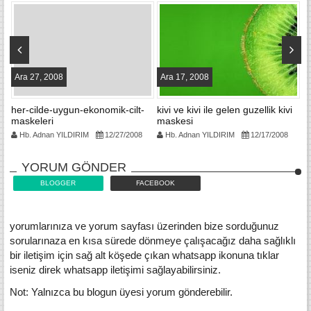
Ara 27, 2008
Ara 17, 2008
A
yu
her-cilde-uygun-ekonomik-cilt-
kivi ve kivi ile gelen guzellik kivi
ci
maskeleri
maskesi
Hb. Adnan YILDIRIM
12/27/2008
Hb. Adnan YILDIRIM
12/17/2008
YORUM GÖNDER
BLOGGER
FACEBOOK
yorumlarınıza ve yorum sayfası üzerinden bize sorduğunuz
sorularınaza en kısa sürede dönmeye çalışacağız daha sağlıklı
bir iletişim için sağ alt köşede çıkan whatsapp ikonuna tıklar
iseniz direk whatsapp iletişimi sağlayabilirsiniz.
Not: Yalnızca bu blogun üyesi yorum gönderebilir.