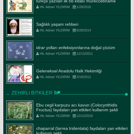
türkçe yazılan ilk tıb kitabı müreccebname
Hb. Adnan YILDIRIM
1/29/2016
Sağlıklı yaşam rehberi
Hb. Adnan YILDIRIM
8/28/2014
idrar yolları enfeksiyonlarına doğal çözüm
Hb. Adnan YILDIRIM
12/13/2011
Geleneksel Anadolu Halk Hekimliği
Hb. Adnan YILDIRIM
3/19/2011
ZEHIRLI BITKILER
Ebu cegil karpuzu acı kavun (Colocynthidis
Fructus) faydaları yan etkileri kullanım şekli
Hb. Adnan YILDIRIM
12/12/2018
chaparral (larrea tridentata) faydaları yan etkileri
kullanım şekli