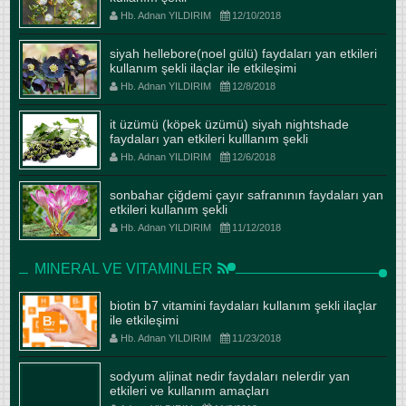
Hb. Adnan YILDIRIM
12/10/2018
siyah hellebore(noel gülü) faydaları yan etkileri
kullanım şekli ilaçlar ile etkileşimi
Hb. Adnan YILDIRIM
12/8/2018
it üzümü (köpek üzümü) siyah nightshade
faydaları yan etkileri kulllanım şekli
Hb. Adnan YILDIRIM
12/6/2018
sonbahar çiğdemi çayır safranının faydaları yan
etkileri kullanım şekli
Hb. Adnan YILDIRIM
11/12/2018
MINERAL VE VITAMINLER
biotin b7 vitamini faydaları kullanım şekli ilaçlar
ile etkileşimi
Hb. Adnan YILDIRIM
11/23/2018
sodyum aljinat nedir faydaları nelerdir yan
etkileri ve kullanım amaçları