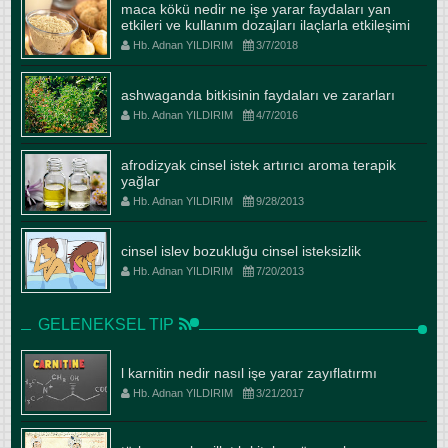
maca kökü nedir ne işe yarar faydaları yan
etkileri ve kullanım dozajları ilaçlarla etkileşimi
Hb. Adnan YILDIRIM
3/7/2018
ashwaganda bitkisinin faydaları ve zararları
Hb. Adnan YILDIRIM
4/7/2016
afrodizyak cinsel istek artırıcı aroma terapik
yağlar
Hb. Adnan YILDIRIM
9/28/2013
cinsel islev bozukluğu cinsel isteksizlik
Hb. Adnan YILDIRIM
7/20/2013
GELENEKSEL TIP
l karnitin nedir nasıl işe yarar zayıflatırmı
Hb. Adnan YILDIRIM
3/21/2017