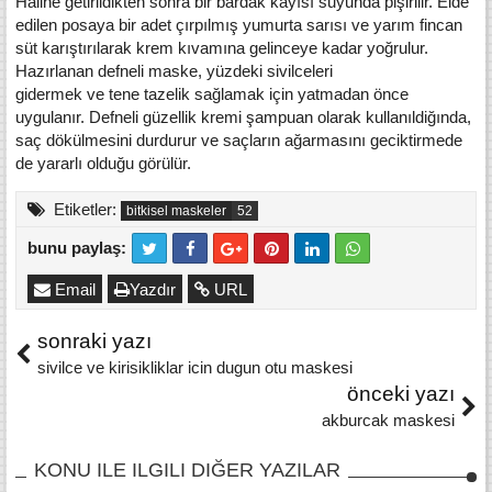
Haline getirildikten sonra bir bardak kayısı suyunda pişirilir. Eide
edilen posaya bir adet çırpılmış yumurta sarısı ve yarım fin­can
süt karıştırılarak krem kıvamına gelinceye kadar yoğrulur.
Hazırlanan defneli maske, yüzdeki sivilceleri
gidermek ve tene tazelik sağlamak için yatmadan önce
uygulanır. Defneli güzellik kremi şampuan olarak kullanıldiğında,
saç dökülmesini durdurur ve saçların ağarmasını geciktirmede
de yararlı olduğu görülür.
Etiketler:
bitkisel maskeler
bunu paylaş:
Email
Yazdır
URL
sonraki yazı
sivilce ve kirisikliklar icin dugun otu maskesi
önceki yazı
akburcak maskesi
KONU ILE ILGILI DIĞER YAZILAR