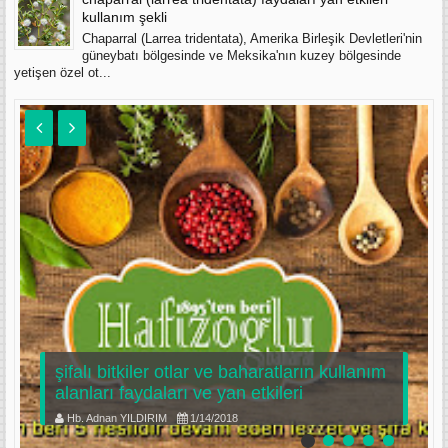
kullanım şekli
Chaparral (Larrea tridentata), Amerika Birleşik Devletleri'nin
güneybatı bölgesinde ve Meksika'nın kuzey bölgesinde
yetişen özel ot...
şifalı bitkiler otlar ve baharatların kullanım
alanları faydaları ve yan etkileri
Hb. Adnan YILDIRIM
1/14/2018