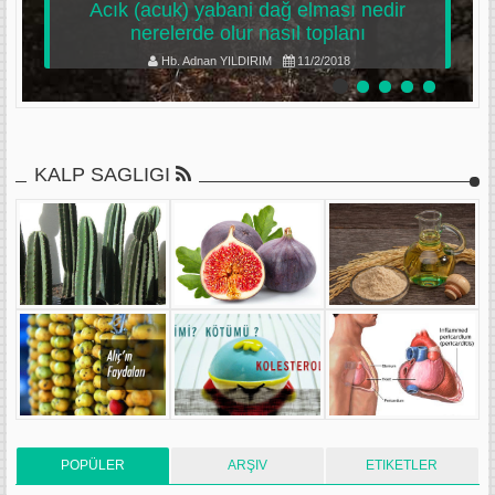
Acık (acuk) yabani dağ elması nedir
nerelerde olur nasıl toplanı
Hb. Adnan YILDIRIM
11/2/2018
KALP SAGLIGI
POPÜLER
ARŞIV
ETIKETLER