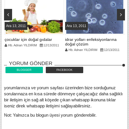
Ara 13, 2011
Ara 13, 2011
A
çocuklar için doğal gıdalar
idrar yolları enfeksiyonlarına
u
doğal çözüm
g
Hb. Adnan YILDIRIM
12/13/2011
Hb. Adnan YILDIRIM
12/13/2011
YORUM GÖNDER
BLOGGER
FACEBOOK
yorumlarınıza ve yorum sayfası üzerinden bize sorduğunuz
sorularınaza en kısa sürede dönmeye çalışacağız daha sağlıklı
bir iletişim için sağ alt köşede çıkan whatsapp ikonuna tıklar
iseniz direk whatsapp iletişimi sağlayabilirsiniz.
Not: Yalnızca bu blogun üyesi yorum gönderebilir.