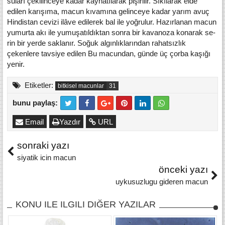
suları çekiiinceye kadar kaynatılarak pişirilir. Sıkılarak elde
edilen karışıma, macun kıvamına gelinceye kadar yarım avuç
Hindistan cevizi ilâve edilerek bal ile yoğrulur. Hazırlanan macun
yumurta akı ile yumuşatıldıktan sonra bir kavanoza konarak se­
rin bir yerde saklanır. Soğuk algınlıklarından rahatsızlık
çekenlere tavsiye edilen Bu macundan, günde üç çorba kaşığı
yenir.
Etiketler:
bitkisel macunlar
bunu paylaş:
Email
Yazdır
URL
sonraki yazı
siyatik icin macun
önceki yazı
uykusuzlugu gideren macun
KONU ILE ILGILI DIĞER YAZILAR