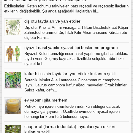
Etkileşimler: Keten tohumu takviyeleri bazı reçeteli ve reçetesiz ilaçların
etkilerini değiştirebilir. Şu anda aşağıdaki ilaçlardan hi...
diş otu faydaları ve yan etkileri
Diş otu, Khella, Ammi visnaga L. Hıltan Bischofskraut Köşni
Zahnstocherammei Diş hilali Kılır Mısır anasonu Kürdan otu
diş otu Fami...
riyazet nasıl yapılır riyazet tipi beslenme programı
Riyazet Kolon temizliği nedir nasıl yapılır ne gibi hastalıklara
fayda verir. Geçmiş kaynaklar özellikle selçuklu tıbbı bize
riyazet kel...
kafur bitkisinin faydaları yan etkiler kullanım şekli
Botanik İsimler Aile Lauraceae Cinnamomum camphora
syn. Laurus camphora kafur ağacı meyveleri Ortak isimler
Sakız kafur, defn...
ev yapımı şifa merhem
Petrokimya içeren kremlerden mümkün olduğunca uzak
durmaya çalışıyorum. Özellikle evimde kimyasal içeren
herhangi bir krem türü bulundurmuyo...
chaparral (larrea tridentata) faydaları yan etkileri
kullanım şekli