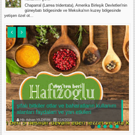
Chaparral (Larrea tridentata), Amerika Birleşik Devletleri'nin
güneybatı bölgesinde ve Meksika'nın kuzey bölgesinde
yetişen özel ot...
şifalı bitkiler otlar ve baharatların kullanım
alanları faydaları ve yan etkileri
Hb. Adnan YILDIRIM
1/14/2018