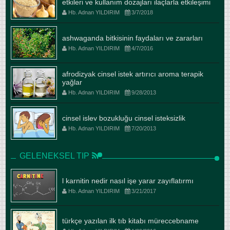
etkileri ve kullanım dozajları ilaçlarla etkileşimi
Hb. Adnan YILDIRIM
3/7/2018
ashwaganda bitkisinin faydaları ve zararları
Hb. Adnan YILDIRIM
4/7/2016
afrodizyak cinsel istek artırıcı aroma terapik
yağlar
Hb. Adnan YILDIRIM
9/28/2013
cinsel islev bozukluğu cinsel isteksizlik
Hb. Adnan YILDIRIM
7/20/2013
GELENEKSEL TIP
l karnitin nedir nasıl işe yarar zayıflatırmı
Hb. Adnan YILDIRIM
3/21/2017
türkçe yazılan ilk tıb kitabı müreccebname