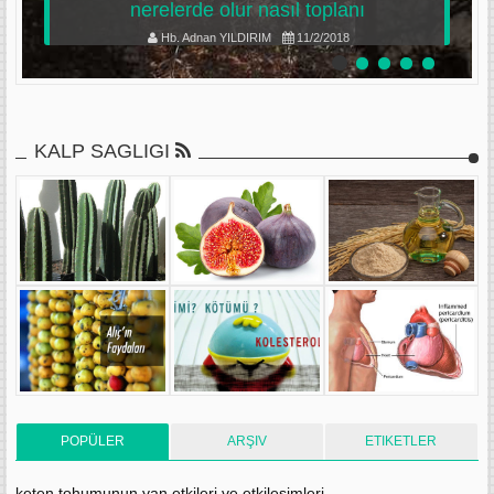
nerelerde olur nasıl toplanı
Hb. Adnan YILDIRIM
11/2/2018
KALP SAGLIGI
POPÜLER
ARŞIV
ETIKETLER
keten tohumunun yan etkileri ve etkileşimleri