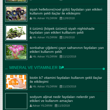
siyah hellebore(noel gülü) faydaları yan etkileri
kullanım şekli ilaçlar ile etkileşimi
Hb. Adnan YILDIRIM
12/8/2018
it üzümü (köpek üzümü) siyah nightshade
faydaları yan etkileri kulllanım şekli
Hb. Adnan YILDIRIM
12/6/2018
sonbahar çiğdemi çayır safranının faydaları yan
etkileri kullanım şekli
Hb. Adnan YILDIRIM
11/12/2018
MINERAL VE VITAMINLER
biotin b7 vitamini faydaları kullanım şekli ilaçlar
ile etkileşimi
Hb. Adnan YILDIRIM
11/23/2018
sodyum aljinat nedir faydaları nelerdir yan
etkileri ve kullanım amaçları
Adnan YILDIRIM
11/3/2018