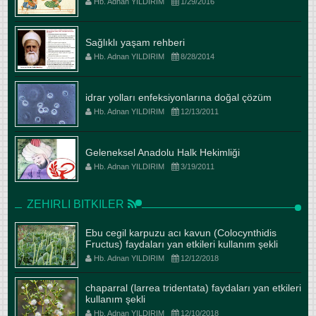
Hb. Adnan YILDIRIM
1/29/2016
Sağlıklı yaşam rehberi
Hb. Adnan YILDIRIM
8/28/2014
idrar yolları enfeksiyonlarına doğal çözüm
Hb. Adnan YILDIRIM
12/13/2011
Geleneksel Anadolu Halk Hekimliği
Hb. Adnan YILDIRIM
3/19/2011
ZEHIRLI BITKILER
Ebu cegil karpuzu acı kavun (Colocynthidis
Fructus) faydaları yan etkileri kullanım şekli
Hb. Adnan YILDIRIM
12/12/2018
chaparral (larrea tridentata) faydaları yan etkileri
kullanım şekli
Hb. Adnan YILDIRIM
12/10/2018